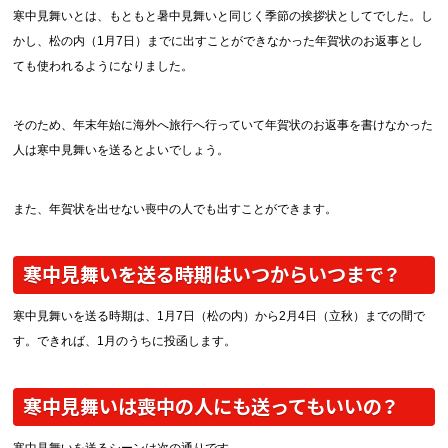
中綴じ冊子
寒中見舞いとは、もともと暑中見舞いと同じく季節の挨拶状としてでした。し
無線綴じ冊子
かし、松の内（1月7日）までに出すことができなかった年賀状のお返事とし
季節商品
ても使われるようになりました。
封筒／クリアファイル
そのため、年末年始に海外へ旅行へ行っていて年賀状のお返事を書けなかった
人は寒中見舞いを送るとよいでしょう。
また、年賀状を出せない喪中の人でも出すことができます。
寒中見舞いを送る時期はいつからいつまで？
寒中見舞いを送る時期は、1月7日（松の内）から2月4日（立秋）までの間で
す。できれば、1月のうちに投函します。
寒中見舞いは喪中の人にも送ってもいいの？