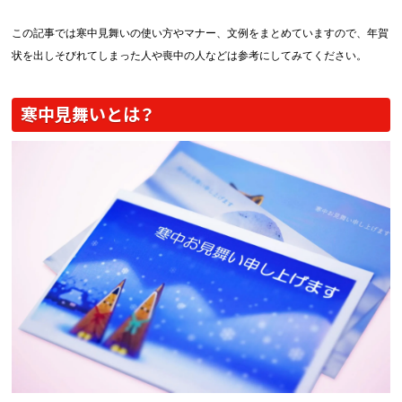
画面表示操作
この記事では寒中見舞いの使い方やマナー、文例をまとめていますので、年賀
状を出しそびれてしまった人や喪中の人などは参考にしてみてください。
ユーザー登録ログイン
注文
寒中見舞いとは？
入稿
データ
校正・印刷
お支払い
梱包・包装
発送・配送
変更・キャンセル
商品別のよくある質問
折り加工