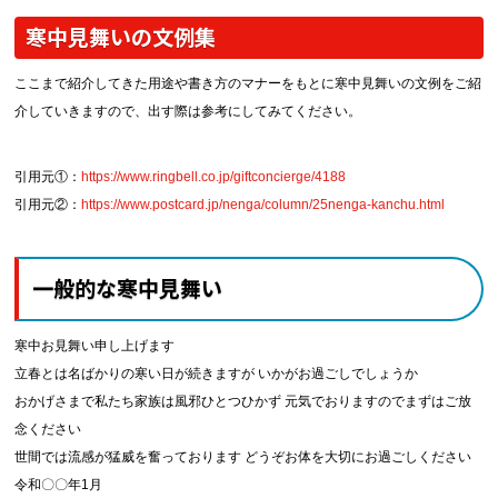
寒中見舞いの文例集
ここまで紹介してきた用途や書き方のマナーをもとに寒中見舞いの文例をご紹
介していきますので、出す際は参考にしてみてください。
引用元①：
https://www.ringbell.co.jp/giftconcierge/4188
引用元②：
https://www.postcard.jp/nenga/column/25nenga-kanchu.html
一般的な寒中見舞い
寒中お見舞い申し上げます
立春とは名ばかりの寒い日が続きますが いかがお過ごしでしょうか
おかげさまで私たち家族は風邪ひとつひかず 元気でおりますのでまずはご放
念ください
世間では流感が猛威を奮っております どうぞお体を大切にお過ごしください
令和〇〇年1月