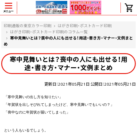
メニュー
ヘルプ
印刷通販の東京カラー印刷
はがき印刷・ポストカード印刷
はがき印刷・ポストカード印刷のコラム一覧
寒中見舞いとは？喪中の人にも出せる！用途・書き方・マナー・文例まと
め
よくある質問
寒中見舞いとは？喪中の人にも出せる！用
入金・決済後、入金情報画面に反映されま
せん。
途・書き方・マナー・文例まとめ
価格表にない部数の注文は可能ですか？
出荷からお届けまでの日数を教えてくださ
更新日：2021年05月21日 公開日：2021年05月21日
い。
完成時間の目安を電話で確認できますか？
「寒中見舞いの出し方を知りたい」
任意の部数単位で帯をかけて納品できま
「年賀状を出しそびれてしまったけど、寒中見舞いでもいいの？」
すか？
領収書・納品書を発行は可能ですか？
「喪中なのに年賀状が届いてしまった」
初回特典の1000ポイントを使用するに
は？
という人もいるでしょう。
見本と印刷データの比較はしてくれます
か？