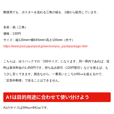
郵便局でも、ポスターを送れる三角の箱を、1個から販売しています。
名前：箱（三角）
価格：130円
サイズ：縦120mm×横645mm×高さ105mm（外寸）
https://www.post.japanpost.jp/service/you_pack/package.html
こちらは、ゆうパックでの「100サイズ」になります。同一県内であれば、送
料は基本料金の1,450円です。持ち込み割引（120円割引）などを使えば、も
う少し安くできます。残念ながら、一番長いところが60㎝を超えるので、
「定形外郵便」で送ることはできません。
A1は目的用途に合わせて使い分けよう
A1のサイズは594㎜×841㎜です。