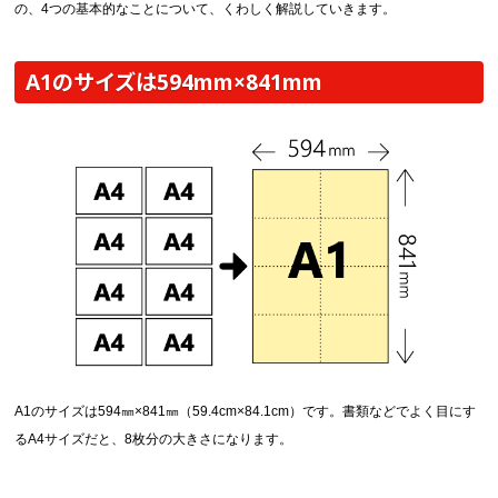
中綴じ冊子
の、4つの基本的なことについて、くわしく解説していきます。
無線綴じ冊子
季節商品
A1のサイズは594mm×841mm
封筒／クリアファイル
A1のサイズは594㎜×841㎜（59.4cm×84.1cm）です。書類などでよく目にす
るA4サイズだと、8枚分の大きさになります。