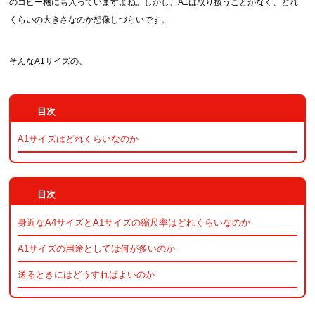
のコピー機にも入っていますよね。しかし、A1は取り扱うことがなく、どれ
くらいの大きさなのか想像しづらいです。
画面表示操作
ユーザー登録ログイン
そんなA1サイズの、
注文
入稿
データ
A1サイズはどれくらいなのか
校正・印刷
お支払い
梱包・包装
発送・配送
身近なA4サイズとA1サイズの縮尺率はどれくらいなのか
変更・キャンセル
A1サイズの用途としては何が多いのか
商品別のよくある質問
送るときにはどうすればよいのか
折り加工