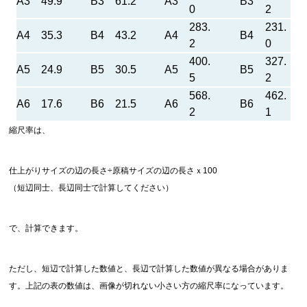
A3
49.9
B3
61.2
A3
B3
0
2
283.
231.
A4
35.3
B4
43.2
A4
B4
2
0
400.
327.
A5
24.9
B5
30.5
A5
B5
5
2
568.
462.
A6
17.6
B6
21.5
A6
B6
2
1
縮尺率は、
仕上がりサイズの辺の長さ÷原稿サイズの辺の長さｘ100
（短辺同士、長辺同士で計算してください）
で、計算できます。
ただし、短辺で計算した数値と、長辺で計算した数値が異なる場合がありま
す。上記の表の数値は、画像が切れない小さい方の縮尺率になっています。