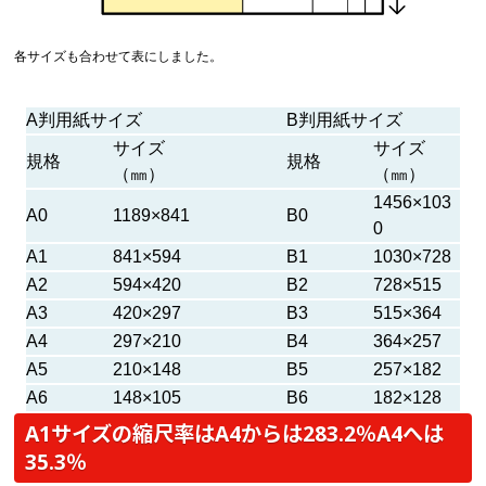
各サイズも合わせて表にしました。
A判用紙サイズ
B判用紙サイズ
サイズ
サイズ
規格
規格
（㎜）
（㎜）
1456×103
A0
1189×841
B0
0
A1
841×594
B1
1030×728
A2
594×420
B2
728×515
A3
420×297
B3
515×364
A4
297×210
B4
364×257
A5
210×148
B5
257×182
A6
148×105
B6
182×128
A1サイズの縮尺率はA4からは283.2％A4へは
35.3％