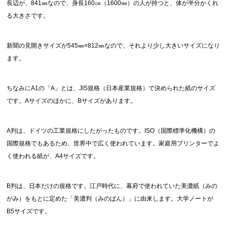
長辺が、841㎜なので、身長160㎝（1600㎜）の人が持つと、体が半分かくれ
る大きさです。
新聞の見開きサイズが545㎜×812㎜なので、それより少し大きいサイズになり
ます。
ちなみにA1の「A」とは、JIS規格（日本産業規格）で決められた紙のサイズ
です。Aサイズのほかに、Bサイズがあります。
A判は、ドイツの工業規格にしたがったものです。ISO（国際標準化機構）の
国際規格でもあるため、世界中で広く使われています。家庭用プリンターでよ
く使われる紙が、A4サイズです。
B判は、日本だけの規格です。江戸時代に、幕府で使われていた美濃紙（みの
がみ）をもとに定めた「美濃判（みのばん）」に由来します。大学ノートが
B5サイズです。