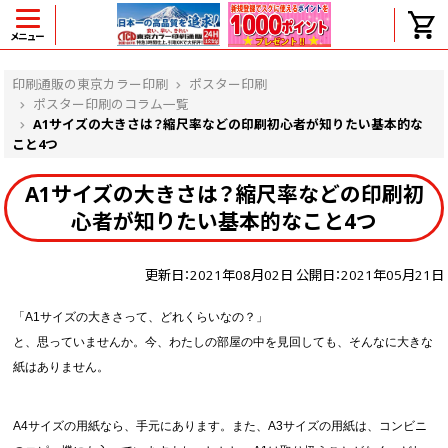
メニュー
ヘルプ
印刷通販の東京カラー印刷
ポスター印刷
ポスター印刷のコラム一覧
A1サイズの大きさは？縮尺率などの印刷初心者が知りたい基本的な
こと4つ
よくある質問
A1サイズの大きさは？縮尺率などの印刷初
入金・決済後、入金情報画面に反映されま
せん。
心者が知りたい基本的なこと4つ
価格表にない部数の注文は可能ですか？
出荷からお届けまでの日数を教えてくださ
更新日：2021年08月02日 公開日：2021年05月21日
い。
完成時間の目安を電話で確認できますか？
「A1サイズの大きさって、どれくらいなの？」
任意の部数単位で帯をかけて納品できま
と、思っていませんか。今、わたしの部屋の中を見回しても、そんなに大きな
すか？
領収書・納品書を発行は可能ですか？
紙はありません。
初回特典の1000ポイントを使用するに
は？
A4サイズの用紙なら、手元にあります。また、A3サイズの用紙は、コンビニ
見本と印刷データの比較はしてくれます
か？