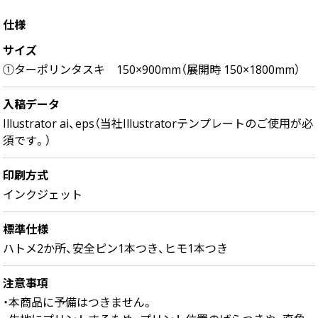
仕様
画面表示操作
サイズ
ユーザー登録ログイン
①ターポリンタスキ 150×900mm（展開時 150×1800mm）
注文
入稿
入稿データ
Illustrator ai、eps（当社Illustratorテンプレートのご使用が必
データ
須です。）
校正・印刷
お支払い
印刷方式
インクジェット
梱包・包装
発送・配送
標準仕様
変更・キャンセル
ハトメ2か所、安全ピン1本つき、ヒモ1本つき
商品別のよくある質問
注意事項
・本商品に予備はつきません。
折り加工