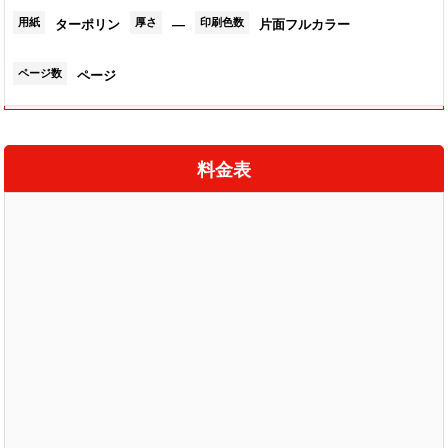
用紙
厚さ
印刷色数
ターポリン
―
片面フルカラー
ページ数
ページ
必勝タスキ印刷は現在お取り扱いを停止しています
料金表