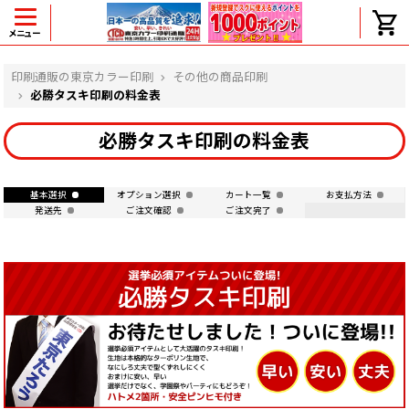
メニュー
ヘルプ
印刷通販の東京カラー印刷
その他の商品印刷
必勝タスキ印刷の料金表
必勝タスキ印刷の料金表
よくある質問
入金・決済後、入金情報画面に反映されま
せん。
基本選択
オプション選択
カート一覧
お支払方法
発送先
ご注文確認
ご注文完了
価格表にない部数の注文は可能ですか？
出荷からお届けまでの日数を教えてくださ
い。
完成時間の目安を電話で確認できますか？
任意の部数単位で帯をかけて納品できま
すか？
領収書・納品書を発行は可能ですか？
初回特典の1000ポイントを使用するに
は？
見本と印刷データの比較はしてくれます
か？