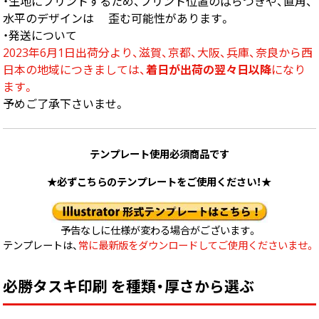
・生地にプリントするため、プリント位置のばらつきや、直角、
中綴じ冊子
水平のデザインは 歪む可能性があります。
無線綴じ冊子
・発送について
季節商品
2023年6月1日出荷分より、滋賀、京都、大阪、兵庫、奈良から西
封筒／クリアファイル
日本の地域につきましては、
着日が出荷の翌々日以降
になり
ます。
予めご了承下さいませ。
テンプレート使用必須商品です
★必ずこちらのテンプレートをご使用ください！★
予告なしに仕様が変わる場合がございます。
テンプレートは、
常に最新版をダウンロードしてご使用くださいませ。
必勝タスキ印刷 を種類・厚さから選ぶ