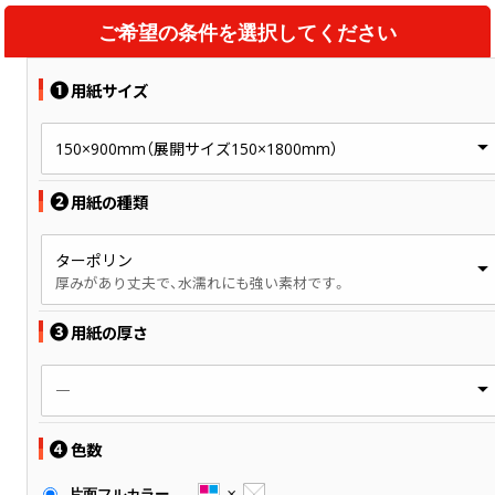
ご希望の条件を選択してください
❶
用紙サイズ
150×900mm（展開サイズ150×1800mm）
❷
用紙の種類
ターポリン
厚みがあり丈夫で、水濡れにも強い素材です。
❸
用紙の厚さ
―
❹
色数
片面フルカラー