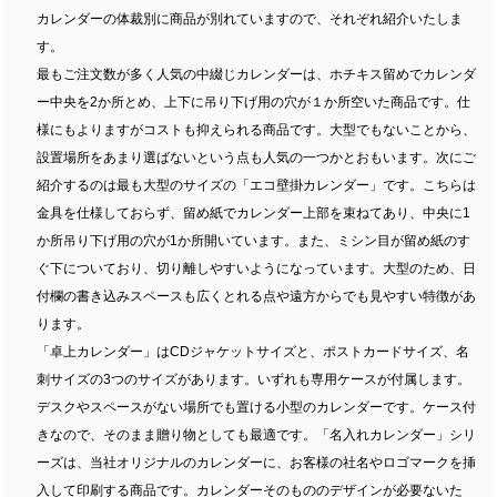
カレンダーの体裁別に商品が別れていますので、それぞれ紹介いたしま
す。
最もご注文数が多く人気の中綴じカレンダーは、ホチキス留めでカレンダ
ー中央を2か所とめ、上下に吊り下げ用の穴が１か所空いた商品です。仕
様にもよりますがコストも抑えられる商品です。大型でもないことから、
設置場所をあまり選ばないという点も人気の一つかとおもいます。次にご
紹介するのは最も大型のサイズの「エコ壁掛カレンダー」です。こちらは
金具を仕様しておらず、留め紙でカレンダー上部を束ねてあり、中央に1
か所吊り下げ用の穴が1か所開いています。また、ミシン目が留め紙のす
ぐ下についており、切り離しやすいようになっています。大型のため、日
付欄の書き込みスペースも広くとれる点や遠方からでも見やすい特徴があ
ります。
「卓上カレンダー」はCDジャケットサイズと、ポストカードサイズ、名
刺サイズの3つのサイズがあります。いずれも専用ケースが付属します。
デスクやスペースがない場所でも置ける小型のカレンダーです。ケース付
きなので、そのまま贈り物としても最適です。「名入れカレンダー」シリ
ーズは、当社オリジナルのカレンダーに、お客様の社名やロゴマークを挿
入して印刷する商品です。カレンダーそのもののデザインが必要ないた