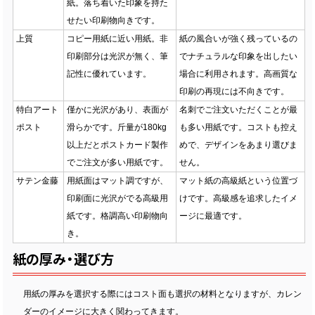
紙。落ち着いた印象を持た
せたい印刷物向きです。
上質
コピー用紙に近い用紙。非
紙の風合いが強く残っているの
印刷部分は光沢が無く、筆
でナチュラルな印象を出したい
記性に優れています。
場合に利用されます。高画質な
印刷の再現には不向きです。
特白アート
僅かに光沢があり、表面が
名刺でご注文いただくことが最
ポスト
滑らかです。斤量が180kg
も多い用紙です。コストも控え
以上だとポストカード製作
めで、デザインをあまり選びま
でご注文が多い用紙です。
せん。
サテン金藤
用紙面はマット調ですが、
マット紙の高級紙という位置づ
印刷面に光沢がでる高級用
けです。高級感を追求したイメ
紙です。格調高い印刷物向
ージに最適です。
き。
紙の厚み・選び方
用紙の厚みを選択する際にはコスト面も選択の材料となりますが、カレン
ダーのイメージに大きく関わってきます。