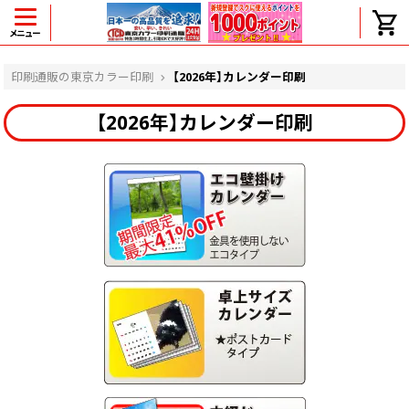
メニュー
ヘルプ
印刷通販の東京カラー印刷
【2026年】カレンダー印刷
【2026年】カレンダー印刷
よくある質問
入金・決済後、入金情報画面に反映されま
せん。
価格表にない部数の注文は可能ですか？
出荷からお届けまでの日数を教えてくださ
い。
完成時間の目安を電話で確認できますか？
任意の部数単位で帯をかけて納品できま
すか？
領収書・納品書を発行は可能ですか？
初回特典の1000ポイントを使用するに
は？
見本と印刷データの比較はしてくれます
か？