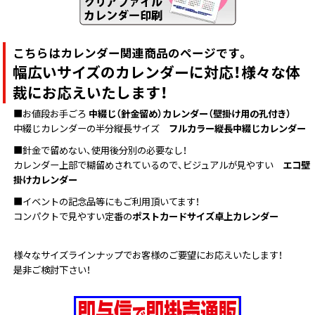
中綴じ冊子
無線綴じ冊子
季節商品
こちらはカレンダー関連商品のページです。
封筒／クリアファイル
幅広いサイズのカレンダーに対応！様々な体
裁にお応えいたします！
■お値段お手ごろ
中綴じ（針金留め）カレンダー（壁掛け用の孔付き）
中綴じカレンダーの半分縦長サイズ
フルカラー縦長中綴じカレンダー
■針金で留めない、使用後分別の必要なし！
カレンダー上部で糊留めされているので、ビジュアルが見やすい
エコ壁
掛けカレンダー
■イベントの記念品等にもご利用頂いてます！
コンパクトで見やすい定番の
ポストカードサイズ卓上カレンダー
様々なサイズラインナップでお客様のご要望にお応えいたします！
是非ご検討下さい！