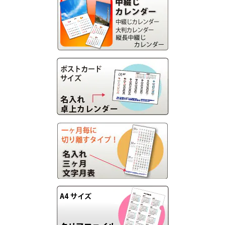
画面表示操作
ユーザー登録ログイン
注文
入稿
データ
校正・印刷
お支払い
梱包・包装
発送・配送
変更・キャンセル
商品別のよくある質問
折り加工