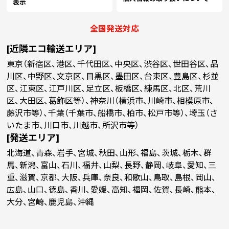
表示
全国発送対応
[近隣エコ輸送エリア]
東京（新宿区、港区、千代田区、中央区、渋谷区、世田谷区、品
川区、中野区、文京区、目黒区、墨田区、台東区、豊島区、杉並
区、江東区、江戸川区、足立区、板橋区、練馬区、北区、荒川
区、大田区、葛飾区等）、神奈川（横浜市、川崎市、相模原市、
藤沢市等）、千葉（千葉市、船橋市、柏市、松戸市等）、埼玉（さ
いたま市、川口市、川越市、所沢市等）
[発送エリア]
北海道、青森、岩手、宮城、秋田、山形、福島、茨城、栃木、群
馬、新潟、富山、石川、福井、山梨、長野、静岡、岐阜、愛知、三
重、滋賀、京都、大阪、兵庫、奈良、和歌山、鳥取、島根、岡山、
広島、山口、徳島、香川、愛媛、高知、福岡、佐賀、長崎、熊本、
大分、宮崎、鹿児島、沖縄