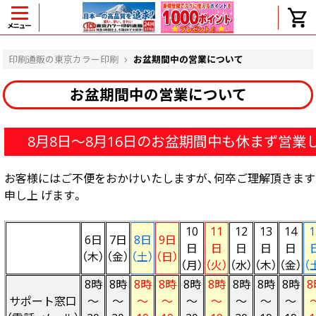
メニュー
ヘルプ
印刷通販の東京カラー印刷
お盆期間中の営業について
お盆期間中の営業について
よくある質問
8月8日～8月16日のお盆期間中も休まず営業し
入金・決済後、入金情報画面に反映されま
せん。
価格表にない部数の注文は可能ですか？
お客様にはご不便をおかけいたしますが、何卒ご理解頂きま
出荷からお届けまでの日数を教えてくださ
申し上 げます。
い。
完成時間の目安を電話で確認できますか？
10
11
12
13
14
1
任意の部数単位で帯をかけて納品できま
6日
7日
8日
9日
すか？
日
日
日
日
日
（木）
（金）
（土）
（日）
領収書・納品書を発行は可能ですか？
（月）
（火）
（水）
（木）
（金）
（
初回特典の1000ポイントを使用するに
8時
8時
8時
8時
8時
8時
8時
8時
8時
8
は？
サポート窓口
～
～
～
～
～
～
～
～
～
見本と印刷データの比較はしてくれます
か？