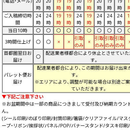
（電話・メール）
20
20
19
19
20
19
20
19
19
1
時
時
時
時
時
時
時
時
時
画面表示操作
ご入稿締切時
24
24
19
19
24
19
24
24
24
1
ユーザー登録ログイン
間
時
時
時
時
時
時
時
時
時
当日10時
〇
〇
〇
〇
〇
〇
〇
〇
〇
注文
引取
引取
引取
引取
入稿
3時間仕上げ
〇
〇
×
×
×
のみ
のみ
のみ
のみ
データ
首都圏翌日お
配送業者様都合により休止とさせていた
〇
届け
す。
校正・印刷
配達業者都合により、この期間はお届け出来
お支払い
パレット便お
す。
梱包・包装
届け
※エリアにより、調整が可能な場合は別途ご
ていただきます。
発送・配送
▼下記ご注意下さい
変更・キャンセル
※お盆期間中は一部の商品につきまして受付及び納期カウン
ん。
商品別のよくある質問
(シール印刷/のぼり印刷/封筒印刷/箸袋/クリアファイル/マス
折り加工
ープ・リボン/挨拶状/パネル/POP/バナースタンド/タスキ印刷