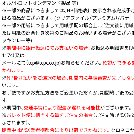
中綴じ冊子
オル/小ロットオンデマンド製品 等)
※一部の商品につきましては、HP価格表に表示される完成予
無線綴じ冊子
出る商品がございます。 (クリアファイル（プレミアム）/バナー
季節商品
※一部の用紙につきまして用紙手配の都合上、ご注文後に用紙
封筒／クリアファイル
たは用紙の都合付き次第のご納品のお願いする場合がございま
ッキンレー等)
※
期間中に銀行振込にてお支払いの場合、
お振込み明細書をFAX（
1174）又は
メールにて（tcp@tcpc.co.jp)お知らせください。
確認ができる
かねます。
※
NP掛け払いをご選択の場合、期間内に与信審査が完了しな
います。
お手数ですがお支払方法をご変更いただくか、期間終了後の
す。
※期間中、
交通事情により配達が遅れる可能性
がございます。
※
パレット便に相当する量をご注文の場合
（ご注文時、配送先
示されます）、
期間中は配送業者様都合により出荷できかねます。
クロネコヤ