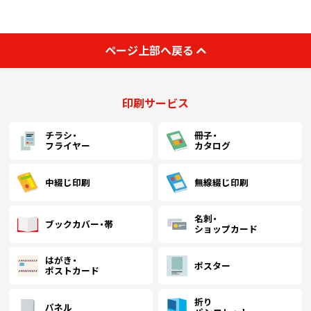
￥22,918
￥20,672
(税抜)
(税抜)
1300
(￥25,210 税込)
(￥22,740 税込)
ページ上部へ戻る
￥23,427
￥21,081
(税抜)
(税抜)
1400
(￥25,770 税込)
(￥23,190 税込)
印刷サービス
チラシ・
冊子・
￥23,936
￥21,590
フライヤー
カタログ
(税抜)
(税抜)
1500
(￥26,330 税込)
(￥23,750 税込)
中綴じ印刷
無線綴じ印刷
￥24,445
￥22,000
(税抜)
(税抜)
1600
(￥26,890 税込)
(￥24,200 税込)
名刺・
ブックカバー・帯
ショップカード
はがき・
￥24,954
￥22,500
(税抜)
(税抜)
1700
ポスター
ポストカード
(￥27,450 税込)
(￥24,750 税込)
折り
パネル