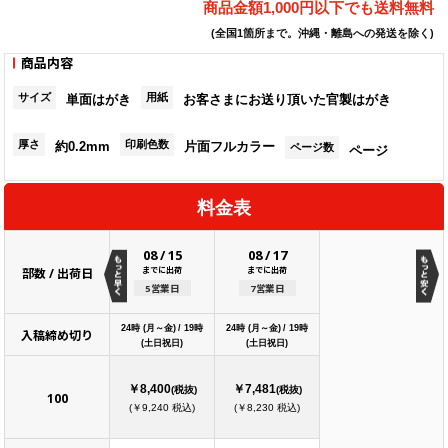
商品金額1,000円以下でも送料無料
(全国1箇所まで。沖縄・離島への発送を除く)
商品内容
サイズ
用紙
単面はがき
お客さまにお送り頂いた官製はがき
厚さ
印刷色数
約0.2mm
片面フルカラー
ページ数
ページ
料金表
08
/
15
08
/
17
までに出荷
までに出荷
部数 / 出荷日
5営業日
7営業日
24時 (月～金) / 19時
24時 (月～金) / 19時
入稿締め切り
(土日祝日)
(土日祝日)
￥8,400
￥7,481
(税抜)
(税抜)
100
(￥9,240 税込)
(￥8,230 税込)