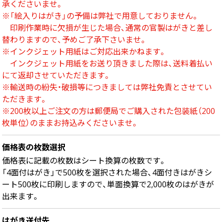
承くださいませ。
中綴じ冊子
※「絵入りはがき」の予備は弊社で用意しておりません。
無線綴じ冊子
印刷作業時に欠損が生じた場合、通常の官製はがきと差し
季節商品
替わりますので、予めご了承下さいませ。
封筒／クリアファイル
※インクジェット用紙はご対応出来かねます。
インクジェット用紙をお送り頂きました際は、送料着払い
にて返却させていただきます。
※輸送時の紛失・破損等につきましては弊社免責とさせてい
ただきます。
※200枚以上ご注文の方は郵便局でご購入された包装紙（200
枚単位）のままお持込みくださいませ。
価格表の枚数選択
価格表に記載の枚数はシート換算の枚数です。
「4面付はがき」で500枚を選択された場合、4面付きはがきシ
ート500枚に印刷しますので、単面換算で2,000枚のはがきが
出来ます。
はがき送付先