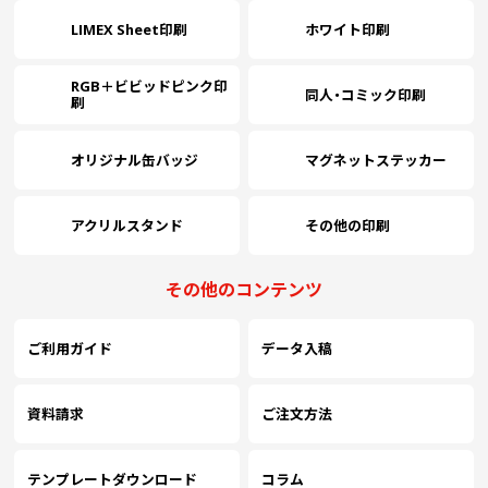
LIMEX Sheet印刷
ホワイト印刷
￥29,636
￥26,290
(税抜)
(税抜)
2400
RGB＋ビビッドピンク印
(￥32,600 税込)
(￥28,920 税込)
同人・コミック印刷
刷
￥31,400
￥27,336
(税抜)
(税抜)
オリジナル缶バッジ
マグネットステッカー
2500
(￥34,540 税込)
(￥30,070 税込)
アクリルスタンド
その他の印刷
￥33,318
￥28,372
(税抜)
(税抜)
2600
(￥36,650 税込)
(￥31,210 税込)
その他のコンテンツ
￥35,127
￥29,418
(税抜)
(税抜)
2700
ご利用ガイド
データ入稿
(￥38,640 税込)
(￥32,360 税込)
資料請求
ご注文方法
￥37,090
￥30,454
(税抜)
(税抜)
2800
(￥40,800 税込)
(￥33,500 税込)
テンプレートダウンロード
コラム