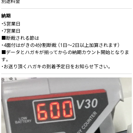
別途料金
納期
・5営業日
・7営業日
■断裁される節は
・4面付はがきの4分割断裁 （1日～2日以上加算されます）
■データとハガキが揃ってからの納期カウント開始となりま
す。
・お送り頂くハガキの到着予定日をお知らせ下さい。