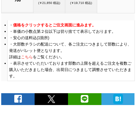
700
(￥21,850 税込)
(￥19,710 税込)
￥20,372
￥18,336
(税抜)
(税抜)
価格をクリックするとご注文画面に進みます。
800
(￥22,410 税込)
(￥20,170 税込)
単価の小数点第２位以下は切り捨てて表示しております。
安心の送料込(1箇所)
大部数チラシの配送について、各ご注文につきまして部数により、
￥20,872
￥18,845
(税抜)
(税抜)
900
発送がパレット便となります。
(￥22,960 税込)
(￥20,730 税込)
詳細は
こちら
をご覧ください。
表示させていただいております部数の上限を超えるご注文を複数ご
購入いただきました場合、出荷日につきまして調整させていただきま
￥21,381
￥19,254
(税抜)
(税抜)
1000
す。
(￥23,520 税込)
(￥21,180 税込)
￥21,890
￥19,754
(税抜)
(税抜)
1100
(￥24,080 税込)
(￥21,730 税込)
￥22,400
￥20,163
(税抜)
(税抜)
1200
(￥24,640 税込)
(￥22,180 税込)