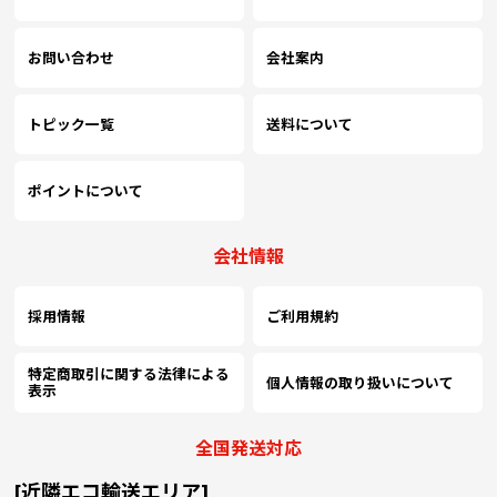
￥38,963
￥31,500
(税抜)
(税抜)
2900
(￥42,860 税込)
(￥34,650 税込)
お問い合わせ
会社案内
￥40,981
￥32,536
トピック一覧
送料について
(税抜)
(税抜)
3000
(￥45,080 税込)
(￥35,790 税込)
ポイントについて
￥42,872
￥33,581
(税抜)
(税抜)
3100
(￥47,160 税込)
(￥36,940 税込)
会社情報
￥44,936
￥34,618
(税抜)
(税抜)
3200
採用情報
ご利用規約
(￥49,430 税込)
(￥38,080 税込)
特定商取引に関する法律による
個人情報の取り扱いについて
表示
￥46,863
￥35,654
(税抜)
(税抜)
3300
(￥51,550 税込)
(￥39,220 税込)
全国発送対応
[近隣エコ輸送エリア]
￥48,963
￥36,700
(税抜)
(税抜)