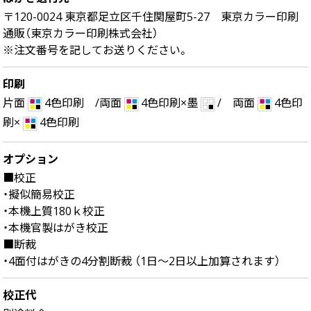
〒120-0024 東京都足立区千住関屋町5-27 東京カラー印刷
通販（東京カラー印刷株式会社）
※注文番号を記してお送りください。
印刷
片面
4色印刷 /両面
4色印刷×墨
/ 両面
4色印
刷×
4色印刷
オプション
■校正
・擬似簡易校正
・本機上質180ｋ校正
・本機官製はがき校正
■断裁
・4面付はがきの4分割断裁 （1日～2日以上加算されます）
校正代