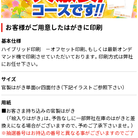
画面表示操作
ユーザー登録ログイン
お客様がご用意したはがきに印刷
注文
基本仕様
入稿
ハイブリッド印刷 －オフセット印刷、もしくは最新オンデ
データ
マンド機で印刷させていただいております。印刷方式は弊社
にお任せ下さい。
校正・印刷
お支払い
サイズ
梱包・包装
官製はがき単面or四面付き（下記イラストご参照下さい）
発送・配送
用紙
変更・キャンセル
■お客さま持ち込みの官製はがき
（「絵入りはがき」は、予告なしに一部弊社在庫のはがきと差
商品別のよくある質問
換えになる場合がございますので、予めご了承下さいませ。）
折り加工
※抽選番号はお持込の番号と異なる事がございますのでご了