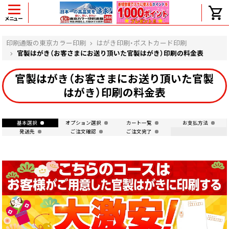
メニュー
ヘルプ
印刷通販の東京カラー印刷
はがき印刷・ポストカード印刷
官製はがき（お客さまにお送り頂いた官製はがき）印刷の料金表
官製はがき（お客さまにお送り頂いた官製
よくある質問
はがき）印刷の料金表
入金・決済後、入金情報画面に反映されま
せん。
価格表にない部数の注文は可能ですか？
基本選択
オプション選択
カート一覧
お支払方法
発送先
ご注文確認
ご注文完了
出荷からお届けまでの日数を教えてくださ
い。
完成時間の目安を電話で確認できますか？
任意の部数単位で帯をかけて納品できま
すか？
領収書・納品書を発行は可能ですか？
初回特典の1000ポイントを使用するに
は？
見本と印刷データの比較はしてくれます
か？