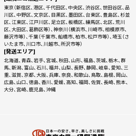
3400
(￥53,860 税込)
(￥40,370 税込)
東京（新宿区、港区、千代田区、中央区、渋谷区、世田谷区、品
川区、中野区、文京区、目黒区、墨田区、台東区、豊島区、杉並
区、江東区、江戸川区、足立区、板橋区、練馬区、北区、荒川
￥50,936
￥37,736
(税抜)
(税抜)
3500
区、大田区、葛飾区等）、神奈川（横浜市、川崎市、相模原市、
(￥56,030 税込)
(￥41,510 税込)
藤沢市等）、千葉（千葉市、船橋市、柏市、松戸市等）、埼玉（さ
いたま市、川口市、川越市、所沢市等）
￥53,072
￥38,781
(税抜)
(税抜)
[発送エリア]
3600
(￥58,380 税込)
(￥42,660 税込)
北海道、青森、岩手、宮城、秋田、山形、福島、茨城、栃木、群
馬、新潟、富山、石川、福井、山梨、長野、静岡、岐阜、愛知、三
￥55,063
￥39,818
重、滋賀、京都、大阪、兵庫、奈良、和歌山、鳥取、島根、岡山、
(税抜)
(税抜)
3700
(￥60,570 税込)
(￥43,800 税込)
広島、山口、徳島、香川、愛媛、高知、福岡、佐賀、長崎、熊本、
大分、宮崎、鹿児島、沖縄
￥57,236
￥40,863
(税抜)
(税抜)
3800
(￥62,960 税込)
(￥44,950 税込)
￥59,245
￥41,900
(税抜)
(税抜)
3900
(￥65,170 税込)
(￥46,090 税込)