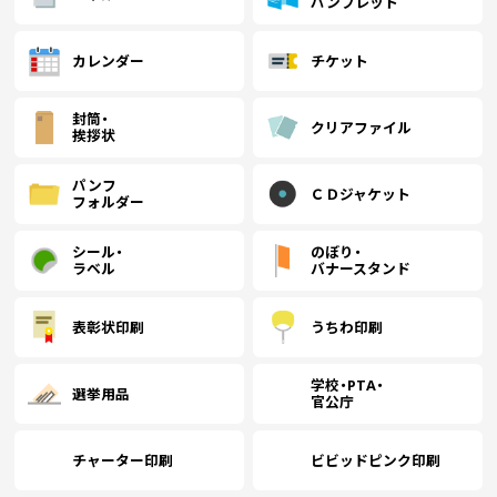
パンフレット
￥25,463
￥22,918
(税抜)
(税抜)
1800
(￥28,010 税込)
(￥25,210 税込)
カレンダー
チケット
￥25,972
￥23,418
(税抜)
(税抜)
1900
封筒・
(￥28,570 税込)
(￥25,760 税込)
クリアファイル
挨拶状
パンフ
ＣＤジャケット
￥26,481
￥23,836
(税抜)
(税抜)
フォルダー
2000
(￥29,130 税込)
(￥26,220 税込)
シール・
のぼり・
ラベル
バナースタンド
￥26,990
￥24,345
(税抜)
(税抜)
2100
(￥29,690 税込)
(￥26,780 税込)
表彰状印刷
うちわ印刷
￥27,500
￥24,754
(税抜)
(税抜)
学校・PTA・
2200
選挙用品
(￥30,250 税込)
(￥27,230 税込)
官公庁
チャーター印刷
ビビッドピンク印刷
￥28,381
￥25,254
(税抜)
(税抜)
2300
(￥31,220 税込)
(￥27,780 税込)