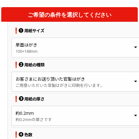
ご希望の条件を選択してください
❶
用紙サイズ
単面はがき
100×148mm
❷
用紙の種類
お客さまにお送り頂いた官製はがき
ご用意いただいた官製はがきに印刷を行います。
❸
用紙の厚さ
約0.2mm
約0.2mmの厚さです
❹
色数