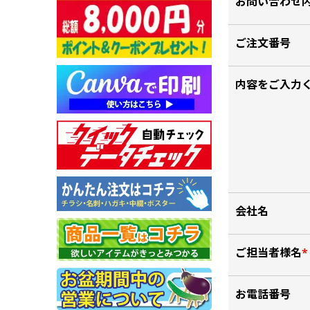
お問い合わせ
画面表示操作
ご注文番号
ユーザー登録ログイン
注文
内容をご入力
入稿
データ
校正・印刷
お支払い
梱包・包装
会社名
発送・配送
変更・キャンセル
ご担当者様名
*
商品別のよくある質問
お電話番号
折り加工