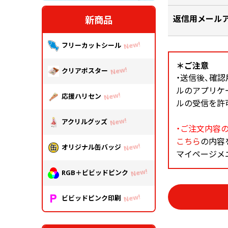
中綴じ冊子
返信用メール
無線綴じ冊子
新商品
季節商品
フリーカットシール
封筒／クリアファイル
＊ご注意
クリアポスター
・送信後、確
ルのアプリケ
応援ハリセン
ルの受信を許
アクリルグッズ
・ご注文内容
こちら
の内容
オリジナル缶バッジ
マイページメ
RGB＋ビビッドピンク
ビビッドピンク印刷