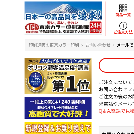
商品一覧
ヘルプ
ご注文方法
印刷通販の東京カラー印刷
お問い合わせ
メールで
よくある質問
入金・決済後、入金情報画面に反映されま
せん。
価格表にない部数の注文は可能ですか？
出荷からお届けまでの日数を教えてくださ
ご注文について
い。
お問い合わせフ
完成時間の目安を電話で確認できますか？
ご注文の後のお
任意の部数単位で帯をかけて納品できま
すか？
※電話やメール
領収書・納品書を発行は可能ですか？
Q＆A.電話で見
初回特典の1000ポイントを使用するに
は？
見本と印刷データの比較はしてくれます
か？