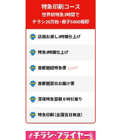
特急印刷コース
世界初特急3時間で
チラシ20万枚・冊子5000冊即
店頭お渡し2時間仕上げ
特急3時間仕上げ
首都圏超特急便
首都圏翌日お届け便
深夜特急翌朝８時引取り
特急印刷（全国当日発送）