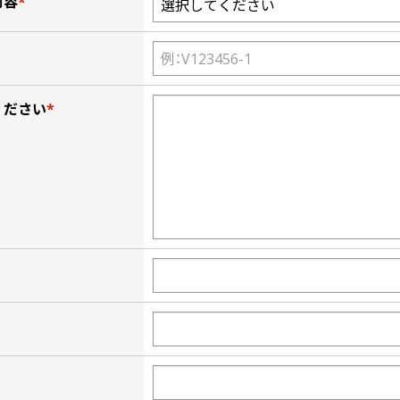
内容
*
ください
*