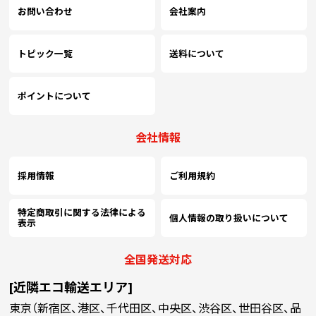
￥75,918
お問い合わせ
会社案内
(税抜)
6500
(￥83,510 税込)
トピック一覧
送料について
￥80,090
(税抜)
7000
(￥88,100 税込)
ポイントについて
￥84,254
(税抜)
7500
会社情報
(￥92,680 税込)
採用情報
ご利用規約
￥88,418
(税抜)
8000
(￥97,260 税込)
特定商取引に関する法律による
個人情報の取り扱いについて
表示
￥92,590
(税抜)
8500
全国発送対応
(￥101,850 税込)
[近隣エコ輸送エリア]
￥96,754
(税抜)
東京（新宿区、港区、千代田区、中央区、渋谷区、世田谷区、品
9000
(￥106,430 税込)