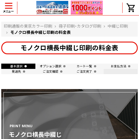
メニュー
ヘルプ
印刷通販の東京カラー印刷
冊子印刷・カタログ印刷
中綴じ印刷
モノクロ横長中綴じ印刷の料金表
モノクロ横長中綴じ印刷の料金表
よくある質問
入金・決済後、入金情報画面に反映されま
せん。
基本選択
オプション選択
カート一覧
お支払方法
発送先
ご注文確認
ご注文完了
価格表にない部数の注文は可能ですか？
出荷からお届けまでの日数を教えてくださ
い。
完成時間の目安を電話で確認できますか？
任意の部数単位で帯をかけて納品できま
すか？
領収書・納品書を発行は可能ですか？
初回特典の1000ポイントを使用するに
PRINT MENU
は？
モノクロ横長中綴じ
見本と印刷データの比較はしてくれます
か？