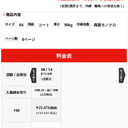
(全国1箇所まで。沖縄・離島への発送を除く)
商品内容
サイズ
用紙
厚さ
印刷色数
A4
コート
90kg
両面モノクロ
ページ数
8ページ
料金表
08
/
14
までに出荷
部数 / 出荷日
5営業日
24時 (月～金) / 19時
入稿締め切り
(土日祝日)
￥21,472
(税抜)
100
(￥23,620 税込)