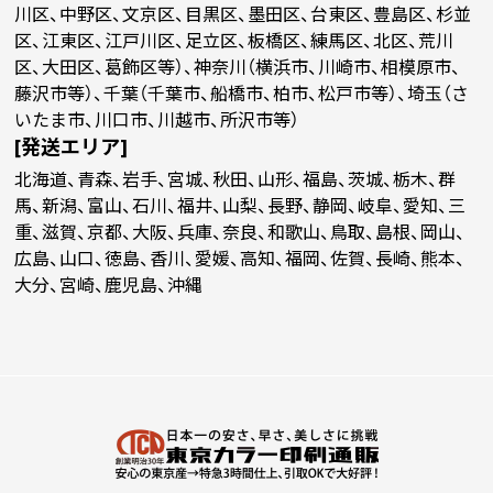
川区、中野区、文京区、目黒区、墨田区、台東区、豊島区、杉並
区、江東区、江戸川区、足立区、板橋区、練馬区、北区、荒川
区、大田区、葛飾区等）、神奈川（横浜市、川崎市、相模原市、
￥100,918
(税抜)
9500
藤沢市等）、千葉（千葉市、船橋市、柏市、松戸市等）、埼玉（さ
(￥111,010 税込)
いたま市、川口市、川越市、所沢市等）
[発送エリア]
￥105,090
(税抜)
10000
北海道、青森、岩手、宮城、秋田、山形、福島、茨城、栃木、群
(￥115,600 税込)
馬、新潟、富山、石川、福井、山梨、長野、静岡、岐阜、愛知、三
重、滋賀、京都、大阪、兵庫、奈良、和歌山、鳥取、島根、岡山、
広島、山口、徳島、香川、愛媛、高知、福岡、佐賀、長崎、熊本、
大分、宮崎、鹿児島、沖縄