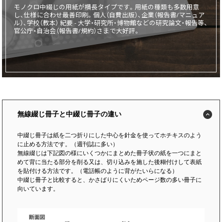
モノクロ中綴じの用紙が横長タイプです。用紙の種類も多数用意
し、仕様に合わせ最善印刷。個人（自費出版）、企業（報告書/マニュア
画面表示操作
ル）、学校（教本） 紀要 - 大学・研究所・博物館などの研究論文・報告等、
官公庁・自治会（報告書/規約）さまで大好評。
ユーザー登録ログイン
注文
入稿
データ
校正・印刷
無線綴じ冊子と中綴じ冊子の違い
お支払い
中綴じ冊子は紙を二つ折りにした中心を針金を使ってホチキスのよう
梱包・包装
に止める方法です。（週刊誌に多い）
発送・配送
無線綴じは下記図の様にいくつかにまとめた冊子状の紙を一つにまと
めて背に当たる部分を削る又は、切り込みを施した後糊付けして表紙
変更・キャンセル
を貼付ける方法です。（電話帳のように背がたいらになる）
中綴じ冊子と比較すると、かさばりにくいためページ数の多い冊子に
向いています。
商品別のよくある質問
折り加工