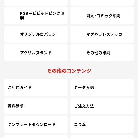
RGB＋ビビッドピンク印
￥55,090
(税抜)
同人・コミック印刷
4000
刷
(￥60,600 税込)
オリジナル缶バッジ
マグネットステッカー
￥59,254
(税抜)
4500
(￥65,180 税込)
アクリルスタンド
その他の印刷
￥63,418
(税抜)
5000
その他のコンテンツ
(￥69,760 税込)
ご利用ガイド
データ入稿
￥67,590
(税抜)
5500
(￥74,350 税込)
資料請求
ご注文方法
￥71,754
(税抜)
6000
(￥78,930 税込)
テンプレートダウンロード
コラム