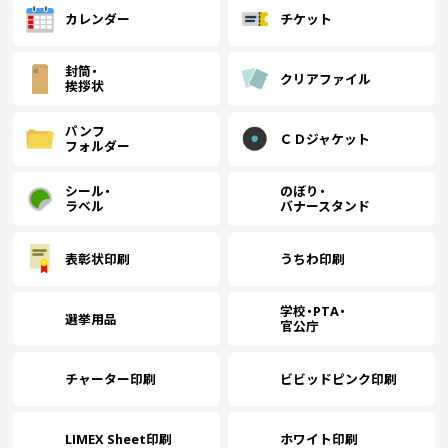
1800
(￥40,430 税込)
カレンダー
チケット
封筒・
クリアファイル
￥37,590
(税抜)
挨拶状
1900
(￥41,350 税込)
パンフ
ＣＤジャケット
フォルダー
￥38,418
(税抜)
2000
(￥42,260 税込)
シール・
のぼり・
ラベル
バナースタンド
￥42,590
(税抜)
2500
表彰状印刷
うちわ印刷
(￥46,850 税込)
学校・PTA・
選挙用品
官公庁
￥46,754
(税抜)
3000
(￥51,430 税込)
チャーター印刷
ビビッドピンク印刷
￥50,918
(税抜)
3500
(￥56,010 税込)
LIMEX Sheet印刷
ホワイト印刷