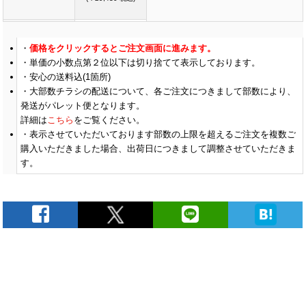
￥27,590
(税抜)
価格をクリックするとご注文画面に進みます。
800
(￥30,350 税込)
単価の小数点第２位以下は切り捨てて表示しております。
安心の送料込(1箇所)
大部数チラシの配送について、各ご注文につきまして部数により、
￥28,418
(税抜)
900
発送がパレット便となります。
(￥31,260 税込)
詳細は
こちら
をご覧ください。
表示させていただいております部数の上限を超えるご注文を複数ご
購入いただきました場合、出荷日につきまして調整させていただきま
￥29,163
(税抜)
1000
す。
(￥32,080 税込)
￥30,272
(税抜)
1100
(￥33,300 税込)
￥31,472
(税抜)
1200
(￥34,620 税込)