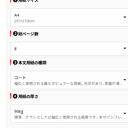
用紙サイズ
A4
297×210mm
❷
総ページ数
8
❸
本文用紙の種類
コート
幅広く使用される最もポピュラーな用紙。光沢があり、表面が滑らかです。
❹
用紙の厚さ
90kg
標準 チラシとしては幅広く使用される紙厚です。本やパンフレットでは、やや薄手の印象です。