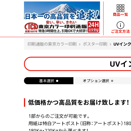
商品一覧
ヘルプ
ご注文方法
印刷通販の東京カラー印刷
ポスター印刷
UVイン
よくある質問
入金・決済後、入金情報画面に反映されま
UVイ
せん。
価格表にない部数の注文は可能ですか？
出荷からお届けまでの日数を教えてくださ
基本選択
オプション選択
い。
完成時間の目安を電話で確認できますか？
任意の部数単位で帯をかけて納品できま
すか？
低価格かつ高品質をお届け致します！
領収書・納品書を発行は可能ですか？
初回特典の1000ポイントを使用するに
1部からのご注文が可能です。
は？
用紙は特白アートポスト（旧称：アートポスト）180Kg・2
見本と印刷データの比較はしてくれます
180Kg・220Kg
から選べます！
か？