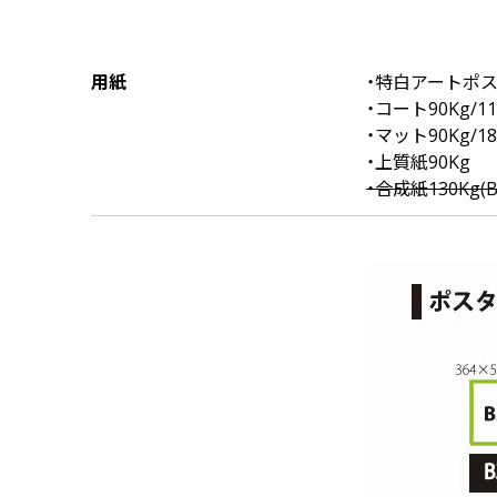
中綴じ冊子
無線綴じ冊子
季節商品
用紙
・特白アートポスト
封筒／クリアファイル
・コート90Kg/1
・マット90Kg/1
・上質紙90Kg
・合成紙130Kg(