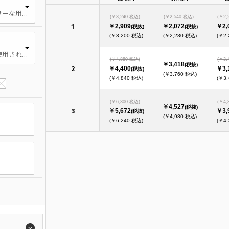
幅広く使用される最もポピュラーな用紙。光沢があり、表面が滑らかです。
(￥3,240 税込)
(￥2,540 税込)
(￥2,
1
￥2,909
￥2,072
￥2,
(税抜)
(税抜)
(￥3,200 税込)
(￥2,280 税込)
(￥2,
標準 チラシとしては幅広く使用される紙厚です。本やパンフレットでは、やや薄手の印象です。
(￥4,880 税込)
(￥3,
￥3,418
(税抜)
2
￥4,400
￥3,
(税抜)
(￥3,760 税込)
(￥4,840 税込)
(￥3,
(￥6,300 税込)
(￥4,
￥4,527
(税抜)
3
￥5,672
￥3,
(税抜)
(￥4,980 税込)
(￥6,240 税込)
(￥4,