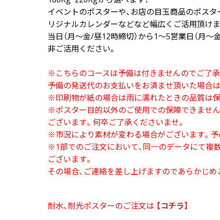
イベントのポスターや、お店の目玉商品のポスタ
画面表示操作
リジナルカレンダーなどなど幅広くご活用頂けま
ユーザー登録ログイン
当日（月～金/昼12時締切）から1～5営業日（月～
非ご活用ください。
注文
入稿
※こちらのコースは予備は付きませんのでご了承
予備の発送代のお支払いをお済ませ頂いた場合は
データ
※印刷物が紙の場合は雨に濡れたときの品質は保
校正・印刷
※ポスター目的以外のご使用での保障できません
お支払い
ございます。何卒ご了承くださいませ。
※市況により素材が変わる場合がございます。予
梱包・包装
※1部でのご注文において、同一のデータにて複
発送・配送
ございます。
変更・キャンセル
その場合、ご連絡を差し上げますのであらかじめ
商品別のよくある質問
耐水、耐光ポスターのご注文は
【コチラ】
折り加工