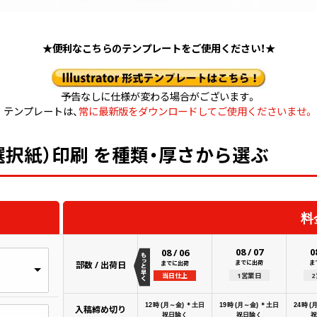
★便利なこちらのテンプレートをご使用ください！★
予告なしに仕様が変わる場合がございます。
テンプレートは、
常に最新版をダウンロードしてご使用くださいませ。
選択紙）印刷 を種類・厚さから選ぶ
料
08
/
07
0
08
/
06
までに出荷
ま
部数 / 出荷日
までに出荷
1営業日
当日仕上
12時 (月～金) ＊土日
19時 (月～金) ＊土日
24時 (
入稿締め切り
祝日除く
祝日除く
祝