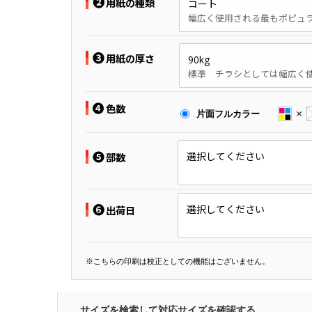
❷
用紙の種類
コート
❸
用紙の厚さ
90kg
❹
色数
片面フルカラー
❺
選択してください
部数
❻
選択してください
出荷日
※こちらの印刷は校正としての機能はございません。
サイズを検索して対応サイズを確認する