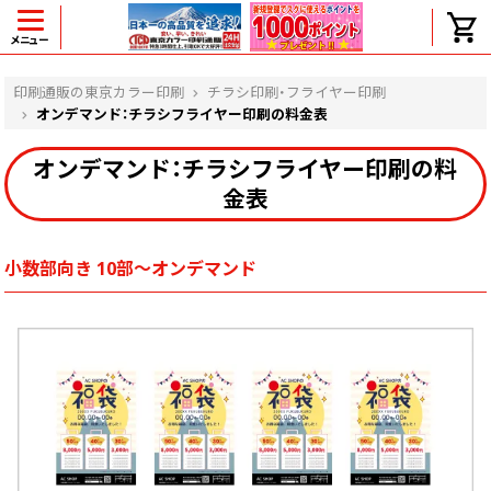
メニュー
ヘルプ
印刷通販の東京カラー印刷
チラシ印刷・フライヤー印刷
オンデマンド：チラシフライヤー印刷の料金表
オンデマンド：チラシフライヤー印刷の料
よくある質問
金表
入金・決済後、入金情報画面に反映されま
せん。
価格表にない部数の注文は可能ですか？
小数部向き 10部～オンデマンド
出荷からお届けまでの日数を教えてくださ
い。
完成時間の目安を電話で確認できますか？
任意の部数単位で帯をかけて納品できま
すか？
領収書・納品書を発行は可能ですか？
初回特典の1000ポイントを使用するに
は？
見本と印刷データの比較はしてくれます
か？