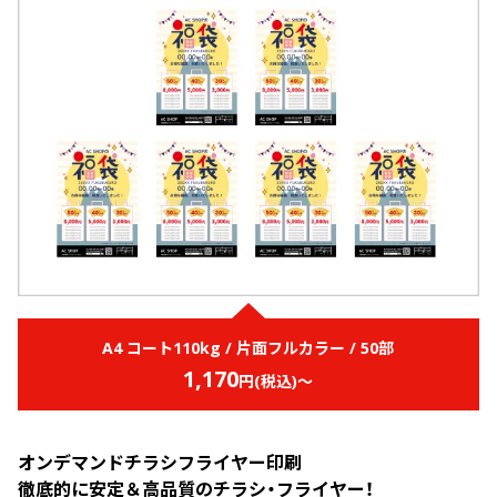
画面表示操作
ユーザー登録ログイン
注文
入稿
データ
校正・印刷
お支払い
梱包・包装
発送・配送
A4 コート110kg / 片面フルカラー / 50部
1,170
変更・キャンセル
円(税込)～
商品別のよくある質問
オンデマンドチラシフライヤー印刷
折り加工
徹底的に安定＆高品質のチラシ・フライヤー！