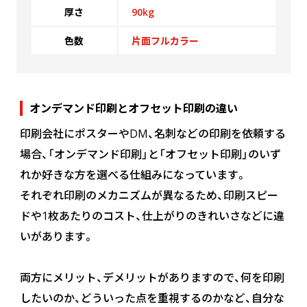
(￥2,630 税込)
￥1,663
￥1,545
(税抜)
(税抜)
厚さ
90kg
140
￥1,800
(税抜)
(￥1,830 税込)
(￥1,700 税込)
(￥1,980 税込)
色数
片面フルカラー
(￥2,680 税込)
￥1,709
￥1,590
(税抜)
(税抜)
150
￥1,836
(税抜)
(￥1,880 税込)
(￥1,750 税込)
(￥2,020 税込)
オンデマンド印刷とオフセット印刷の違い
(￥2,730 税込)
￥1,745
￥1,636
(税抜)
(税抜)
160
￥1,872
(税抜)
印刷会社にポスターやDM、名刺などの印刷を依頼する
(￥1,920 税込)
(￥1,800 税込)
(￥2,060 税込)
場合、「オンデマンド印刷」と「オフセット印刷」のいず
れか好きな方を選べる仕組みになっています。
(￥2,790 税込)
￥1,790
￥1,690
(税抜)
(税抜)
170
￥1,909
(税抜)
(￥1,970 税込)
(￥1,860 税込)
それぞれ印刷のメカニズムが異なるため、印刷スピー
(￥2,100 税込)
ドや1枚あたりのコスト、仕上がりのきれいさなどに違
(￥2,830 税込)
いがあります。
￥1,836
￥1,736
(税抜)
(税抜)
180
￥1,936
(税抜)
(￥2,020 税込)
(￥1,910 税込)
(￥2,130 税込)
両方にメリット、デメリットがありますので、何を印刷
(￥2,880 税込)
￥1,881
￥1,790
(税抜)
(税抜)
したいのか、どういった点を重視するのかなど、自分な
190
￥1,972
(税抜)
(￥2,070 税込)
(￥1,970 税込)