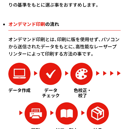
(￥2,170 税込)
りの基準をもとに選ぶ事をおすすめします。
(￥2,930 税込)
￥1,927
￥1,836
(税抜)
(税抜)
200
￥2,009
(税抜)
オンデマンド印刷
の流れ
(￥2,120 税込)
(￥2,020 税込)
(￥2,210 税込)
オンデマンド印刷とは、印刷に版を使用せず、パソコン
(￥3,120 税込)
￥2,018
￥1,890
(税抜)
(税抜)
210
￥2,136
(税抜)
から送信されたデータをもとに、高性能なレーザープ
(￥2,220 税込)
(￥2,080 税込)
(￥2,350 税込)
リンターによって印刷する方法の事です。
(￥3,290 税込)
￥2,109
￥1,954
(税抜)
(税抜)
220
￥2,254
(税抜)
(￥2,320 税込)
(￥2,150 税込)
(￥2,480 税込)
(￥3,480 税込)
￥2,200
￥2,009
(税抜)
(税抜)
230
￥2,381
(税抜)
(￥2,420 税込)
(￥2,210 税込)
(￥2,620 税込)
(￥3,660 税込)
￥2,290
￥2,072
(税抜)
(税抜)
240
￥2,509
(税抜)
(￥2,520 税込)
(￥2,280 税込)
(￥2,760 税込)