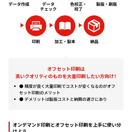
300
￥3,254
(税抜)
(￥3,120 税込)
(￥2,660 税込)
(￥3,580 税込)
(￥4,900 税込)
￥2,927
￥2,490
(税抜)
(税抜)
310
￥3,354
(税抜)
(￥3,220 税込)
(￥2,740 税込)
(￥3,690 税込)
(￥5,060 税込)
￥3,018
￥2,572
(税抜)
(税抜)
320
￥3,463
(税抜)
(￥3,320 税込)
(￥2,830 税込)
(￥3,810 税込)
オフセット印刷は
(￥5,220 税込)
￥3,118
￥2,654
(税抜)
(税抜)
330
￥3,572
(税抜)
高いクオリティのものを大量印刷したい方向け！
(￥3,430 税込)
(￥2,920 税込)
(￥3,930 税込)
● 精度が良く大量印刷でコストが安くなるのがオフ
セット印刷のメリット
(￥5,380 税込)
￥3,209
￥2,736
(税抜)
(税抜)
● デメリットは製版コストと納期の遅さにあり
340
￥3,681
(税抜)
(￥3,530 税込)
(￥3,010 税込)
(￥4,050 税込)
(￥5,540 税込)
￥3,309
￥2,818
(税抜)
(税抜)
350
￥3,790
オンデマンド印刷とオフセット印刷を上手に使い分
(税抜)
(￥3,640 税込)
(￥3,100 税込)
(￥4,170 税込)
けよう