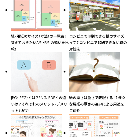
(￥6,490 税込)
￥3,872
￥3,300
(税抜)
(税抜)
410
￥4,445
(税抜)
(￥4,260 税込)
(￥3,630 税込)
(￥4,890 税込)
(￥6,650 税込)
￥3,963
￥3,381
(税抜)
(税抜)
420
￥4,554
(税抜)
(￥4,360 税込)
(￥3,720 税込)
紙・用紙のサイズ（寸法）の一覧表！
コンビニで印刷できる紙のサイズ
(￥5,010 税込)
覚えておきたいA判・B判の違いを比
って？コンビニで印刷できない時の
較！
対処法！
(￥6,800 税込)
￥4,063
￥3,463
(税抜)
(税抜)
430
￥4,663
(税抜)
(￥4,470 税込)
(￥3,810 税込)
(￥5,130 税込)
(￥6,960 税込)
￥4,154
￥3,545
(税抜)
(税抜)
440
￥4,772
(税抜)
(￥4,570 税込)
(￥3,900 税込)
(￥5,250 税込)
JPG（JPEG）とは？PNG、PDFとの違
紙の厚さは重さで表現する！？様々
(￥7,120 税込)
いは？それぞれのメリット・デメリ
な用紙の厚さの違いによる用途を
￥4,254
￥3,627
(税抜)
(税抜)
450
￥4,881
(税抜)
ットも紹介
ご紹介！
(￥4,680 税込)
(￥3,990 税込)
(￥5,370 税込)
(￥7,280 税込)
￥4,345
￥3,700
(税抜)
(税抜)
460
￥4,981
(税抜)
(￥4,780 税込)
(￥4,070 税込)