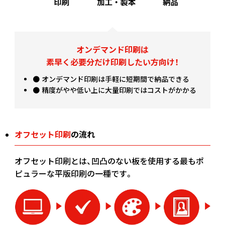
(￥3,850 税込)
￥2,381
￥2,127
(税抜)
(税抜)
250
￥2,636
(税抜)
(￥2,620 税込)
(￥2,340 税込)
(￥2,900 税込)
オンデマンド印刷は
(￥4,020 税込)
￥2,472
￥2,181
(税抜)
(税抜)
260
￥2,754
素早く必要分だけ印刷したい方向け！
(税抜)
(￥2,720 税込)
(￥2,400 税込)
(￥3,030 税込)
● オンデマンド印刷は手軽に短期間で納品できる
● 精度がやや低い上に大量印刷ではコストがかかる
(￥4,200 税込)
￥2,563
￥2,245
(税抜)
(税抜)
270
￥2,881
(税抜)
(￥2,820 税込)
(￥2,470 税込)
(￥3,170 税込)
オフセット印刷
の流れ
(￥4,390 税込)
￥2,654
￥2,300
(税抜)
(税抜)
280
￥3,009
(税抜)
(￥2,920 税込)
(￥2,530 税込)
(￥3,310 税込)
オフセット印刷とは、凹凸のない板を使用する最もポ
ピュラーな平版印刷の一種です。
(￥4,560 税込)
￥2,745
￥2,363
(税抜)
(税抜)
290
￥3,127
(税抜)
(￥3,020 税込)
(￥2,600 税込)
(￥3,440 税込)
(￥4,750 税込)
￥2,836
￥2,418
(税抜)
(税抜)