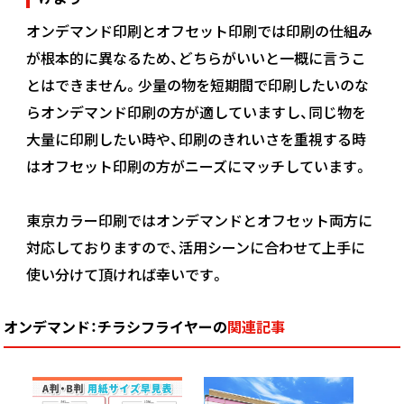
オンデマンド印刷とオフセット印刷では印刷の仕組み
(￥5,700 税込)
￥3,400
￥2,900
(税抜)
(税抜)
360
￥3,900
(税抜)
が根本的に異なるため、どちらがいいと一概に言うこ
(￥3,740 税込)
(￥3,190 税込)
(￥4,290 税込)
とはできません。少量の物を短期間で印刷したいのな
(￥5,850 税込)
らオンデマンド印刷の方が適していますし、同じ物を
￥3,490
￥2,981
(税抜)
(税抜)
370
￥4,009
(税抜)
(￥3,840 税込)
(￥3,280 税込)
大量に印刷したい時や、印刷のきれいさを重視する時
(￥4,410 税込)
はオフセット印刷の方がニーズにマッチしています。
(￥6,010 税込)
￥3,590
￥3,054
(税抜)
(税抜)
380
￥4,118
(税抜)
(￥3,950 税込)
(￥3,360 税込)
(￥4,530 税込)
東京カラー印刷ではオンデマンドとオフセット両方に
対応しておりますので、活用シーンに合わせて上手に
(￥6,170 税込)
￥3,681
￥3,136
(税抜)
(税抜)
使い分けて頂ければ幸いです。
390
￥4,227
(税抜)
(￥4,050 税込)
(￥3,450 税込)
(￥4,650 税込)
オンデマンド：チラシフライヤーの
関連記事
(￥6,330 税込)
￥3,781
￥3,218
(税抜)
(税抜)
400
￥4,336
(税抜)
(￥4,160 税込)
(￥3,540 税込)
(￥4,770 税込)