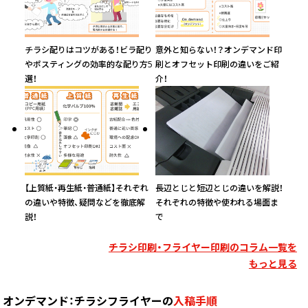
(￥5,480 税込)
(￥7,440 税込)
￥4,436
￥3,781
(税抜)
(税抜)
470
￥5,090
チラシ配りはコツがある！ビラ配り
意外と知らない！？オンデマンド印
(税抜)
(￥4,880 税込)
(￥4,160 税込)
(￥5,600 税込)
やポスティングの効率的な配り方5
刷とオフセット印刷の違いをご紹
選！
介！
(￥7,600 税込)
￥4,536
￥3,863
(税抜)
(税抜)
480
￥5,200
(税抜)
(￥4,990 税込)
(￥4,250 税込)
(￥5,720 税込)
(￥7,750 税込)
￥4,627
￥3,945
(税抜)
(税抜)
490
￥5,309
(税抜)
(￥5,090 税込)
(￥4,340 税込)
(￥5,840 税込)
【上質紙・再生紙・普通紙】それぞれ
長辺とじと短辺とじの違いを解説！
の違いや特徴、疑問などを徹底解
それぞれの特徴や使われる場面ま
(￥7,910 税込)
￥4,727
￥4,027
(税抜)
(税抜)
説！
で
500
￥5,418
(税抜)
(￥5,200 税込)
(￥4,430 税込)
(￥5,960 税込)
チラシ印刷・フライヤー印刷のコラム一覧を
もっと見る
オンデマンド：チラシフライヤーの
入稿手順