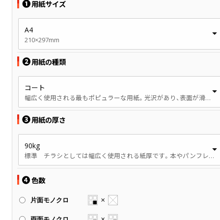
❶
用紙サイズ
A4
210×297mm
❷
用紙の種類
コート
幅広く使用される最もポピュラーな用紙。光沢があり、表面が滑らかです。
❸
用紙の厚さ
90kg
標準 チラシとしては幅広く使用される紙厚です。本やパンフレットでは、やや薄手の印象です。
❹
色数
片面モノクロ
両面モノクロ