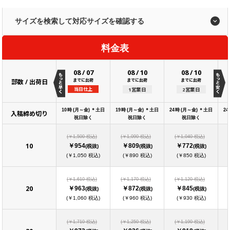
サイズを検索して対応サイズを確認する
料金表
08
/
10
08
/
10
08
/
07
までに出荷
までに出荷
部数 / 出荷日
までに出荷
1営業日
2営業日
当日仕上
10時 (月～金) ＊土日
19時 (月～金) ＊土日
24時 (月～金) ＊土日
2
入稿締め切り
祝日除く
祝日除く
祝日除く
(￥1,500 税込)
(￥1,090 税込)
(￥1,040 税込)
10
￥954
￥809
￥772
(税抜)
(税抜)
(税抜)
(￥1,050 税込)
(￥890 税込)
(￥850 税込)
(￥1,610 税込)
(￥1,170 税込)
(￥1,120 税込)
20
￥963
￥872
￥845
(税抜)
(税抜)
(税抜)
(￥1,060 税込)
(￥960 税込)
(￥930 税込)
(￥1,710 税込)
(￥1,250 税込)
(￥1,190 税込)