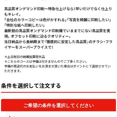
中綴じ冊子
高品質オンデマンド印刷～特急仕上げなら！早いだけでなく仕上り
無線綴じ冊子
もキレイ。
季節商品
「会社のカラーコピーは色がかすれる」「写真を綺麗に印刷したい」
封筒／クリアファイル
「特別な紙へ印刷したい」
最新鋭の高品質オンデマンド印刷機でいままでにない高品質を実
現。オフセット印刷に迫るクオリティー。
当日納品から長納期まで『徹底的に安定した高品質』のチラシ・フラ
イヤーをスーパープライスで！
＊土日祝日の納期加算除外品
＊こちらのコースは予備は付きませんのでご了承ください。
予備の発送代のお支払いをお済ませ頂いた場合はポイントにて返却させてい
ただきます。
条件を選択して注文する
ご希望の条件を選択してください