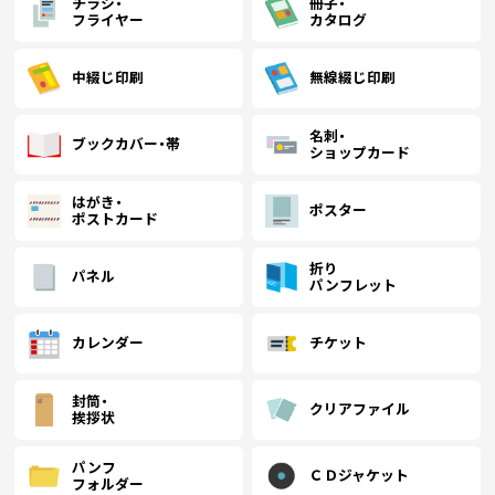
チラシ・
冊子・
フライヤー
カタログ
中綴じ印刷
無線綴じ印刷
名刺・
ブックカバー・帯
ショップカード
はがき・
ポスター
ポストカード
折り
パネル
パンフレット
カレンダー
チケット
封筒・
クリアファイル
挨拶状
パンフ
ＣＤジャケット
フォルダー