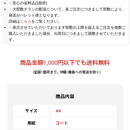
安心の送料込(1箇所)
大部数チラシの配送について、各ご注文につきまして部数により、
(￥2,320 税込)
(￥1,580 税込)
(￥1,450 税込)
90
発送がパレット便となります。
￥1,027
￥1,381
￥1,272
(税抜)
(税抜)
(税抜)
(￥1,130 税込)
(￥1,520 税込)
(￥1,400 税込)
詳細は
こちら
をご覧ください。
表示させていただいております部数の上限を超えるご注文を複数ご
購入いただきました場合、出荷日につきまして調整させていただきま
(￥2,430 税込)
￥1,481
￥1,345
(税抜)
(税抜)
100
￥1,663
す。
(税抜)
(￥1,630 税込)
(￥1,480 税込)
(￥1,830 税込)
(￥2,480 税込)
商品金額1,000円以下でも送料無料
￥1,527
￥1,390
(税抜)
(税抜)
110
￥1,700
(税抜)
(￥1,680 税込)
(￥1,530 税込)
(￥1,870 税込)
(全国1箇所まで。沖縄・離島への発送を除く)
(￥2,530 税込)
￥1,572
￥1,445
(税抜)
(税抜)
120
￥1,736
(税抜)
(￥1,730 税込)
(￥1,590 税込)
(￥1,910 税込)
商品内容
(￥2,570 税込)
￥1,618
￥1,490
(税抜)
(税抜)
サイズ
A4
130
￥1,763
(税抜)
(￥1,780 税込)
(￥1,640 税込)
(￥1,940 税込)
用紙
コート