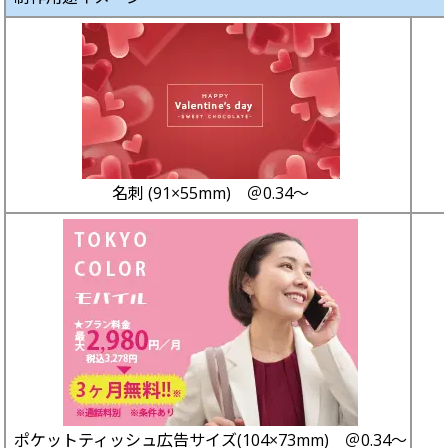
中綴じ冊子
無線綴じ冊子
季節商品
封筒／クリアファイル
名刺 (91×55mm) ＠0.34～
ポケットティッシュ広告サイズ(104×73mm) ＠0.34～