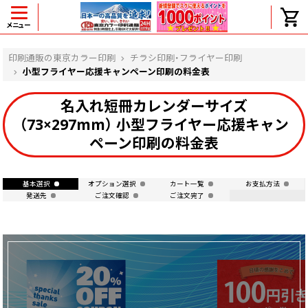
メニュー
ヘルプ
印刷通販の東京カラー印刷
チラシ印刷・フライヤー印刷
小型フライヤー応援キャンペーン印刷の料金表
名入れ短冊カレンダーサイズ
よくある質問
（73×297mm） 小型フライヤー応援キャン
入金・決済後、入金情報画面に反映されま
ペーン印刷の料金表
せん。
価格表にない部数の注文は可能ですか？
出荷からお届けまでの日数を教えてくださ
基本選択
オプション選択
カート一覧
お支払方法
い。
発送先
ご注文確認
ご注文完了
完成時間の目安を電話で確認できますか？
任意の部数単位で帯をかけて納品できま
すか？
領収書・納品書を発行は可能ですか？
初回特典の1000ポイントを使用するに
は？
見本と印刷データの比較はしてくれます
か？