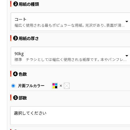
❷
用紙の種類
コート
幅広く使用される最もポピュラーな用紙。光沢があり、表面が滑らかです。
❸
用紙の厚さ
90kg
標準 チラシとしては幅広く使用される紙厚です。本やパンフレットでは、やや薄手の印象です。
❹
色数
片面フルカラー
❺
部数
選択してください