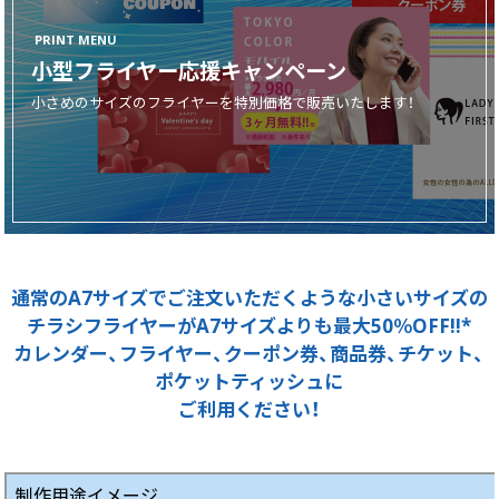
画面表示操作
PRINT MENU
小型フライヤー応援キャンペーン
ユーザー登録ログイン
小さめのサイズのフライヤーを特別価格で販売いたします！
注文
入稿
データ
校正・印刷
お支払い
通常のA7サイズでご注文いただくような小さいサイズの
梱包・包装
チラシフライヤーがA7サイズよりも最大50％OFF!!*
発送・配送
カレンダー、フライヤー、クーポン券、商品券、チケット、
変更・キャンセル
ポケットティッシュに
ご利用ください！
商品別のよくある質問
折り加工
制作用途イメージ