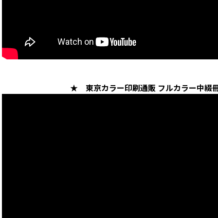
中綴じ冊子
無線綴じ冊子
季節商品
封筒／クリアファイル
★ 東京カラー印刷通販 フルカラー中綴