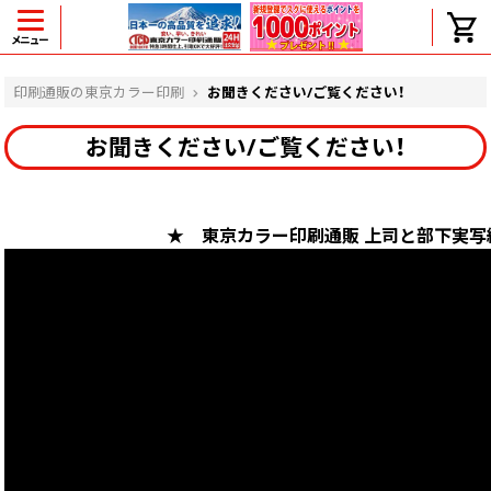
メニュー
ヘルプ
印刷通販の東京カラー印刷
お聞きください/ご覧ください！
お聞きください/ご覧ください！
よくある質問
入金・決済後、入金情報画面に反映されま
★ 東京カラー印刷通販 上司と部下実
せん。
価格表にない部数の注文は可能ですか？
出荷からお届けまでの日数を教えてくださ
い。
完成時間の目安を電話で確認できますか？
任意の部数単位で帯をかけて納品できま
すか？
領収書・納品書を発行は可能ですか？
初回特典の1000ポイントを使用するに
は？
見本と印刷データの比較はしてくれます
か？