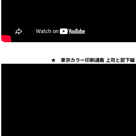
画面表示操作
ユーザー登録ログイン
注文
入稿
データ
★ 東京カラー印刷通販 上司と部下
校正・印刷
お支払い
梱包・包装
発送・配送
変更・キャンセル
商品別のよくある質問
折り加工