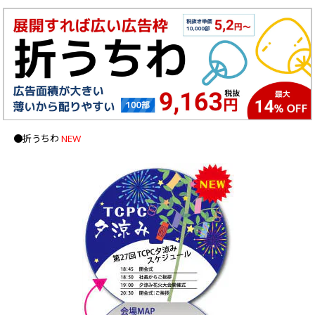
画面表示操作
ユーザー登録ログイン
注文
入稿
データ
●折うちわ
NEW
校正・印刷
お支払い
梱包・包装
発送・配送
変更・キャンセル
商品別のよくある質問
折り加工