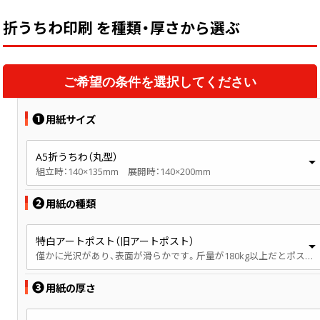
折うちわ印刷 を種類・厚さから選ぶ
ご希望の条件を選択してください
❶
用紙サイズ
A5折うちわ（丸型）
組立時：140×135mm 展開時：140×200mm
❷
用紙の種類
特白アートポスト（旧アートポスト）
僅かに光沢があり、表面が滑らかです。斤量が180kg以上だとポストカード製作でご注文が多い用紙です。
❸
用紙の厚さ