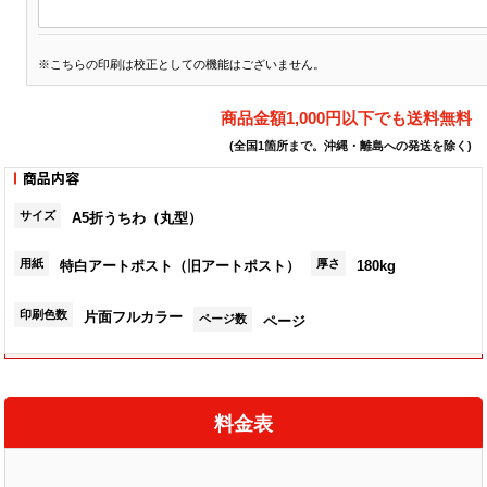
※こちらの印刷は校正としての機能はございません。
商品金額1,000円以下でも送料無料
(全国1箇所まで。沖縄・離島への発送を除く)
商品内容
サイズ
A5折うちわ（丸型）
用紙
厚さ
特白アートポスト（旧アートポスト）
180kg
印刷色数
片面フルカラー
ページ数
ページ
折うちわ印刷は現在お取り扱いを停止しています
料金表