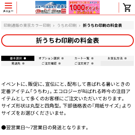
メニュー
ヘルプ
印刷通販の東京カラー印刷
うちわ印刷
折うちわ印刷の料金表
折うちわ印刷の料金表
よくある質問
基本選択
オプション選択
カート一覧
お支払方法
入金・決済後、入金情報画面に反映されま
発送先
ご注文確認
ご注文完了
せん。
価格表にない部数の注文は可能ですか？
出荷からお届けまでの日数を教えてくださ
イベントに、販促に、宣伝にと、配布して喜ばれる暑いときの
い。
完成時間の目安を電話で確認できますか？
定番アイテム「うちわ」。エコロジーが叫ばれる昨今の注目ア
イテムとして多くのお客様にご注文いただいております。
任意の部数単位で帯をかけて納品できま
すか？
サイズ形状は丸型と四角型。下部価格表の『用紙サイズ』より
領収書・納品書を発行は可能ですか？
サイズをお選びくださいませ。
初回特典の1000ポイントを使用するに
は？
●翌営業日～7営業日の発送となります。
見本と印刷データの比較はしてくれます
か？