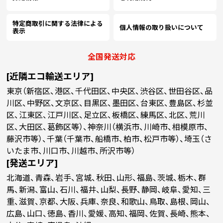
特定商取引に関する法律による
個人情報の取り扱いについて
表示
全国発送対応
[近隣エコ輸送エリア]
東京（新宿区、港区、千代田区、中央区、渋谷区、世田谷区、品
川区、中野区、文京区、目黒区、墨田区、台東区、豊島区、杉並
区、江東区、江戸川区、足立区、板橋区、練馬区、北区、荒川
区、大田区、葛飾区等）、神奈川（横浜市、川崎市、相模原市、
藤沢市等）、千葉（千葉市、船橋市、柏市、松戸市等）、埼玉（さ
いたま市、川口市、川越市、所沢市等）
[発送エリア]
北海道、青森、岩手、宮城、秋田、山形、福島、茨城、栃木、群
馬、新潟、富山、石川、福井、山梨、長野、静岡、岐阜、愛知、三
重、滋賀、京都、大阪、兵庫、奈良、和歌山、鳥取、島根、岡山、
広島、山口、徳島、香川、愛媛、高知、福岡、佐賀、長崎、熊本、