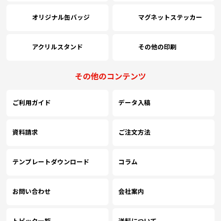
オリジナル缶バッジ
マグネットステッカー
(￥58,250 税込)
(￥54,280 税込)
(￥50,510 税込)
(
4500
￥35,454
￥29,345
￥27,400
￥
(税抜)
(税抜)
(税抜)
(￥39,000 税込)
(￥32,280 税込)
(￥30,140 税込)
(
アクリルスタンド
その他の印刷
(￥61,920 税込)
(￥57,950 税込)
(￥54,180 税込)
(
5000
￥38,236
￥31,663
￥29,536
￥
(税抜)
(税抜)
(税抜)
その他のコンテンツ
(￥42,060 税込)
(￥34,830 税込)
(￥32,490 税込)
(
ご利用ガイド
データ入稿
(￥63,140 税込)
(￥59,170 税込)
(￥55,400 税込)
(
5500
￥40,554
￥33,518
￥31,290
￥
(税抜)
(税抜)
(税抜)
(￥44,610 税込)
(￥36,870 税込)
(￥34,420 税込)
(
資料請求
ご注文方法
(￥64,370 税込)
(￥60,390 税込)
(￥56,620 税込)
(
6000
￥42,772
￥35,454
￥33,054
￥
(税抜)
(税抜)
(税抜)
テンプレートダウンロード
コラム
(￥47,050 税込)
(￥39,000 税込)
(￥36,360 税込)
(
(￥65,590 税込)
(￥61,620 税込)
(￥57,850 税込)
(
お問い合わせ
会社案内
6500
￥45,090
￥37,309
￥34,809
￥
(税抜)
(税抜)
(税抜)
(￥49,600 税込)
(￥41,040 税込)
(￥38,290 税込)
(