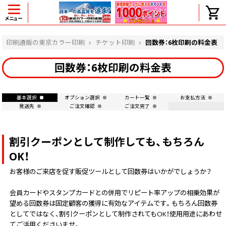
メニュー
ヘルプ
印刷通販の東京カラー印刷
チケット印刷
回数券：6枚印刷の料金表
回数券：6枚印刷の料金表
よくある質問
基本選択
オプション選択
カート一覧
お支払方法
入金・決済後、入金情報画面に反映されま
発送先
ご注文確認
ご注文完了
せん。
価格表にない部数の注文は可能ですか？
出荷からお届けまでの日数を教えてくださ
割引クーポンとして制作しても、もちろん
い。
完成時間の目安を電話で確認できますか？
OK！
任意の部数単位で帯をかけて納品できま
お客様のご来店を促す販促ツールとして回数券はいかがでしょうか？
すか？
領収書・納品書を発行は可能ですか？
会員カードやスタンプカードとの併用でリピート率アップの相乗効果が
初回特典の1000ポイントを使用するに
望める回数券は固定顧客の獲得に有効なアイテムです。もちろん回数券
は？
としてではなく、割引クーポンとして制作されてもOK！使用用途にあわせ
見本と印刷データの比較はしてくれます
てご活用くださいませ。
か？