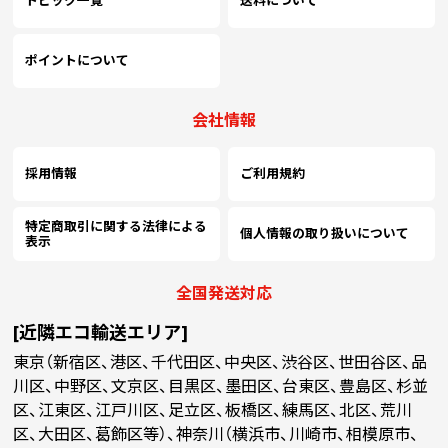
トピック一覧
送料について
(￥66,810 税込)
(￥62,840 税込)
(￥59,070 税込)
(
7000
￥47,400
￥39,254
￥36,572
￥
(税抜)
(税抜)
(税抜)
(￥52,140 税込)
(￥43,180 税込)
(￥40,230 税込)
(
ポイントについて
(￥68,030 税込)
(￥64,060 税込)
(￥60,290 税込)
(
7500
￥49,718
￥41,109
￥38,327
￥
(税抜)
(税抜)
(税抜)
会社情報
(￥54,690 税込)
(￥45,220 税込)
(￥42,160 税込)
(
採用情報
ご利用規約
(￥69,250 税込)
(￥65,280 税込)
(￥61,510 税込)
(
8000
￥51,936
￥42,954
￥40,090
￥
(税抜)
(税抜)
(税抜)
(￥57,130 税込)
(￥47,250 税込)
(￥44,100 税込)
(
特定商取引に関する法律による
個人情報の取り扱いについて
表示
(￥70,480 税込)
(￥66,500 税込)
(￥62,740 税込)
(
8500
￥54,254
￥44,900
￥41,845
￥
(税抜)
(税抜)
(税抜)
全国発送対応
(￥59,680 税込)
(￥49,390 税込)
(￥46,030 税込)
(
[近隣エコ輸送エリア]
(￥71,700 税込)
(￥67,730 税込)
(￥63,960 税込)
(
東京（新宿区、港区、千代田区、中央区、渋谷区、世田谷区、品
9000
￥56,572
￥46,754
￥43,609
￥
(税抜)
(税抜)
(税抜)
(￥62,230 税込)
(￥51,430 税込)
(￥47,970 税込)
(
川区、中野区、文京区、目黒区、墨田区、台東区、豊島区、杉並
区、江東区、江戸川区、足立区、板橋区、練馬区、北区、荒川
(￥72,920 税込)
(￥68,950 税込)
(￥65,180 税込)
(
区、大田区、葛飾区等）、神奈川（横浜市、川崎市、相模原市、
9500
￥58,790
￥48,700
￥45,363
￥
(税抜)
(税抜)
(税抜)