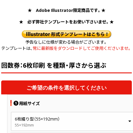
中綴じ冊子
★ Adobe Illustrator限定商品です。★
無線綴じ冊子
季節商品
★ 必ず弊社テンプレートをお使い下さいませ。★
封筒／クリアファイル
予告なしに仕様が変わる場合がございます。
テンプレートは、
常に最新版をダウンロードしてご使用くださいませ。
回数券：6枚印刷 を種類・厚さから選ぶ
ご希望の条件を選択してください
❶
用紙サイズ
6枚綴り型（55×192mm）
55×192mm