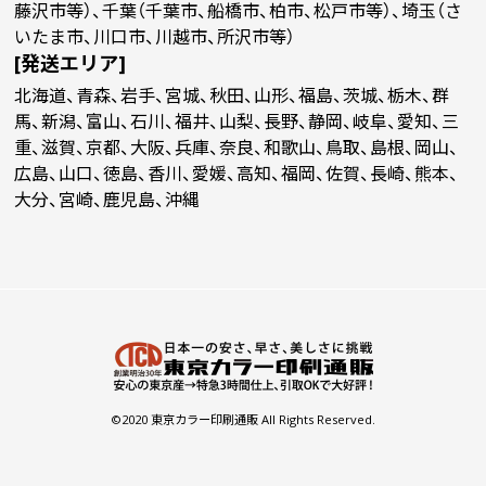
藤沢市等）、千葉（千葉市、船橋市、柏市、松戸市等）、埼玉（さ
(￥64,670 税込)
(￥53,570 税込)
(￥49,900 税込)
(
いたま市、川口市、川越市、所沢市等）
[発送エリア]
(￥74,140 税込)
(￥70,170 税込)
(￥66,400 税込)
(
10000
￥61,109
￥50,554
￥47,127
￥
(税抜)
(税抜)
(税抜)
北海道、青森、岩手、宮城、秋田、山形、福島、茨城、栃木、群
(￥67,220 税込)
(￥55,610 税込)
(￥51,840 税込)
(
馬、新潟、富山、石川、福井、山梨、長野、静岡、岐阜、愛知、三
重、滋賀、京都、大阪、兵庫、奈良、和歌山、鳥取、島根、岡山、
広島、山口、徳島、香川、愛媛、高知、福岡、佐賀、長崎、熊本、
大分、宮崎、鹿児島、沖縄
©2020 東京カラー印刷通販 All Rights Reserved.