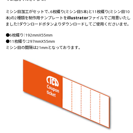
画面表示操作
ミシン目加工がセットで、6枚綴り(ミシン目5本)と11枚綴り(ミシン目10
本)の2種類を制作用テンプレートを
illustrator
ファイルでご用意いたし
ユーザー登録ログイン
ました！ダウンロードボタンよりダウンロードしてご使用くださいませ。
注文
●6枚綴り：192mmX55mm
●11枚綴り：297mmX55mm
入稿
ミシン目の間隔は21mmとなっております。
データ
校正・印刷
お支払い
梱包・包装
発送・配送
変更・キャンセル
商品別のよくある質問
折り加工