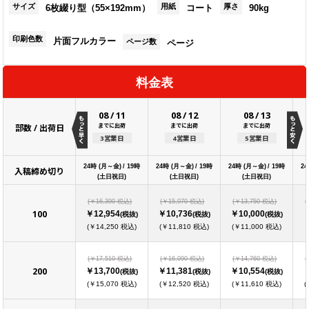
サイズ
用紙
厚さ
6枚綴り型（55×192mm）
コート
90kg
印刷色数
片面フルカラー
ページ数
ページ
料金表
08
/
11
08
/
12
08
/
13
までに出荷
までに出荷
までに出荷
部数 / 出荷日
3営業日
4営業日
5営業日
24時 (月～金) / 19時
24時 (月～金) / 19時
24時 (月～金) / 19時
24
入稿締め切り
(土日祝日)
(土日祝日)
(土日祝日)
(￥16,390 税込)
(￥15,070 税込)
(￥13,750 税込)
(
100
￥12,954
￥10,736
￥10,000
(税抜)
(税抜)
(税抜)
(￥14,250 税込)
(￥11,810 税込)
(￥11,000 税込)
(￥17,510 税込)
(￥16,090 税込)
(￥14,760 税込)
(
200
￥13,700
￥11,381
￥10,554
(税抜)
(税抜)
(税抜)
(￥15,070 税込)
(￥12,520 税込)
(￥11,610 税込)
(