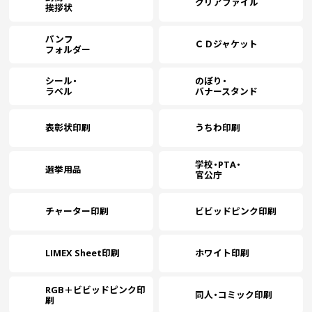
クリアファイル
挨拶状
1900
￥22,127
￥18,327
￥17,127
￥
(税抜)
(税抜)
(税抜)
(￥24,340 税込)
(￥20,160 税込)
(￥18,840 税込)
(
パンフ
ＣＤジャケット
フォルダー
(￥36,250 税込)
(￥33,300 税込)
(￥30,350 税込)
(
2000
￥22,590
￥18,700
￥17,500
￥
(税抜)
(税抜)
(税抜)
シール・
のぼり・
(￥24,850 税込)
(￥20,570 税込)
(￥19,250 税込)
(
ラベル
バナースタンド
(￥41,860 税込)
(￥38,390 税込)
(￥34,930 税込)
(
2500
￥24,809
￥20,554
￥19,163
￥
(税抜)
(税抜)
(税抜)
表彰状印刷
うちわ印刷
(￥27,290 税込)
(￥22,610 税込)
(￥21,080 税込)
(
学校・PTA・
選挙用品
(￥47,360 税込)
(￥43,380 税込)
(￥39,410 税込)
(
官公庁
3000
￥27,036
￥22,400
￥20,918
￥
(税抜)
(税抜)
(税抜)
(￥29,740 税込)
(￥24,640 税込)
(￥23,010 税込)
(
チャーター印刷
ビビッドピンク印刷
(￥51,020 税込)
(￥47,050 税込)
(￥43,080 税込)
(
3500
￥29,809
￥24,718
￥23,054
￥
(税抜)
(税抜)
(税抜)
LIMEX Sheet印刷
ホワイト印刷
(￥32,790 税込)
(￥27,190 税込)
(￥25,360 税込)
(
(￥54,690 税込)
(￥50,720 税込)
(￥46,850 税込)
(
RGB＋ビビッドピンク印
同人・コミック印刷
4000
￥32,681
￥27,036
￥25,272
￥
刷
(税抜)
(税抜)
(税抜)
(￥35,950 税込)
(￥29,740 税込)
(￥27,800 税込)
(