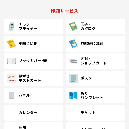
(￥29,630 税込)
(￥27,290 税込)
(￥24,950 税込)
(
印刷サービス
1400
￥19,900
￥16,472
￥15,363
￥
(税抜)
(税抜)
(税抜)
(￥21,890 税込)
(￥18,120 税込)
(￥16,900 税込)
(
チラシ・
冊子・
フライヤー
カタログ
(￥30,750 税込)
(￥28,310 税込)
(￥25,870 税込)
(
1500
￥20,363
￥16,845
￥15,736
￥
(税抜)
(税抜)
(税抜)
(￥22,400 税込)
(￥18,530 税込)
(￥17,310 税込)
(
中綴じ印刷
無線綴じ印刷
(￥31,770 税込)
(￥29,230 税込)
(￥26,680 税込)
(
名刺・
ブックカバー・帯
1600
￥20,736
￥17,218
￥16,018
￥
(税抜)
(税抜)
(税抜)
ショップカード
(￥22,810 税込)
(￥18,940 税込)
(￥17,620 税込)
(
はがき・
ポスター
ポストカード
(￥32,890 税込)
(￥30,250 税込)
(￥27,600 税込)
(
1700
￥21,200
￥17,590
￥16,381
￥
(税抜)
(税抜)
(税抜)
(￥23,320 税込)
(￥19,350 税込)
(￥18,020 税込)
(
折り
パネル
パンフレット
(￥34,010 税込)
(￥31,260 税込)
(￥28,510 税込)
(
1800
￥21,663
￥17,954
￥16,754
￥
(税抜)
(税抜)
(税抜)
カレンダー
チケット
(￥23,830 税込)
(￥19,750 税込)
(￥18,430 税込)
(
封筒・
(￥35,130 税込)
(￥32,280 税込)
(￥29,430 税込)
(