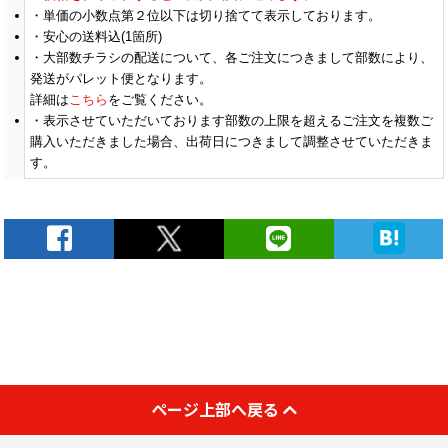
単価の小数点第２位以下は切り捨てて表示しております。
(￥18,630 税込)
(￥15,480 税込)
(￥14,360 税込)
(
安心の送料込(1箇所)
大部数チラシの配送について、各ご注文につきまして部数により、
(￥24,240 税込)
(￥22,400 税込)
(￥20,570 税込)
(
900
発送がパレット便となります。
￥17,590
￥14,536
￥13,518
￥
(税抜)
(税抜)
(税抜)
(￥19,350 税込)
(￥15,990 税込)
(￥14,870 税込)
(
詳細は
こちら
をご覧ください。
表示させていただいております部数の上限を超えるご注文を複数ご
購入いただきました場合、出荷日につきまして調整させていただきま
(￥25,150 税込)
(￥23,220 税込)
(￥21,280 税込)
(
1000
￥18,145
￥15,000
￥13,972
￥
す。
(税抜)
(税抜)
(税抜)
(￥19,960 税込)
(￥16,500 税込)
(￥15,370 税込)
(
(￥26,270 税込)
(￥24,240 税込)
(￥22,200 税込)
(
1100
￥18,518
￥15,363
￥14,254
￥
(税抜)
(税抜)
(税抜)
(￥20,370 税込)
(￥16,900 税込)
(￥15,680 税込)
(
(￥27,390 税込)
(￥25,250 税込)
(￥23,120 税込)
(
1200
￥18,972
￥15,736
￥14,627
￥
(税抜)
(税抜)
(税抜)
(￥20,870 税込)
(￥17,310 税込)
(￥16,090 税込)
(
(￥28,510 税込)
(￥26,270 税込)
(￥24,030 税込)
(
ページ上部へ戻る
1300
￥19,436
￥16,109
￥15,000
￥
(税抜)
(税抜)
(税抜)
(￥21,380 税込)
(￥17,720 税込)
(￥16,500 税込)
(