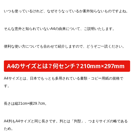
画面表示操作
いつも使っているけれど、なぜそうなっているか案外知らないものですよね。
ユーザー登録ログイン
そんな意外と知られていないA4の由来について、ご説明いたします。
注文
入稿
便利な使い方についても合わせて紹介しますので、どうぞご一読ください。
データ
校正・印刷
A4のサイズとは？何センチ？210mm×297mm
お支払い
A4サイズとは、日本でもっとも多用されている書類・コピー用紙の規格で
梱包・包装
す。
発送・配送
変更・キャンセル
長さは縦21cm×横29.7cm。
商品別のよくある質問
A4判もA4サイズと同じ長さです。判とは「判型」、つまりサイズの略である
折り加工
ため。