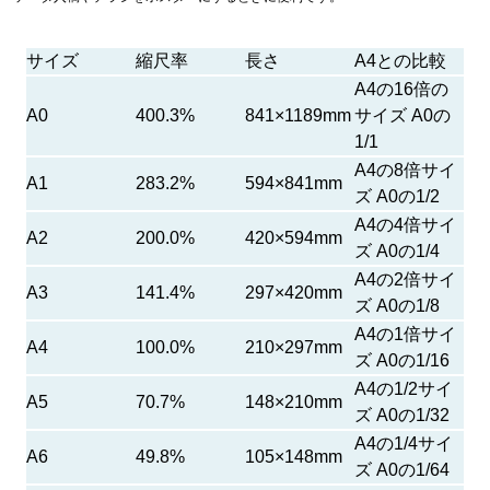
サイズ
縮尺率
長さ
A4との比較
A4の16倍の
A0
400.3%
841×1189mm
サイズ A0の
1/1
A4の8倍サイ
A1
283.2%
594×841mm
ズ A0の1/2
A4の4倍サイ
A2
200.0%
420×594mm
ズ A0の1/4
A4の2倍サイ
A3
141.4%
297×420mm
ズ A0の1/8
A4の1倍サイ
A4
100.0%
210×297mm
ズ A0の1/16
A4の1/2サイ
A5
70.7%
148×210mm
ズ A0の1/32
A4の1/4サイ
A6
49.8%
105×148mm
ズ A0の1/64