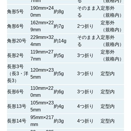
7mm
る
（規格内）
190mm×24
そのまま入
定形外
角形5号
約8g
0mm
る
（規格内）
162mm×22
定形外
角形6号
約7g
2つ折り
9mm
（規格内）
229mm×32
そのまま入
定形外
角形20号
約14g
4mm
る
（規格内）
119mm×27
定形外
長形2号
約5g
3つ折り
7mm
（規格内）
長形3号
120mm×23
（長3・洋
約5g
3つ折り
定型内
5mm
長3）
110mm×22
長形6号
約6g
3つ折り
定型内
0mm
105mm×23
長形13号
約4g
4つ折り
定型内
5mm
95mm×217
長形14号
約3g
4つ折り
定型内
mm