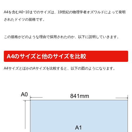
中綴じ冊子
無線綴じ冊子
A4を含むA0~10までのサイズは、19世紀の物理学者オズワルドによって発明
季節商品
されたドイツの規格です。
封筒／クリアファイル
この規格がどのような理由で採用されたのか、以下に説明していきます。
A4のサイズと他のサイズを比較
A4サイズとほかのAサイズを比較すると、以下の図のようになります。