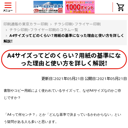
メニュー
ヘルプ
印刷通販の東京カラー印刷
チラシ印刷・フライヤー印刷
チラシ印刷・フライヤー印刷のコラム一覧
A4サイズってどのくらい？用紙の基準になった理由と使い方を詳しく
解説！
よくある質問
A4サイズってどのくらい？用紙の基準にな
入金・決済後、入金情報画面に反映されま
せん。
った理由と使い方を詳しく解説！
価格表にない部数の注文は可能ですか？
出荷からお届けまでの日数を教えてくださ
更新日：2021年05月21日 公開日：2021年05月21日
い。
完成時間の目安を電話で確認できますか？
書類やコピー用紙によく使われているサイズって、なぜA4サイズなのかご存
任意の部数単位で帯をかけて納品できま
じですか？
すか？
領収書・納品書を発行は可能ですか？
初回特典の1000ポイントを使用するに
「A4って何センチ？」とか「どんな基準で決まっているかわからない」とい
は？
う疑問がある人も多いと思います。
見本と印刷データの比較はしてくれます
か？