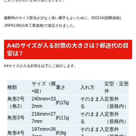
裁断時のサイズ変化が少なく使い勝手もよいために、ISO216(国際規格)、
JISP0138(日本工業規格)で規定されました。
A4のサイズが入る封筒の大きさは？郵送代の目
安は？
A4サイズが入る封筒を以下にご紹介します。
サイズ（横
定型・定形
種類
重さ
入れ方
×縦）
外
角形2号
240mm×33
そのまま入
定形外
約15g
（角2）
2mm
る
（規格内）
216mm×27
そのまま入
定形外
角形3号
約11g
7mm
る
（規格内）
197mm×26
そのまま入
定形外
角形4号
約9g