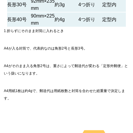
92mm×235
長形30号
約3g
4つ折り
定型内
mm
90mm×225
長形40号
約4g
4つ折り
定型内
mm
1.折らずにそのまま封筒に入れるとき
A4が入る封筒で、代表的なのは角形2号と長形3号。
A4がそのまま入る角形2号は、重さによって郵送代が変わる「定形外郵便」と
いう扱いになります。
A4用紙1枚は約4gで、郵送代は用紙枚数と封筒を合わせた総重量で決定しま
す。