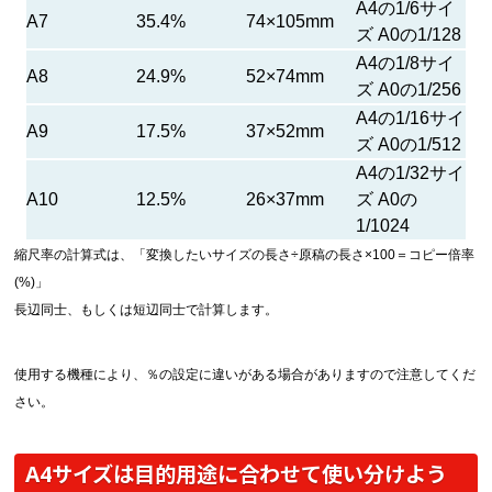
A4の1/6サイ
A7
35.4%
74×105mm
ズ A0の1/128
A4の1/8サイ
A8
24.9%
52×74mm
ズ A0の1/256
A4の1/16サイ
A9
17.5%
37×52mm
ズ A0の1/512
A4の1/32サイ
A10
12.5%
26×37mm
ズ A0の
1/1024
縮尺率の計算式は、「変換したいサイズの長さ÷原稿の長さ×100＝コピー倍率
(%)」
長辺同士、もしくは短辺同士で計算します。
使用する機種により、％の設定に違いがある場合がありますので注意してくだ
さい。
A4サイズは目的用途に合わせて使い分けよう