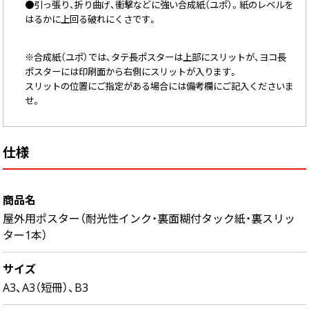
●引っ張り、折り曲げ、衝撃などに強い合成紙（ユポ）。紙のレベルを
中綴じ冊子
はるかに上回る破れにくさです。
無線綴じ冊子
季節商品
※合成紙（ユポ）では、タテ長ポスターは上部にスリットが、ヨコ長
封筒／クリアファイル
ポスターには印刷面から右側にスリットが入ります。
スリットの位置にご指定がある場合には備考欄にご記入くださいま
せ。
仕様
商品名
屋外用ポスター（耐光性インク・裏面糊付タック紙・裏スリッ
ター1本）
サイズ
A3、A3（短冊）、B3