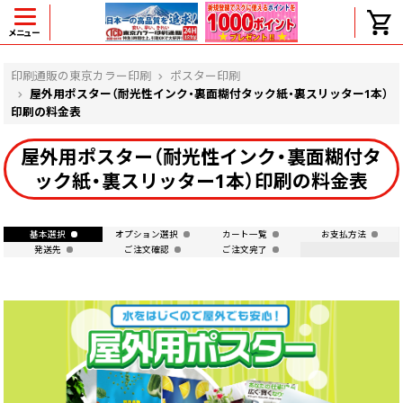
メニュー
ヘルプ
印刷通販の東京カラー印刷
ポスター印刷
屋外用ポスター（耐光性インク・裏面糊付タック紙・裏スリッター1本）
印刷の料金表
よくある質問
屋外用ポスター（耐光性インク・裏面糊付タ
ック紙・裏スリッター1本）印刷の料金表
入金・決済後、入金情報画面に反映されま
せん。
価格表にない部数の注文は可能ですか？
出荷からお届けまでの日数を教えてくださ
基本選択
オプション選択
カート一覧
お支払方法
い。
発送先
ご注文確認
ご注文完了
完成時間の目安を電話で確認できますか？
任意の部数単位で帯をかけて納品できま
すか？
領収書・納品書を発行は可能ですか？
初回特典の1000ポイントを使用するに
は？
見本と印刷データの比較はしてくれます
か？