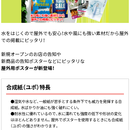
画面表示操作
ユーザー登録ログイン
注文
水をはじくので屋外でも安心！水や風にも強い素材だから屋外
での掲載にピッタリ！
入稿
データ
新規オープンのお店の告知や
校正・印刷
新商品の告知ポスターなどにピッタリな
屋外用ポスターが新登場！
お支払い
梱包・包装
合成紙（ユポ）特長
発送・配送
変更・キャンセル
●湿気や水など、一般紙が苦手とする条件下でも威力を発揮する合
成紙。水ばかりか油にも強く破れにくい。
商品別のよくある質問
●耐水性に優れているので、水に濡れても強度の低下や形状の変化
はほとんどありません。屋外でポスターを使用するときにも合成紙
折り加工
（ユポ）の強さがわかります。