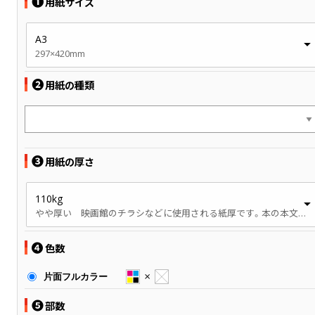
❶
用紙サイズ
A3
297×420mm
❷
用紙の種類
❸
用紙の厚さ
110kg
やや厚い 映画館のチラシなどに使用される紙厚です。本の本文、パンフレットなどに使用されます。
❹
色数
片面フルカラー
❺
部数