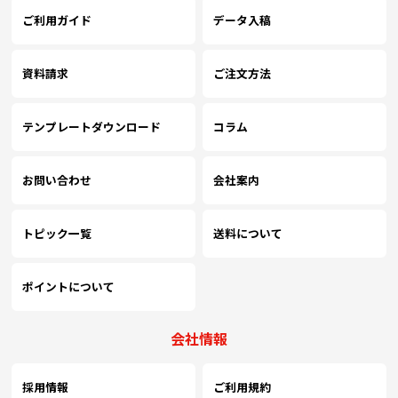
ご利用ガイド
データ入稿
(￥29,750 税込)
￥22,736
￥21,490
￥
(税抜)
(税抜)
5500
￥24,445
(税抜)
(￥25,010 税込)
(￥23,640 税込)
(
(￥26,890 税込)
資料請求
ご注文方法
(￥30,900 税込)
￥24,200
￥23,000
￥
(税抜)
(税抜)
6000
￥25,809
(税抜)
(￥26,620 税込)
(￥25,300 税込)
(
テンプレートダウンロード
コラム
(￥28,390 税込)
(￥32,050 税込)
￥25,618
￥24,554
￥
お問い合わせ
会社案内
(税抜)
(税抜)
6500
￥27,181
(税抜)
(￥28,180 税込)
(￥27,010 税込)
(
(￥29,900 税込)
トピック一覧
送料について
(￥33,200 税込)
￥27,081
￥26,063
￥
(税抜)
(税抜)
7000
￥28,545
(税抜)
(￥29,790 税込)
(￥28,670 税込)
(
(￥31,400 税込)
ポイントについて
(￥34,350 税込)
￥28,545
￥27,572
￥
(税抜)
(税抜)
7500
￥29,918
(税抜)
会社情報
(￥31,400 税込)
(￥30,330 税込)
(
(￥32,910 税込)
採用情報
ご利用規約
(￥35,500 税込)