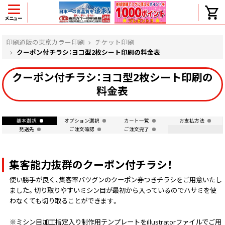
メニュー
ヘルプ
印刷通販の東京カラー印刷
チケット印刷
クーポン付チラシ：ヨコ型2枚シート印刷の料金表
クーポン付チラシ：ヨコ型2枚シート印刷の
よくある質問
料金表
入金・決済後、入金情報画面に反映されま
せん。
価格表にない部数の注文は可能ですか？
基本選択
オプション選択
カート一覧
お支払方法
発送先
ご注文確認
ご注文完了
出荷からお届けまでの日数を教えてくださ
い。
完成時間の目安を電話で確認できますか？
集客能力抜群のクーポン付チラシ！
任意の部数単位で帯をかけて納品できま
すか？
使い勝手が良く、集客率バツグンのクーポン券つきチラシをご用意いたし
領収書・納品書を発行は可能ですか？
ました。切り取りやすいミシン目が最初から入っているのでハサミを使
初回特典の1000ポイントを使用するに
わなくても切り取ることができます。
は？
見本と印刷データの比較はしてくれます
※ミシン目加工指定入り制作用テンプレートをillustratorファイルでご用
か？