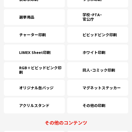
(￥15,060 税込)
(￥14,370 税込)
(￥13,160 税込)
(
学校・PTA・
選挙用品
(￥19,510 税込)
官公庁
￥15,054
￥13,572
￥
(税抜)
(税抜)
3000
￥15,590
(税抜)
(￥16,560 税込)
(￥14,930 税込)
(
(￥17,150 税込)
チャーター印刷
ビビッドピンク印刷
(￥21,780 税込)
(
￥16,609
￥15,172
(税抜)
(税抜)
3500
￥17,463
￥
(税抜)
(￥18,270 税込)
(￥16,690 税込)
LIMEX Sheet印刷
ホワイト印刷
(￥19,210 税込)
(
(￥24,050 税込)
RGB＋ビビッドピンク印
￥18,163
￥16,772
￥
(税抜)
(税抜)
同人・コミック印刷
4000
￥19,336
刷
(税抜)
(￥19,980 税込)
(￥18,450 税込)
(
(￥21,270 税込)
オリジナル缶バッジ
マグネットステッカー
(￥26,320 税込)
(￥21,690 税込)
￥18,372
￥
(税抜)
4500
￥21,200
￥19,709
(税抜)
(税抜)
(￥20,210 税込)
(
(￥23,320 税込)
(￥21,680 税込)
アクリルスタンド
その他の印刷
(￥28,600 税込)
(￥23,400 税込)
￥19,981
￥
(税抜)
5000
￥23,072
￥21,263
(税抜)
(税抜)
その他のコンテンツ
(￥21,980 税込)
(
(￥25,380 税込)
(￥23,390 税込)