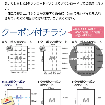
意いたしました！ダウンロードボタンよりダウンロードしてご使用くださ
い。
画面表示操作
※加工の都合上、ミシン目が交差する箇所に1.5mmの黒いケイ線を入れ
ユーザー登録ログイン
させていただく場合がございます。ご了承ください。
注文
入稿
データ
校正・印刷
お支払い
梱包・包装
発送・配送
変更・キャンセル
商品別のよくある質問
折り加工