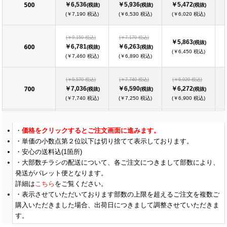
500
￥6,536
￥5,936
￥5,472
(税抜)
(税抜)
(税抜)
(￥7,190 税込)
(￥6,530 税込)
(￥6,020 税込)
(￥9,150 税込)
(￥7,170 税込)
￥5,863
(税抜)
600
￥6,781
￥6,263
(税抜)
(税抜)
(￥6,450 税込)
(￥7,460 税込)
(￥6,890 税込)
(￥9,570 税込)
(￥7,740 税込)
(￥6,920 税込)
700
￥7,036
￥6,590
￥6,272
(税抜)
(税抜)
(税抜)
(￥7,740 税込)
(￥7,250 税込)
(￥6,900 税込)
(￥9,940 税込)
(￥8,360 税込)
(￥7,340 税込)
価格をクリックするとご注文画面に進みます。
800
￥7,281
￥6,909
￥6,663
(税抜)
(税抜)
(税抜)
単価の小数点第２位以下は切り捨てて表示しております。
(￥8,010 税込)
(￥7,600 税込)
(￥7,330 税込)
安心の送料込(1箇所)
大部数チラシの配送について、各ご注文につきまして部数により、
(￥10,350 税込)
(￥8,930 税込)
(￥7,810 税込)
900
発送がパレット便となります。
￥7,536
￥7,236
￥7,063
(税抜)
(税抜)
(税抜)
(￥8,290 税込)
(￥7,960 税込)
(￥7,770 税込)
詳細は
こちら
をご覧ください。
表示させていただいております部数の上限を超えるご注文を複数ご
購入いただきました場合、出荷日につきまして調整させていただきま
(￥10,770 税込)
(￥9,550 税込)
(￥8,230 税込)
1000
￥7,781
￥7,563
￥7,463
す。
(税抜)
(税抜)
(税抜)
(￥8,560 税込)
(￥8,320 税込)
(￥8,210 税込)