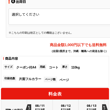
❻
出荷日
選択してください
※こちらの印刷は校正としての機能はございません。
商品金額1,000円以下でも送料無料
(全国1箇所まで。沖縄・離島への発送を除く)
商品内容
サイズ
用紙
厚さ
クーポン付A4
コート
110kg
印刷色数
片面フルカラー
ページ数
ページ
料金表
08
/
11
08
/
12
08
/
13
までに出荷
までに出荷
までに出荷