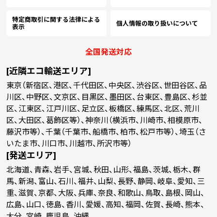
￥30,009
￥29,081
￥
(税抜)
(税抜)
8000
￥31,281
(税抜)
(￥33,010 税込)
(￥31,990 税込)
(
(￥34,410 税込)
特定商取引に関する法律による
個人情報の取り扱いについて
表示
(￥36,650 税込)
￥31,472
￥30,590
￥
(税抜)
(税抜)
8500
￥32,654
(税抜)
全国発送対応
(￥34,620 税込)
(￥33,650 税込)
(
(￥35,920 税込)
[近隣エコ輸送エリア]
(￥37,800 税込)
￥32,881
￥32,145
￥
(税抜)
(税抜)
東京（新宿区、港区、千代田区、中央区、渋谷区、世田谷区、品
9000
￥34,018
(税抜)
(￥36,170 税込)
(￥35,360 税込)
(
(￥37,420 税込)
川区、中野区、文京区、目黒区、墨田区、台東区、豊島区、杉並
区、江東区、江戸川区、足立区、板橋区、練馬区、北区、荒川
(￥38,950 税込)
区、大田区、葛飾区等）、神奈川（横浜市、川崎市、相模原市、
￥34,345
￥33,654
￥
(税抜)
(税抜)
9500
￥35,390
(税抜)
藤沢市等）、千葉（千葉市、船橋市、柏市、松戸市等）、埼玉（さ
(￥37,780 税込)
(￥37,020 税込)
(
(￥38,930 税込)
いたま市、川口市、川越市、所沢市等）
[発送エリア]
(￥39,000 税込)
(
￥36,754
￥36,109
(税抜)
(税抜)
10000
￥35,445
￥
(税抜)
北海道、青森、岩手、宮城、秋田、山形、福島、茨城、栃木、群
(￥40,430 税込)
(￥39,720 税込)
(￥38,990 税込)
(
馬、新潟、富山、石川、福井、山梨、長野、静岡、岐阜、愛知、三
重、滋賀、京都、大阪、兵庫、奈良、和歌山、鳥取、島根、岡山、
広島、山口、徳島、香川、愛媛、高知、福岡、佐賀、長崎、熊本、
大分、宮崎、鹿児島、沖縄