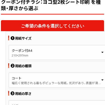
クーポン付チラシ：ヨコ型2枚シート印刷 を種
類・厚さから選ぶ
ご希望の条件を選択してください
❶
用紙サイズ
クーポン付A4
210×297mm
❷
用紙の種類
コート
幅広く使用される最もポピュラーな用紙。光沢があり、表面が滑らかです。
❸
用紙の厚さ