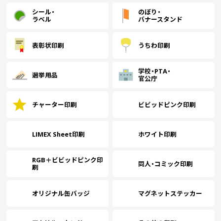
2000
￥7,963
￥7,736
￥7,509
(税抜)
(税抜)
(税抜)
シール・
のぼり・
(￥8,760 税込)
(￥8,510 税込)
(￥8,260 税込)
ラベル
バナースタンド
(￥16,500 税込)
(￥14,710 税込)
(￥13,080 税込)
(
2500
￥8,945
￥8,681
￥8,427
(税抜)
(税抜)
(税抜)
表彰状印刷
うちわ印刷
(￥9,840 税込)
(￥9,550 税込)
(￥9,270 税込)
学校・PTA・
選挙用品
(￥18,430 税込)
(￥16,390 税込)
(￥14,560 税込)
(
官公庁
3000
￥9,918
￥9,627
￥9,345
(税抜)
(税抜)
(税抜)
(￥10,910 税込)
(￥10,590 税込)
(￥10,280 税込)
チャーター印刷
ビビッドピンク印刷
(￥20,570 税込)
(￥18,230 税込)
(￥16,090 税込)
(
3500
￥10,554
￥10,245
￥9,945
(税抜)
(税抜)
(税抜)
LIMEX Sheet印刷
ホワイト印刷
(￥11,610 税込)
(￥11,270 税込)
(￥10,940 税込)
(
(￥22,660 税込)
(￥20,010 税込)
(￥17,570 税込)
(
RGB＋ビビッドピンク印
同人・コミック印刷
4000
￥11,190
￥10,863
￥10,545
￥
刷
(税抜)
(税抜)
(税抜)
(￥12,310 税込)
(￥11,950 税込)
(￥11,600 税込)
(
オリジナル缶バッジ
マグネットステッカー
(￥24,800 税込)
(￥21,840 税込)
(￥19,090 税込)
(
4500
￥11,818
￥11,472
￥11,136
￥
(税抜)
(税抜)
(税抜)
(￥13,000 税込)
(￥12,620 税込)
(￥12,250 税込)
(