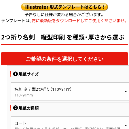
中綴じ冊子
無線綴じ冊子
予告なしに仕様が変わる場合がございます。
季節商品
テンプレートは、
常に最新版をダウンロードしてご使用くださいませ。
封筒／クリアファイル
2つ折り名刺 縦型印刷 を種類・厚さから選ぶ
ご希望の条件を選択してください
❶
用紙サイズ
名刺 タテ型2つ折り（110×91㎜）
110×91mm
❷
用紙の種類
コート
幅広く使用される最もポピュラーな用紙。光沢があり、表面が滑らかです。