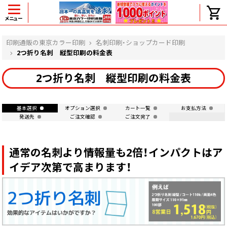
メニュー
ヘルプ
印刷通販の東京カラー印刷
名刺印刷・ショップカード印刷
2つ折り名刺 縦型印刷の料金表
2つ折り名刺 縦型印刷の料金表
よくある質問
入金・決済後、入金情報画面に反映されま
せん。
基本選択
オプション選択
カート一覧
お支払方法
発送先
ご注文確認
ご注文完了
価格表にない部数の注文は可能ですか？
出荷からお届けまでの日数を教えてくださ
い。
通常の名刺より情報量も2倍！インパクトはア
完成時間の目安を電話で確認できますか？
イデア次第で高まります！
任意の部数単位で帯をかけて納品できま
すか？
領収書・納品書を発行は可能ですか？
初回特典の1000ポイントを使用するに
は？
見本と印刷データの比較はしてくれます
か？