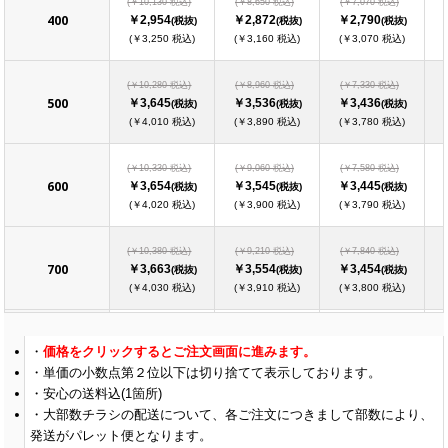
(￥10,130 税込)
(￥8,650 税込)
(￥7,070 税込)
400
￥2,954
￥2,872
￥2,790
(税抜)
(税抜)
(税抜)
(￥3,250 税込)
(￥3,160 税込)
(￥3,070 税込)
(￥10,280 税込)
(￥8,960 税込)
(￥7,330 税込)
500
￥3,645
￥3,536
￥3,436
(税抜)
(税抜)
(税抜)
(￥4,010 税込)
(￥3,890 税込)
(￥3,780 税込)
(￥10,330 税込)
(￥9,060 税込)
(￥7,580 税込)
600
￥3,654
￥3,545
￥3,445
(税抜)
(税抜)
(税抜)
(￥4,020 税込)
(￥3,900 税込)
(￥3,790 税込)
(￥10,380 税込)
(￥9,210 税込)
(￥7,840 税込)
700
￥3,663
￥3,554
￥3,454
(税抜)
(税抜)
(税抜)
(￥4,030 税込)
(￥3,910 税込)
(￥3,800 税込)
(￥10,490 税込)
(￥9,320 税込)
(￥8,140 税込)
価格をクリックするとご注文画面に進みます。
800
￥3,672
￥3,563
￥3,463
(税抜)
(税抜)
(税抜)
単価の小数点第２位以下は切り捨てて表示しております。
(￥4,040 税込)
(￥3,920 税込)
(￥3,810 税込)
安心の送料込(1箇所)
大部数チラシの配送について、各ご注文につきまして部数により、
(￥10,540 税込)
(￥9,470 税込)
(￥8,400 税込)
900
発送がパレット便となります。
￥3,681
￥3,572
￥3,472
(税抜)
(税抜)
(税抜)