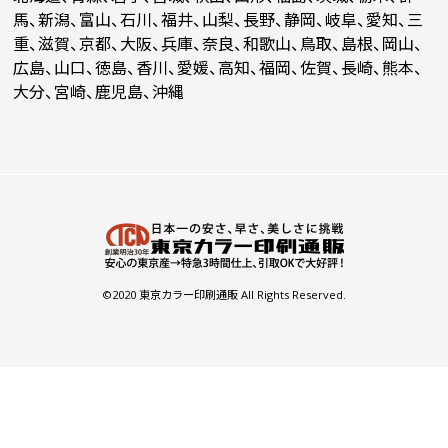
(￥23,520 税込)
(￥22,840 税込)
(￥22,180 税込)
(
馬、新潟、富山、石川、福井、山梨、長野、静岡、岐阜、愛知、三
重、滋賀、京都、大阪、兵庫、奈良、和歌山、鳥取、島根、岡山、
(￥42,670 税込)
(￥38,240 税込)
(
広島、山口、徳島、香川、愛媛、高知、福岡、佐賀、長崎、熊本、
11000
￥22,327
￥21,681
￥
(税抜)
(税抜)
大分、宮崎、鹿児島、沖縄
(￥24,560 税込)
(￥23,850 税込)
(
(￥46,130 税込)
(￥41,810 税込)
(
12000
￥23,890
￥23,200
￥
(税抜)
(税抜)
(￥26,280 税込)
(￥25,520 税込)
(
(￥49,600 税込)
(￥45,320 税込)
(
13000
￥25,445
￥24,709
￥
(税抜)
(税抜)
(￥27,990 税込)
(￥27,180 税込)
(
©2020 東京カラー印刷通販 All Rights Reserved.
(￥53,060 税込)
(￥48,880 税込)
(
14000
￥27,009
￥26,227
￥
(税抜)
(税抜)
(￥29,710 税込)
(￥28,850 税込)
(
(￥56,570 税込)
(￥52,400 税込)
(
15000
￥28,572
￥27,745
￥
(税抜)
(税抜)
(￥31,430 税込)
(￥30,520 税込)
(