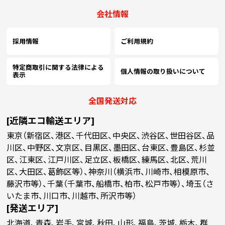
(￥35,590 税込)
(￥31,420 税込)
(￥27,650 税込)
(
7500
￥16,918
￥16,427
￥15,954
￥
(税抜)
(税抜)
(税抜)
会社情報
(￥18,610 税込)
(￥18,070 税込)
(￥17,550 税込)
(
採用情報
ご利用規約
(￥37,320 税込)
(￥33,000 税込)
(￥29,070 税込)
(
8000
￥17,809
￥17,290
￥16,790
￥
(税抜)
(税抜)
(税抜)
(￥19,590 税込)
(￥19,020 税込)
(￥18,470 税込)
(
特定商取引に関する法律による
個人情報の取り扱いについて
表示
(￥39,060 税込)
(￥34,520 税込)
(￥30,500 税込)
(
8500
￥18,700
￥18,163
￥17,636
￥
(税抜)
(税抜)
(税抜)
全国発送対応
(￥20,570 税込)
(￥19,980 税込)
(￥19,400 税込)
(
[近隣エコ輸送エリア]
(￥40,840 税込)
(￥36,100 税込)
(￥31,880 税込)
(
東京（新宿区、港区、千代田区、中央区、渋谷区、世田谷区、品
9000
￥19,600
￥19,027
￥18,481
￥
(税抜)
(税抜)
(税抜)
(￥21,560 税込)
(￥20,930 税込)
(￥20,330 税込)
(
川区、中野区、文京区、目黒区、墨田区、台東区、豊島区、杉並
区、江東区、江戸川区、足立区、板橋区、練馬区、北区、荒川
(￥42,570 税込)
(￥37,630 税込)
(￥33,300 税込)
(
区、大田区、葛飾区等）、神奈川（横浜市、川崎市、相模原市、
9500
￥20,490
￥19,900
￥19,318
￥
(税抜)
(税抜)
(税抜)
藤沢市等）、千葉（千葉市、船橋市、柏市、松戸市等）、埼玉（さ
(￥22,540 税込)
(￥21,890 税込)
(￥21,250 税込)
(
いたま市、川口市、川越市、所沢市等）
[発送エリア]
(￥44,300 税込)
(￥39,210 税込)
(￥34,730 税込)
(
10000
￥21,381
￥20,763
￥20,163
￥
(税抜)
(税抜)
(税抜)
北海道、青森、岩手、宮城、秋田、山形、福島、茨城、栃木、群