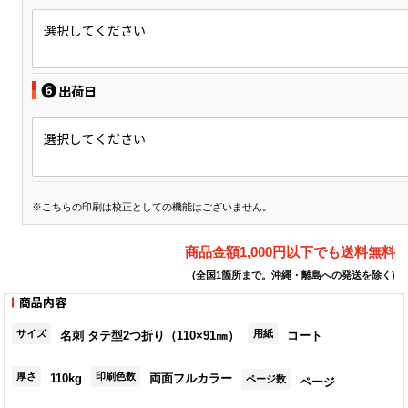
選択してください
❻
出荷日
選択してください
※こちらの印刷は校正としての機能はございません。
商品金額1,000円以下でも送料無料
(全国1箇所まで。沖縄・離島への発送を除く)
商品内容
サイズ
用紙
名刺 タテ型2つ折り（110×91㎜）
コート
厚さ
印刷色数
110kg
両面フルカラー
ページ数
ページ