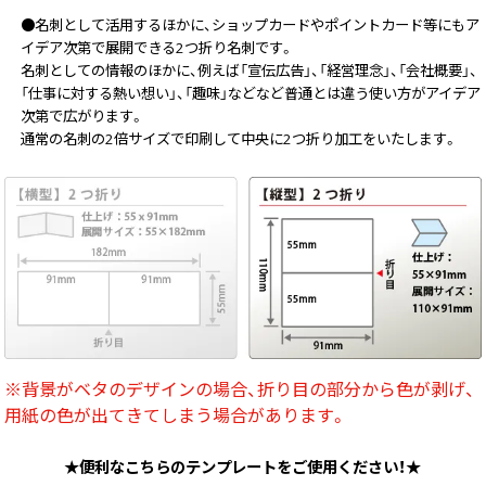
●名刺として活用するほかに、ショップカードやポイントカード等にもア
画面表示操作
イデア次第で展開できる2つ折り名刺です。
名刺としての情報のほかに、例えば「宣伝広告」、「経営理念」、「会社概要」、
ユーザー登録ログイン
「仕事に対する熱い想い」、「趣味」などなど普通とは違う使い方がアイデア
注文
次第で広がります。
通常の名刺の2倍サイズで印刷して中央に2つ折り加工をいたします。
入稿
データ
校正・印刷
お支払い
梱包・包装
発送・配送
変更・キャンセル
※背景がベタのデザインの場合、折り目の部分から色が剥げ、
用紙の色が出てきてしまう場合があります。
商品別のよくある質問
折り加工
★便利なこちらのテンプレートをご使用ください！★