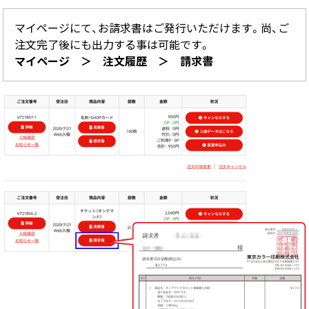
中綴じ冊子
無線綴じ冊子
マイページにて、お請求書はご発行いただけます。尚、ご
注文完了後にも出力する事は可能です。
季節商品
マイページ ＞ 注文履歴 ＞ 請求書
封筒／クリアファイル