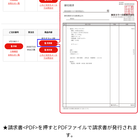
画面表示操作
ユーザー登録ログイン
注文
入稿
データ
校正・印刷
お支払い
梱包・包装
発送・配送
変更・キャンセル
商品別のよくある質問
★請求書<PDF>を押すとPDFファイルで請求書が発行されま
折り加工
す。