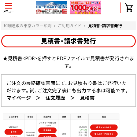
メニュー
ヘルプ
印刷通販の東京カラー印刷
ご利用ガイド
見積書・請求書発行
見積書・請求書発行
よくある質問
★見積書<PDF>を押すとPDFファイルで見積書が発行されま
入金・決済後、入金情報画面に反映されま
す。
せん。
価格表にない部数の注文は可能ですか？
出荷からお届けまでの日数を教えてくださ
ご注文の最終確認画面にて、お見積もり書はご発行いた
い。
だけます。尚、ご注文完了後にも出力する事は可能です。
完成時間の目安を電話で確認できますか？
マイページ ＞ 注文履歴 ＞ 見積書
任意の部数単位で帯をかけて納品できま
すか？
領収書・納品書を発行は可能ですか？
初回特典の1000ポイントを使用するに
は？
見本と印刷データの比較はしてくれます
か？