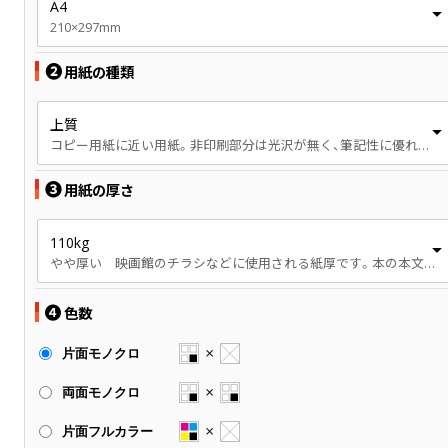
A4
210×297mm
❷
用紙の種類
上質
コピー用紙に近い用紙。非印刷部分は光沢が無く、筆記性に優れています。
❸
用紙の厚さ
110kg
やや厚い 映画館のチラシなどに使用される紙厚です。本の本文、パンフレットなどに使用されます。
❹
色数
片面モノクロ
両面モノクロ
片面フルカラー