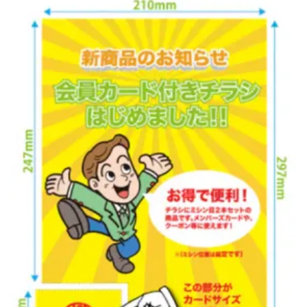
中綴じ冊子
無線綴じ冊子
季節商品
封筒／クリアファイル