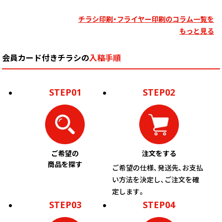
￥32,681
￥28,372
￥26,154
￥
(税抜)
(税抜)
(税抜)
9000
(￥35,950 税込)
(￥31,210 税込)
(￥28,770 税込)
(
チラシ印刷・フライヤー印刷のコラム一覧を
もっと見る
￥34,072
￥29,672
￥27,263
￥
(税抜)
(税抜)
(税抜)
9500
(￥37,480 税込)
(￥32,640 税込)
(￥29,990 税込)
(
会員カード付きチラシの
入稿手順
￥35,454
￥30,918
￥28,327
￥
(税抜)
(税抜)
(税抜)
10000
STEP01
STEP02
(￥39,000 税込)
(￥34,010 税込)
(￥31,160 税込)
(
ご希望の
注文をする
商品を探す
ご希望の仕様、発送先、お支払
い方法を決定し、ご注文を確
定します。
STEP03
STEP04