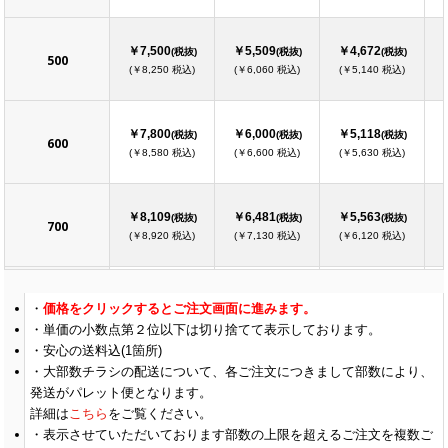
￥7,500
￥5,509
￥4,672
(税抜)
(税抜)
(税抜)
500
(￥8,250 税込)
(￥6,060 税込)
(￥5,140 税込)
￥7,800
￥6,000
￥5,118
(税抜)
(税抜)
(税抜)
600
(￥8,580 税込)
(￥6,600 税込)
(￥5,630 税込)
￥8,109
￥6,481
￥5,563
(税抜)
(税抜)
(税抜)
700
(￥8,920 税込)
(￥7,130 税込)
(￥6,120 税込)
￥8,454
￥6,972
￥5,954
(税抜)
(税抜)
(税抜)
価格をクリックするとご注文画面に進みます。
800
(￥9,300 税込)
(￥7,670 税込)
(￥6,550 税込)
単価の小数点第２位以下は切り捨てて表示しております。
安心の送料込(1箇所)
大部数チラシの配送について、各ご注文につきまして部数により、
￥8,763
￥7,463
￥6,400
(税抜)
(税抜)
(税抜)
900
発送がパレット便となります。
(￥9,640 税込)
(￥8,210 税込)
(￥7,040 税込)
詳細は
こちら
をご覧ください。
表示させていただいております部数の上限を超えるご注文を複数ご