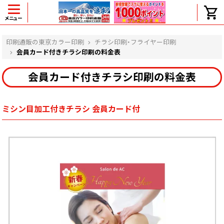
メニュー
ヘルプ
印刷通販の東京カラー印刷
チラシ印刷・フライヤー印刷
会員カード付きチラシ印刷の料金表
会員カード付きチラシ印刷の料金表
よくある質問
入金・決済後、入金情報画面に反映されま
せん。
ミシン目加工付きチラシ 会員カード付
価格表にない部数の注文は可能ですか？
出荷からお届けまでの日数を教えてくださ
い。
完成時間の目安を電話で確認できますか？
任意の部数単位で帯をかけて納品できま
すか？
領収書・納品書を発行は可能ですか？
初回特典の1000ポイントを使用するに
は？
見本と印刷データの比較はしてくれます
か？