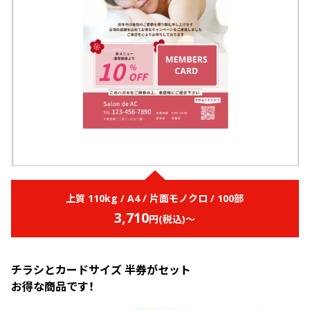
画面表示操作
ユーザー登録ログイン
注文
入稿
データ
校正・印刷
お支払い
梱包・包装
上質 110kg / A4 / 片面モノクロ / 100部
3,710
発送・配送
円(税込)～
変更・キャンセル
商品別のよくある質問
チラシとカードサイズ 半券がセット
お得な商品です！
折り加工