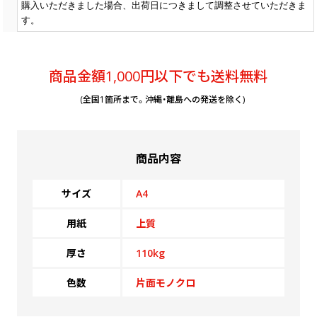
購入いただきました場合、出荷日につきまして調整させていただきま
￥9,072
￥7,954
￥6,845
(税抜)
(税抜)
(税抜)
1000
す。
(￥9,980 税込)
(￥8,750 税込)
(￥7,530 税込)
商品金額1,000円以下でも送料無料
￥10,600
￥9,254
￥8,054
(税抜)
(税抜)
(税抜)
1500
(￥11,660 税込)
(￥10,180 税込)
(￥8,860 税込)
(全国1箇所まで。沖縄・離島への発送を除く)
￥12,127
￥10,554
￥9,254
(税抜)
(税抜)
(税抜)
2000
(￥13,340 税込)
(￥11,610 税込)
(￥10,180 税込)
商品内容
￥13,654
￥11,845
￥10,454
(税抜)
(税抜)
(税抜)
サイズ
A4
2500
(￥15,020 税込)
(￥13,030 税込)
(￥11,500 税込)
(
用紙
上質
￥15,181
￥13,145
￥11,663
￥
(税抜)
(税抜)
(税抜)
厚さ
110kg
3000
(￥16,700 税込)
(￥14,460 税込)
(￥12,830 税込)
(
色数
片面モノクロ
￥16,800
￥14,436
￥13,145
￥
(税抜)
(税抜)
(税抜)
3500