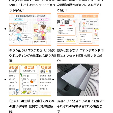
いは？それぞれのメリット・デメリ
な用紙の厚さの違いによる用途を
￥25,781
￥22,036
￥20,736
￥
(税抜)
(税抜)
(税抜)
ットも紹介
ご紹介！
6500
(￥28,360 税込)
(￥24,240 税込)
(￥22,810 税込)
(
￥27,172
￥23,327
￥21,845
￥
(税抜)
(税抜)
(税抜)
7000
(￥29,890 税込)
(￥25,660 税込)
(￥24,030 税込)
(
チラシ配りはコツがある！ビラ配り
意外と知らない！？オンデマンド印
￥28,563
￥24,581
￥22,909
￥
(税抜)
(税抜)
(税抜)
7500
やポスティングの効率的な配り方5
刷とオフセット印刷の違いをご紹
(￥31,420 税込)
(￥27,040 税込)
(￥25,200 税込)
(
選！
介！
￥29,945
￥25,827
￥23,972
￥
(税抜)
(税抜)
(税抜)
8000
(￥32,940 税込)
(￥28,410 税込)
(￥26,370 税込)
(
￥31,336
￥27,127
￥25,090
￥
(税抜)
(税抜)
(税抜)
8500
(￥34,470 税込)
(￥29,840 税込)
(￥27,600 税込)
(
【上質紙・再生紙・普通紙】それぞれ
長辺とじと短辺とじの違いを解説！
の違いや特徴、疑問などを徹底解
それぞれの特徴や使われる場面ま
説！
で