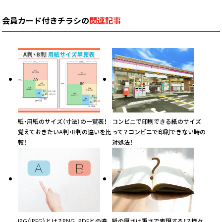
(￥18,480 税込)
(￥15,880 税込)
(￥14,460 税込)
(
会員カード付きチラシの
関連記事
￥18,418
￥15,690
￥14,581
￥
(税抜)
(税抜)
(税抜)
4000
(￥20,260 税込)
(￥17,260 税込)
(￥16,040 税込)
(
￥20,045
￥16,981
￥16,063
￥
(税抜)
(税抜)
(税抜)
4500
(￥22,050 税込)
(￥18,680 税込)
(￥17,670 税込)
(
￥21,663
￥18,236
￥17,500
￥
(税抜)
(税抜)
(税抜)
5000
紙・用紙のサイズ（寸法）の一覧表！
コンビニで印刷できる紙のサイズ
(￥23,830 税込)
(￥20,060 税込)
(￥19,250 税込)
(
覚えておきたいA判・B判の違いを比
って？コンビニで印刷できない時の
較！
対処法！
￥23,054
￥19,481
￥18,563
￥
(税抜)
(税抜)
(税抜)
5500
(￥25,360 税込)
(￥21,430 税込)
(￥20,420 税込)
(
￥24,436
￥20,781
￥19,672
￥
(税抜)
(税抜)
(税抜)
6000
(￥26,880 税込)
(￥22,860 税込)
(￥21,640 税込)
(
JPG（JPEG）とは？PNG、PDFとの違
紙の厚さは重さで表現する！？様々