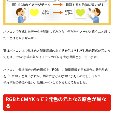
画面表示操作
ユーザー登録ログイン
注文
パソコンで作成したデータを印刷してみたら、何だかイメージと違う…と感じ
入稿
たことはありませんか？
データ
実はパソコン上で見る色と印刷用紙の上で見る色はそれぞれ発色形式が異なっ
校正・印刷
ており、2つの形式の差がイメージのズレを生む原因となっています。
お支払い
パソコンで見る場合の発色形式を「RGB」、印刷用紙で見る場合の発色形式
梱包・包装
を「CMYK」と言いますが、両者にはどんな違いがあるのでしょうか？
発送・配送
それぞれの特徴や違い、活用シーンなどをまとめてみました。
変更・キャンセル
商品別のよくある質問
RGBとCMYKって？発色の元となる原色が異な
る
折り加工