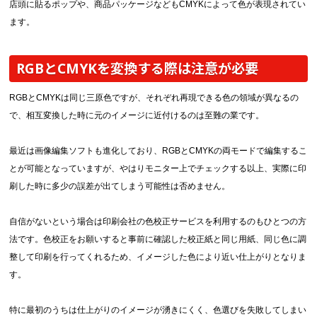
店頭に貼るポップや、商品パッケージなどもCMYKによって色が表現されてい
ます。
RGBとCMYKを変換する際は注意が必要
RGBとCMYKは同じ三原色ですが、それぞれ再現できる色の領域が異なるの
で、相互変換した時に元のイメージに近付けるのは至難の業です。
最近は画像編集ソフトも進化しており、RGBとCMYKの両モードで編集するこ
とが可能となっていますが、やはりモニター上でチェックする以上、実際に印
刷した時に多少の誤差が出てしまう可能性は否めません。
自信がないという場合は印刷会社の色校正サービスを利用するのもひとつの方
法です。色校正をお願いすると事前に確認した校正紙と同じ用紙、同じ色に調
整して印刷を行ってくれるため、イメージした色により近い仕上がりとなりま
す。
特に最初のうちは仕上がりのイメージが湧きにくく、色選びを失敗してしまい