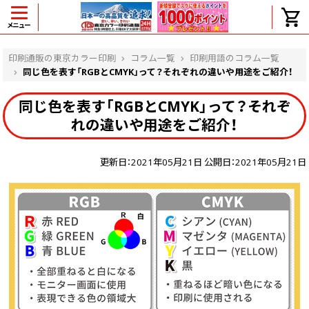
メニュー
ヘルプ
印刷通販の東京カラー印刷
コラム一覧
印刷用語のコラム一覧
同じ色を表す「RGBとCMYK」って？それぞれの違いや用途をご紹介！
同じ色を表す「RGBとCMYK」って？それぞ
よくある質問
れの違いや用途をご紹介！
入金・決済後、入金情報画面に反映されま
せん。
価格表にない部数の注文は可能ですか？
更新日：2021年05月21日 公開日：2021年05月21日
出荷からお届けまでの日数を教えてくださ
い。
完成時間の目安を電話で確認できますか？
任意の部数単位で帯をかけて納品できま
すか？
領収書・納品書を発行は可能ですか？
初回特典の1000ポイントを使用するに
は？
見本と印刷データの比較はしてくれます
か？