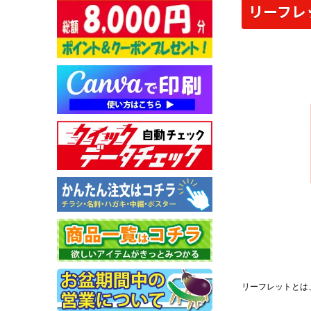
リーフレ
画面表示操作
ユーザー登録ログイン
注文
入稿
データ
校正・印刷
お支払い
梱包・包装
発送・配送
変更・キャンセル
商品別のよくある質問
リーフレットとは
折り加工