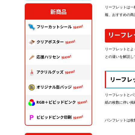
中綴じ冊子
リーフレットは一
無線綴じ冊子
新商品
報、おすすめの商
季節商品
フリーカットシール
封筒／クリアファイル
リーフレ
クリアポスター
リーフレットとよ
応援ハリセン
との違いを解説し
アクリルグッズ
リーフレ
オリジナル缶バッジ
リーフレットとパ
RGB＋ビビッドピンク
紙の枚数に伴い掲
ビビッドピンク印刷
パンフレットは枚