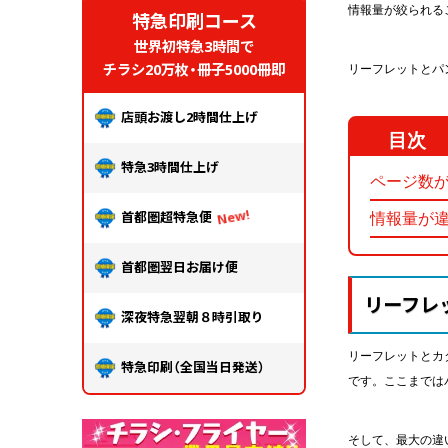
情報量が絞られる
特急印刷コース
世界初特急3時間で
チラシ20万枚・冊子5000冊即
リーフレットとパ
店頭お渡し2時間仕上げ
特急3時間仕上げ
ページ数
首都圏超特急便
情報量が
首都圏翌日お届け便
リーフレ
深夜特急翌朝８時引取り
リーフレットとカ
特急印刷（全国当日発送）
です。ここまでは
そして、最大の違