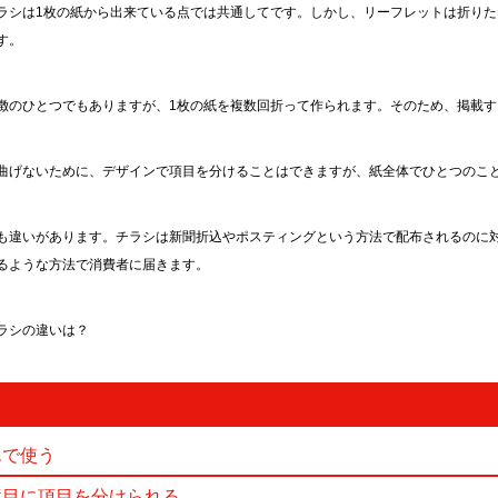
ラシは1枚の紙から出来ている点では共通してです。しかし、リーフレットは折り
す。
徴のひとつでもありますが、1枚の紙を複数回折って作られます。そのため、掲載
曲げないために、デザインで項目を分けることはできますが、紙全体でひとつのこ
も違いがあります。チラシは新聞折込やポスティングという方法で配布されるのに
るような方法で消費者に届きます。
ラシの違いは？
んで使う
境目に項目を分けられる