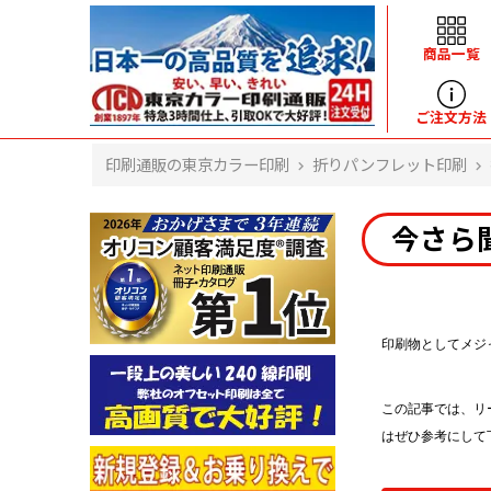
商品一覧
ヘルプ
ご注文方法
印刷通販の東京カラー印刷
折りパンフレット印刷
よくある質問
入金・決済後、入金情報画面に反映されま
今さら
せん。
価格表にない部数の注文は可能ですか？
出荷からお届けまでの日数を教えてくださ
い。
完成時間の目安を電話で確認できますか？
印刷物としてメジ
任意の部数単位で帯をかけて納品できま
すか？
領収書・納品書を発行は可能ですか？
この記事では、リ
初回特典の1000ポイントを使用するに
はぜひ参考にして
は？
見本と印刷データの比較はしてくれます
か？