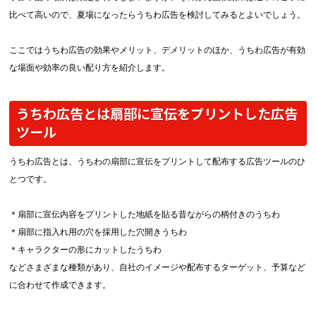
中綴じ冊子
比べて高いので、夏場になったらうちわ広告を検討してみるとよいでしょう。
無線綴じ冊子
季節商品
ここではうちわ広告の効果やメリット、デメリットのほか、うちわ広告が有効
封筒／クリアファイル
な場面や効率の良い配り方を紹介します。
うちわ広告とは扇部に宣伝をプリントした広告
ツール
うちわ広告とは、うちわの扇部に宣伝をプリントして配布する広告ツールのひ
とつです。
＊扇部に宣伝内容をプリントした地紙を貼る昔ながらの柄付きのうちわ
＊扇部に指入れ用の穴を採用した穴開きうちわ
＊キャラクターの形にカットしたうちわ
などさまざまな種類があり、自社のイメージや配布するターゲット、予算など
に合わせて作成できます。