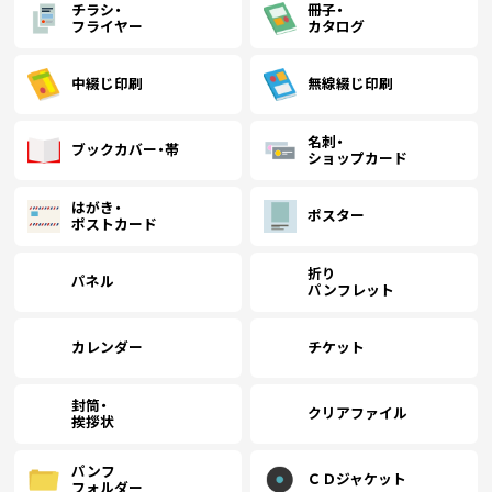
チラシ・
冊子・
フライヤー
カタログ
中綴じ印刷
無線綴じ印刷
名刺・
ブックカバー・帯
ショップカード
はがき・
ポスター
ポストカード
折り
パネル
パンフレット
カレンダー
チケット
封筒・
クリアファイル
挨拶状
パンフ
ＣＤジャケット
フォルダー