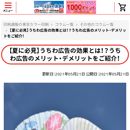
メニュー
ヘルプ
印刷通販の東京カラー印刷
コラム一覧
その他のコラム一覧
【夏に必見】うちわ広告の効果とは！？うちわ広告のメリット・デメリッ
トをご紹介！
よくある質問
【夏に必見】うちわ広告の効果とは！？うち
わ広告のメリット・デメリットをご紹介！
入金・決済後、入金情報画面に反映されま
せん。
価格表にない部数の注文は可能ですか？
更新日：2021年05月21日 公開日：2021年05月21日
出荷からお届けまでの日数を教えてくださ
い。
完成時間の目安を電話で確認できますか？
任意の部数単位で帯をかけて納品できま
すか？
領収書・納品書を発行は可能ですか？
初回特典の1000ポイントを使用するに
は？
見本と印刷データの比較はしてくれます
か？