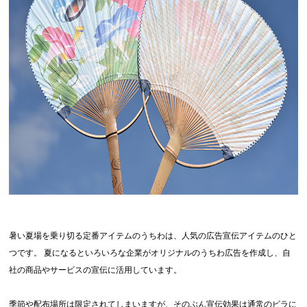
画面表示操作
ユーザー登録ログイン
注文
入稿
データ
校正・印刷
お支払い
梱包・包装
発送・配送
変更・キャンセル
暑い夏場を乗り切る定番アイテムのうちわは、人気の広告宣伝アイテムのひと
つです。 夏になるといろいろな企業がオリジナルのうちわ広告を作成し、自
商品別のよくある質問
社の商品やサービスの宣伝に活用しています。
折り加工
季節や配布場所は限定されてしまいますが、そのぶん宣伝効果は通常のビラに