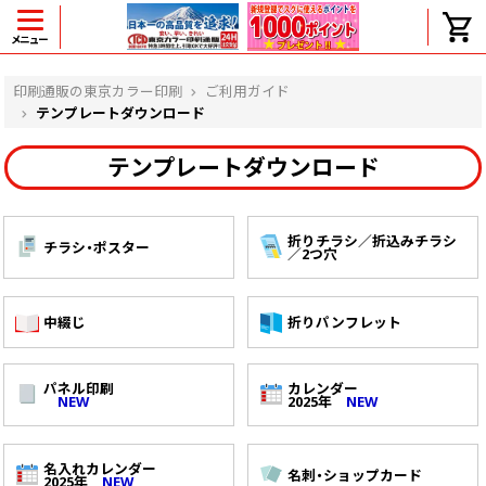
メニュー
ヘルプ
印刷通販の東京カラー印刷
ご利用ガイド
テンプレートダウンロード
テンプレートダウンロード
よくある質問
入金・決済後、入金情報画面に反映されま
せん。
折りチラシ／折込みチラシ
チラシ・ポスター
／2つ穴
価格表にない部数の注文は可能ですか？
出荷からお届けまでの日数を教えてくださ
い。
中綴じ
折りパンフレット
完成時間の目安を電話で確認できますか？
任意の部数単位で帯をかけて納品できま
すか？
パネル印刷
カレンダー
領収書・納品書を発行は可能ですか？
NEW
2025年
NEW
初回特典の1000ポイントを使用するに
は？
見本と印刷データの比較はしてくれます
名入れカレンダー
名刺・ショップカード
2025年
NEW
か？