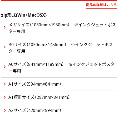
中綴じ冊子
商品の詳細はこちら
無線綴じ冊子
zip形式(Win・MacOSX)
季節商品
メガサイズ（1030mm×1950mm） ※インクジェットポス
封筒／クリアファイル
ター専用
B0サイズ（1030mm×1456mm） ※インクジェットポス
ター専用
A0サイズ（841mm×1189mm） ※インクジェットポスタ
ー専用
A1サイズ（594mm×841mm）
A1短冊サイズ（297mm×841mm）
A2サイズ（420mm×594mm）