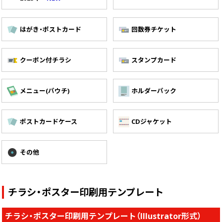
画面表示操作
はがき・ポストカード
回数券チケット
ユーザー登録ログイン
注文
クーポン付チラシ
スタンプカード
入稿
データ
メニュー(パウチ)
ホルダーパック
校正・印刷
お支払い
ポストカードケース
CDジャケット
梱包・包装
その他
発送・配送
変更・キャンセル
チラシ・ポスター印刷用テンプレート
商品別のよくある質問
折り加工
チラシ・ポスター印刷用テンプレート（Illustrator形式）