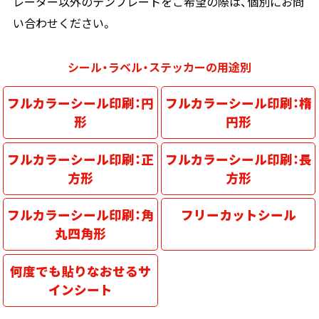
レーター以外のテンプレートをご希望の際は、個別にお問
い合わせください。
画面表示操作
ユーザー登録ログイン
シール・ラベル・ステッカーの用途別
注文
入稿
フルカラーシール印刷：円
フルカラーシール印刷：楕
形
円形
データ
校正・印刷
フルカラーシール印刷：正
フルカラーシール印刷：長
お支払い
方形
方形
梱包・包装
フルカラーシール印刷：角
フリーカットシール
発送・配送
丸四角形
変更・キャンセル
何度でも貼りなおせるサ
商品別のよくある質問
インシート
折り加工