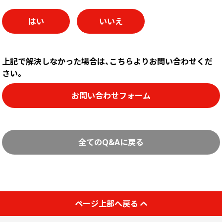
画面表示操作
はい
いいえ
ユーザー登録ログイン
注文
上記で解決しなかった場合は、こちらよりお問い合わせくだ
入稿
さい。
データ
お問い合わせフォーム
校正・印刷
お支払い
梱包・包装
全てのQ&Aに戻る
発送・配送
変更・キャンセル
商品別のよくある質問
ページ上部へ戻る
折り加工