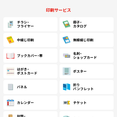
中綴じ冊子
無線綴じ冊子
印刷サービス
季節商品
チラシ・
冊子・
封筒／クリアファイル
フライヤー
カタログ
中綴じ印刷
無線綴じ印刷
名刺・
ブックカバー・帯
ショップカード
はがき・
ポスター
ポストカード
折り
パネル
パンフレット
カレンダー
チケット
封筒・