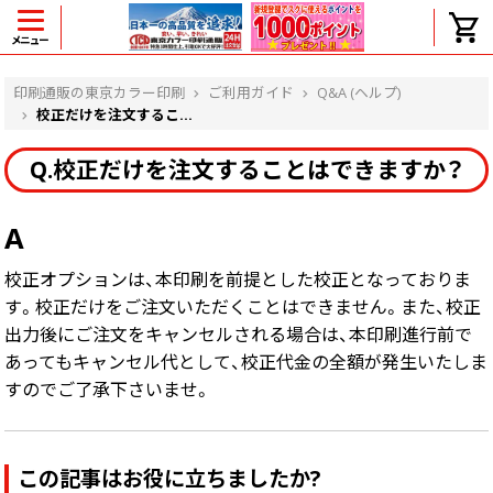
メニュー
ヘルプ
印刷通販の東京カラー印刷
ご利用ガイド
Q&A (ヘルプ)
校正だけを注文するこ...
Q.校正だけを注文することはできますか？
よくある質問
入金・決済後、入金情報画面に反映されま
A
せん。
価格表にない部数の注文は可能ですか？
校正オプションは、本印刷を前提とした校正となっておりま
出荷からお届けまでの日数を教えてくださ
す。校正だけをご注文いただくことはできません。また、校正
い。
完成時間の目安を電話で確認できますか？
出力後にご注文をキャンセルされる場合は、本印刷進行前で
あってもキャンセル代として、校正代金の全額が発生いたしま
任意の部数単位で帯をかけて納品できま
すか？
すのでご了承下さいませ。
領収書・納品書を発行は可能ですか？
初回特典の1000ポイントを使用するに
は？
この記事はお役に立ちましたか?
見本と印刷データの比較はしてくれます
か？