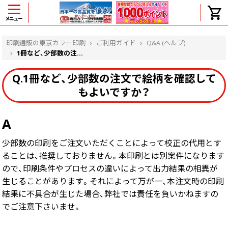
メニュー
ヘルプ
印刷通販の東京カラー印刷
ご利用ガイド
Q&A (ヘルプ)
1冊など、少部数の注...
Q.1冊など、少部数の注文で絵柄を確認して
よくある質問
もよいですか？
入金・決済後、入金情報画面に反映されま
せん。
価格表にない部数の注文は可能ですか？
A
出荷からお届けまでの日数を教えてくださ
少部数の印刷をご注文いただくことによって校正の代用とす
い。
完成時間の目安を電話で確認できますか？
ることは、推奨しておりません。本印刷とは別案件になります
任意の部数単位で帯をかけて納品できま
ので、印刷条件やプロセスの違いによって出力結果の相異が
すか？
生じることがあります。それによって万が一、本注文時の印刷
領収書・納品書を発行は可能ですか？
結果に不具合が生じた場合、弊社では責任を負いかねますの
初回特典の1000ポイントを使用するに
でご注意下さいませ。
は？
見本と印刷データの比較はしてくれます
か？