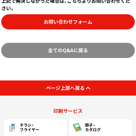
上記で解決しなかった場合は、こちらよりお問い合わせくだ
中綴じ冊子
さい。
無線綴じ冊子
季節商品
お問い合わせフォーム
封筒／クリアファイル
全てのQ&Aに戻る
ページ上部へ戻る
印刷サービス
チラシ・
冊子・
フライヤー
カタログ