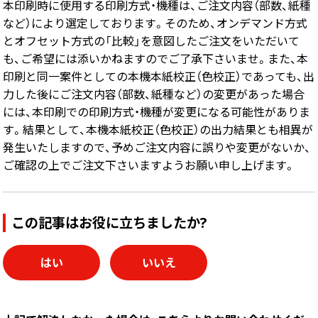
本印刷時に使用する印刷方式・機種は、ご注文内容（部数、紙種
など）により選定しております。そのため、オンデマンド方式
画面表示操作
とオフセット方式の「比較」を意図したご注文をいただいて
ユーザー登録ログイン
も、ご希望には添いかねますのでご了承下さいませ。また、本
注文
印刷と同一案件としての本機本紙校正（色校正）であっても、出
力した後にご注文内容（部数、紙種など）の変更があった場合
入稿
には、本印刷での印刷方式・機種が変更になる可能性がありま
データ
す。結果として、本機本紙校正（色校正）の出力結果とも相異が
発生いたしますので、予めご注文内容に誤りや変更がないか、
校正・印刷
ご確認の上でご注文下さいますようお願い申し上げます。
お支払い
梱包・包装
この記事はお役に立ちましたか?
発送・配送
変更・キャンセル
はい
いいえ
商品別のよくある質問
折り加工