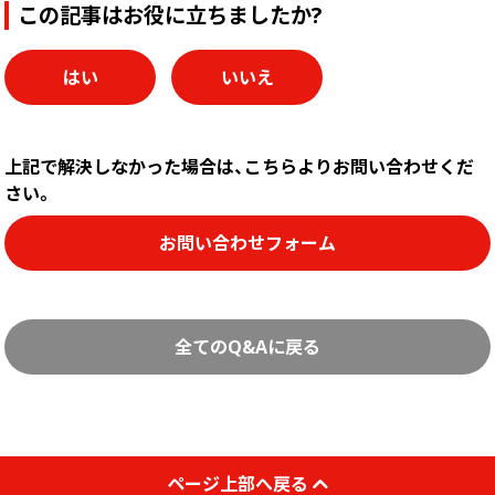
この記事はお役に立ちましたか?
画面表示操作
はい
いいえ
ユーザー登録ログイン
注文
入稿
上記で解決しなかった場合は、こちらよりお問い合わせくだ
さい。
データ
校正・印刷
お問い合わせフォーム
お支払い
梱包・包装
発送・配送
全てのQ&Aに戻る
変更・キャンセル
商品別のよくある質問
折り加工
ページ上部へ戻る