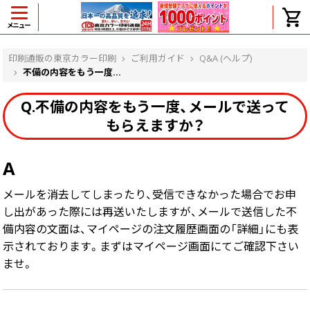
メニュー
ヘルプ
印刷通販の東京カラー印刷
ご利用ガイド
Q&A (ヘルプ)
不備の内容をもう一度...
Q.不備の内容をもう一度、メールで送って
よくある質問
もらえますか？
入金・決済後、入金情報画面に反映されま
せん。
価格表にない部数の注文は可能ですか？
A
出荷からお届けまでの日数を教えてくださ
メールを消去してしまったり、受信できなかった場合でお申
い。
完成時間の目安を電話で確認できますか？
し出があった際には再送いたしますが、メールで送信した不
任意の部数単位で帯をかけて納品できま
備内容の文面は、マイページの注文履歴画面の「詳細」にも表
すか？
示されております。まずはマイページ画面にてご確認下さい
領収書・納品書を発行は可能ですか？
ませ。
初回特典の1000ポイントを使用するに
は？
見本と印刷データの比較はしてくれます
か？