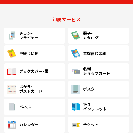
中綴じ冊子
無線綴じ冊子
印刷サービス
季節商品
封筒／クリアファイル
チラシ・
冊子・
フライヤー
カタログ
中綴じ印刷
無線綴じ印刷
名刺・
ブックカバー・帯
ショップカード
はがき・
ポスター
ポストカード
折り
パネル
パンフレット
カレンダー
チケット