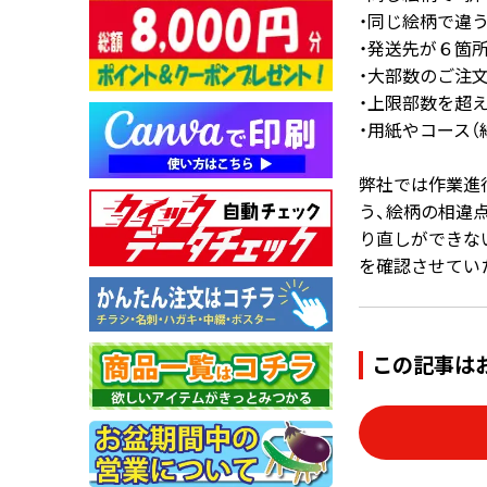
・同じ絵柄で違う
画面表示操作
・発送先が６箇
・大部数のご注文で
ユーザー登録ログイン
・上限部数を超えての
注文
・用紙やコース
入稿
弊社では作業進
データ
う、絵柄の相違
校正・印刷
り直しができな
お支払い
を確認させてい
梱包・包装
発送・配送
この記事は
変更・キャンセル
商品別のよくある質問
折り加工