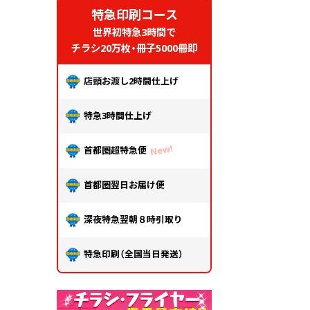
特急印刷コース
世界初特急3時間で
チラシ20万枚・冊子5000冊即
店頭お渡し2時間仕上げ
特急3時間仕上げ
首都圏超特急便
首都圏翌日お届け便
深夜特急翌朝８時引取り
特急印刷（全国当日発送）