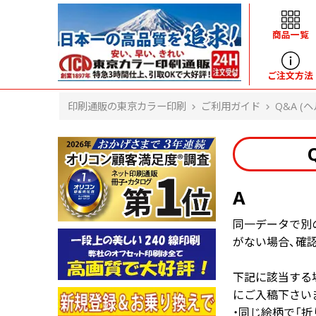
商品一覧
ヘルプ
ご注文方法
印刷通販の東京カラー印刷
ご利用ガイド
Q&A (ヘ
よくある質問
入金・決済後、入金情報画面に反映されま
せん。
価格表にない部数の注文は可能ですか？
出荷からお届けまでの日数を教えてくださ
A
い。
完成時間の目安を電話で確認できますか？
同一データで別
任意の部数単位で帯をかけて納品できま
がない場合、確
すか？
領収書・納品書を発行は可能ですか？
下記に該当する
初回特典の1000ポイントを使用するに
は？
にご入稿下さい
見本と印刷データの比較はしてくれます
・同じ絵柄で「
か？