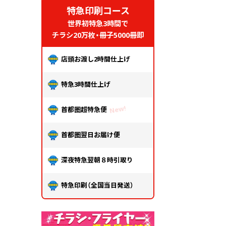
特急印刷コース
世界初特急3時間で
チラシ20万枚・冊子5000冊即
店頭お渡し2時間仕上げ
特急3時間仕上げ
首都圏超特急便
首都圏翌日お届け便
深夜特急翌朝８時引取り
特急印刷（全国当日発送）