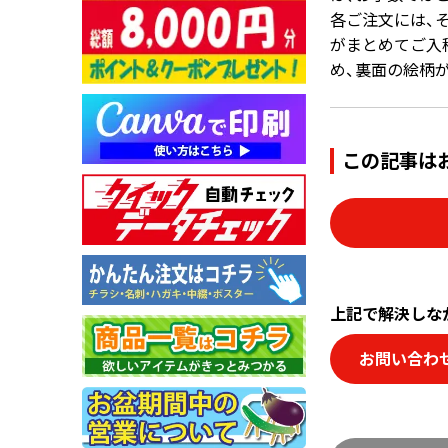
各ご注文には、
画面表示操作
がまとめてご入
め、裏面の絵柄
ユーザー登録ログイン
注文
入稿
この記事は
データ
校正・印刷
お支払い
梱包・包装
発送・配送
上記で解決しな
変更・キャンセル
お問い合わ
商品別のよくある質問
折り加工