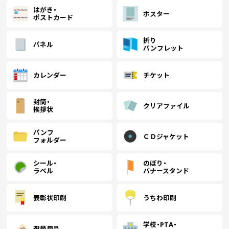
はがき・
ポスター
ポストカード
折り
パネル
パンフレット
カレンダー
チケット
封筒・
クリアファイル
挨拶状
パンフ
ＣＤジャケット
フォルダー
シール・
のぼり・
ラベル
バナースタンド
表彰状印刷
うちわ印刷
学校・PTA・
選挙用品