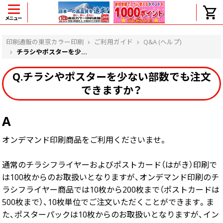
メニュー
ヘルプ
印刷通販の東京カラー印刷
ご利用ガイド
Q&A (ヘルプ)
チラシやポスターを少...
Q.チラシやポスターを少ない部数でも注文
よくある質問
できますか？
入金・決済後、入金情報画面に反映されま
せん。
価格表にない部数の注文は可能ですか？
A
出荷からお届けまでの日数を教えてくださ
オンデマンド印刷商品をご利用くださいませ。
い。
完成時間の目安を電話で確認できますか？
任意の部数単位で帯をかけて納品できま
通常のチラシフライヤーおよびポストカード（はがき）印刷で
すか？
は100枚からのお取扱いとなりますが、オンデマンド印刷のチ
領収書・納品書を発行は可能ですか？
ラシフライヤー商品では10枚から200枚まで（ポストカードは
初回特典の1000ポイントを使用するに
500枚まで）、10枚単位でご注文いただくことができます。ま
は？
た、ポスターパックは10枚からのお取扱いとなりますが、イン
見本と印刷データの比較はしてくれます
か？