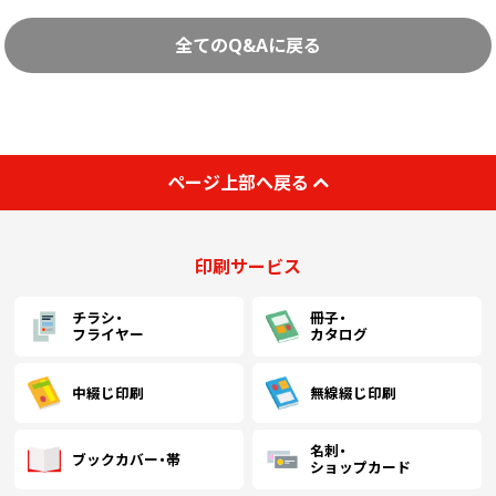
中綴じ冊子
無線綴じ冊子
全てのQ&Aに戻る
季節商品
封筒／クリアファイル
ページ上部へ戻る
印刷サービス
チラシ・
冊子・
フライヤー
カタログ
中綴じ印刷
無線綴じ印刷
名刺・
ブックカバー・帯
ショップカード