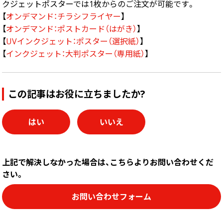
クジェットポスターでは1枚からのご注文が可能です。
【
オンデマンド：チラシフライヤー
】
画面表示操作
【
オンデマンド：ポストカード（はがき）
】
ユーザー登録ログイン
【
UVインクジェット：ポスター（選択紙）
】
注文
【
インクジェット：大判ポスター（専用紙）
】
入稿
データ
この記事はお役に立ちましたか?
校正・印刷
お支払い
はい
いいえ
梱包・包装
発送・配送
上記で解決しなかった場合は、こちらよりお問い合わせくだ
変更・キャンセル
さい。
商品別のよくある質問
お問い合わせフォーム
折り加工