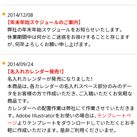
中綴じ冊子
無線綴じ冊子
2014/12/08
季節商品
【年末年始スケジュールのご案内】
封筒／クリアファイル
弊社の年末年始スケジュールをお知らせいたします。
休業期間中は何かとご迷惑をお掛けすることと存じます
が、何卒よろしくお願い申し上げます。
2014/09/24
【名入れカレンダー発売！】
名入れカレンダーが発売になりました！
本商品は、各カレンダーの名入れスペース部分のみのデー
タをお客様の方で作成いただき、ご入稿いただくお気軽な
商品です。
カレンダーへの配置作業は弊社にて作業させていただきま
す。Adobe Illustratorをお使いの場合は、
テンプレートペ
ージ
よりテンプレートをダウンロードしていただくとお手
軽に作成いただけます。是非ご利用くださいませ。