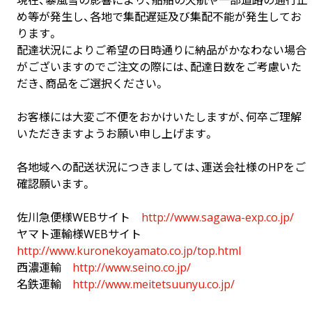
現在、暴風雪の影響により、船舶の欠航や一部道路の通行止
め等が発生し、各地で集配遅延及び集配不能が発生してお
画面表示操作
ります。
配達状況によりご希望の日時通りに納品がかなわない場合
ユーザー登録ログイン
がございますのでご注文の際には、配達日数をご考慮いた
注文
だき、商品をご選択ください。
入稿
お客様には大変ご不便をおかけいたしますが、何卒ご理解
データ
いただきますようお願い申し上げます。
校正・印刷
各地域への配送状況につきましては、運送会社様のHPをご
お支払い
確認願います。
梱包・包装
佐川急便様WEBサイト
http://www.sagawa-exp.co.jp/
発送・配送
ヤマト運輸様WEBサイト
変更・キャンセル
http://www.kuronekoyamato.co.jp/top.html
西濃運輸
http://www.seino.co.jp/
商品別のよくある質問
名鉄運輸
http://www.meitetsuunyu.co.jp/
折り加工