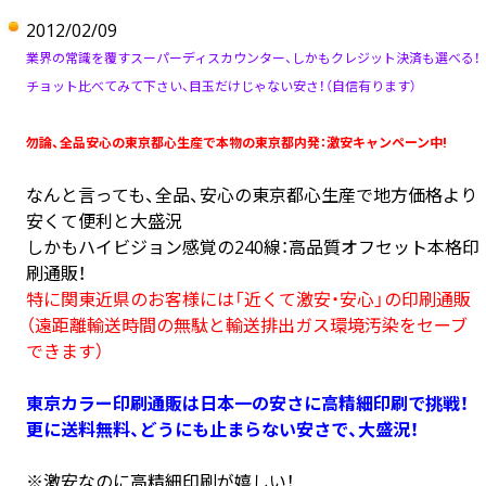
2012/02/09
業界の常識を覆すスーパーディスカウンター、しかもクレジット決済も選べる！
チョット比べてみて下さい、目玉だけじゃない安さ！（自信有ります）
勿論、全品安心の東京都心生産で本物の東京都内発：激安キャンペーン中!
なんと言っても、全品、安心の東京都心生産で地方価格より
安くて便利と大盛況
しかもハイビジョン感覚の240線：高品質オフセット本格印
刷通販！
特に関東近県のお客様には「近くて激安・安心」の印刷通販
（遠距離輸送時間の無駄と輸送排出ガス環境汚染をセーブ
できます）
東京カラー印刷通販は日本一の安さに高精細印刷で挑戦！
更に送料無料、どうにも止まらない安さで、大盛況！
※激安なのに高精細印刷が嬉しい！