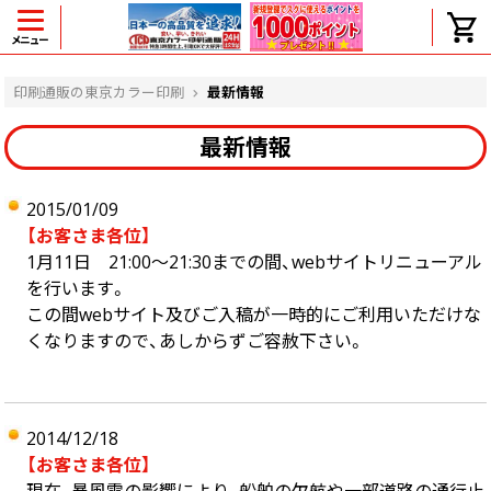
メニュー
ヘルプ
印刷通販の東京カラー印刷
最新情報
最新情報
よくある質問
2015/01/09
入金・決済後、入金情報画面に反映されま
【お客さま各位】
せん。
価格表にない部数の注文は可能ですか？
1月11日 21:00～21:30までの間、webサイトリニューアル
を行います。
出荷からお届けまでの日数を教えてくださ
い。
この間webサイト及びご入稿が一時的にご利用いただけな
完成時間の目安を電話で確認できますか？
くなりますので、あしからずご容赦下さい。
任意の部数単位で帯をかけて納品できま
すか？
領収書・納品書を発行は可能ですか？
初回特典の1000ポイントを使用するに
2014/12/18
は？
【お客さま各位】
見本と印刷データの比較はしてくれます
か？