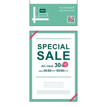
中綴じ冊子
無線綴じ冊子
季節商品
封筒／クリアファイル