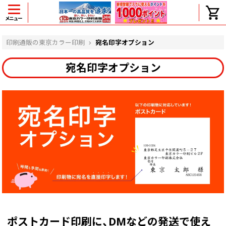
メニュー
ヘルプ
印刷通販の東京カラー印刷
宛名印字オプション
宛名印字オプション
よくある質問
入金・決済後、入金情報画面に反映されま
せん。
価格表にない部数の注文は可能ですか？
出荷からお届けまでの日数を教えてくださ
い。
完成時間の目安を電話で確認できますか？
任意の部数単位で帯をかけて納品できま
すか？
領収書・納品書を発行は可能ですか？
初回特典の1000ポイントを使用するに
は？
見本と印刷データの比較はしてくれます
ポストカード印刷に、DMなどの発送で使え
か？