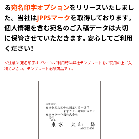
る
宛名印字オプション
をリリースいたしまし
画面表示操作
た。
当社は
JPPSマーク
を取得しております。
ユーザー登録ログイン
個人情報を含む宛名のご入稿データは大切
注文
に保管させていただきます。安心してご利用
入稿
ください！
データ
＜注意＞ 宛名印字オプションご利用時は弊社テンプレートをご使用の上ご入
校正・印刷
稿ください。
テンプレート必須商品です。
お支払い
梱包・包装
発送・配送
変更・キャンセル
商品別のよくある質問
折り加工