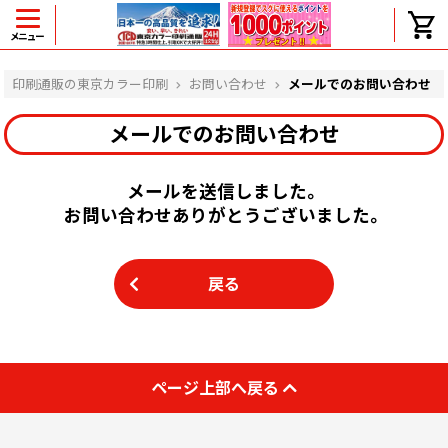
メニュー
ヘルプ
印刷通販の東京カラー印刷
お問い合わせ
メールでのお問い合わせ
メールでのお問い合わせ
よくある質問
メールを送信しました。
入金・決済後、入金情報画面に反映されま
お問い合わせありがとうございました。
せん。
価格表にない部数の注文は可能ですか？
出荷からお届けまでの日数を教えてくださ
い。
戻る
完成時間の目安を電話で確認できますか？
任意の部数単位で帯をかけて納品できま
すか？
領収書・納品書を発行は可能ですか？
ページ上部へ戻る
初回特典の1000ポイントを使用するに
は？
見本と印刷データの比較はしてくれます
か？