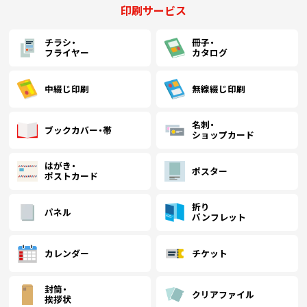
印刷サービス
画面表示操作
チラシ・
冊子・
ユーザー登録ログイン
フライヤー
カタログ
注文
中綴じ印刷
無線綴じ印刷
入稿
データ
名刺・
ブックカバー・帯
ショップカード
校正・印刷
お支払い
はがき・
ポスター
ポストカード
梱包・包装
折り
パネル
発送・配送
パンフレット
変更・キャンセル
カレンダー
チケット
商品別のよくある質問
封筒・
折り加工
クリアファイル
挨拶状