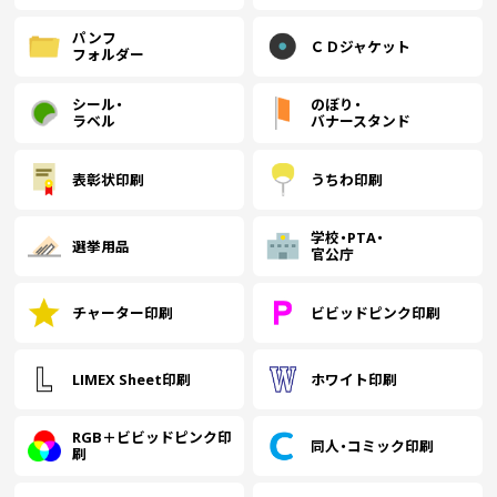
中綴じ冊子
パンフ
無線綴じ冊子
ＣＤジャケット
フォルダー
季節商品
封筒／クリアファイル
シール・
のぼり・
ラベル
バナースタンド
表彰状印刷
うちわ印刷
学校・PTA・
選挙用品
官公庁
チャーター印刷
ビビッドピンク印刷
LIMEX Sheet印刷
ホワイト印刷
RGB＋ビビッドピンク印
同人・コミック印刷
刷