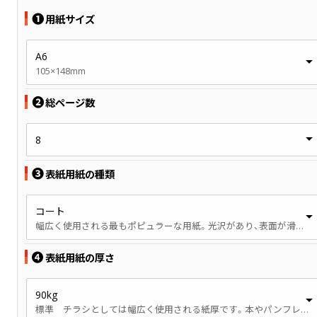
❶
用紙サイズ
A6
105×148mm
❷
総ページ数
8
❸
表紙用紙の種類
コート
幅広く使用される最もポピュラーな用紙。光沢があり、表面が滑らかです。
❹
表紙用紙の厚さ
90kg
標準 チラシとしては幅広く使用される紙厚です。本やパンフレットでは、やや薄手の印象です。