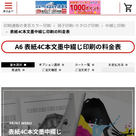
メニュー
ヘルプ
印刷通販の東京カラー印刷
冊子印刷・カタログ印刷
中綴じ印刷
表紙4C本文墨中綴じ印刷の料金表
A6 表紙4C本文墨中綴じ印刷の料金表
よくある質問
入金・決済後、入金情報画面に反映されま
せん。
基本選択
オプション選択
カート一覧
お支払方法
発送先
ご注文確認
ご注文完了
価格表にない部数の注文は可能ですか？
出荷からお届けまでの日数を教えてくださ
い。
完成時間の目安を電話で確認できますか？
任意の部数単位で帯をかけて納品できま
すか？
領収書・納品書を発行は可能ですか？
初回特典の1000ポイントを使用するに
PRINT MENU
は？
表紙4C本文墨中綴じ
見本と印刷データの比較はしてくれます
か？