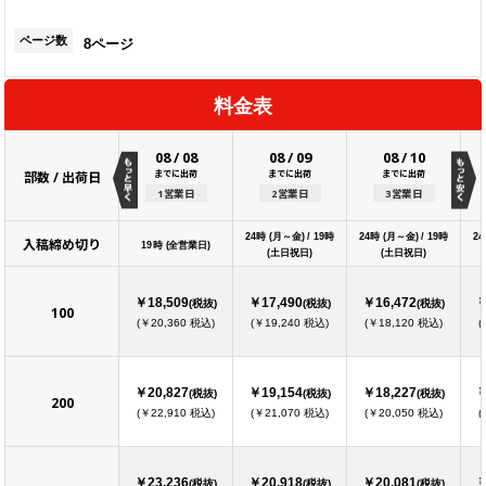
ページ数
8ページ
料金表
08
/
08
08
/
09
08
/
10
までに出荷
までに出荷
までに出荷
部数 / 出荷日
1営業日
2営業日
3営業日
24時 (月～金) / 19時
24時 (月～金) / 19時
24
入稿締め切り
19時 (全営業日)
(土日祝日)
(土日祝日)
￥18,509
￥17,490
￥16,472
￥
(税抜)
(税抜)
(税抜)
100
(￥20,360 税込)
(￥19,240 税込)
(￥18,120 税込)
(
￥20,827
￥19,154
￥18,227
￥
(税抜)
(税抜)
(税抜)
200
(￥22,910 税込)
(￥21,070 税込)
(￥20,050 税込)
(
￥23,236
￥20,918
￥20,081
￥
(税抜)
(税抜)
(税抜)