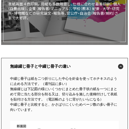
表紙両面４色印刷。用紙も多数用意し、仕様に合わせ最善印刷。個人
（自費出版）、企業（報告書/マニュアル）、学校（教本） 紀要 - 大学・研究
画面表示操作
所・博物館などの研究論文・報告等、官公庁・自治会（報告書/規約）さ
まで大好評。
ユーザー登録ログイン
注文
入稿
データ
校正・印刷
無線綴じ冊子と中綴じ冊子の違い
お支払い
中綴じ冊子は紙を二つ折りにした中心を針金を使ってホチキスのよう
梱包・包装
に止める方法です。（週刊誌に多い）
発送・配送
無線綴じは下記図の様にいくつかにまとめた冊子状の紙を一つにまと
めて背に当たる部分を削る又は、切り込みを施した後糊付けして表紙
変更・キャンセル
を貼付ける方法です。（電話帳のように背がたいらになる）
中綴じ冊子と比較すると、かさばりにくいためページ数の多い冊子に
向いています。
商品別のよくある質問
折り加工