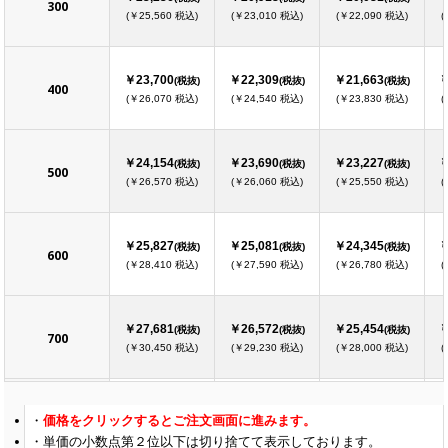
300
(￥25,560 税込)
(￥23,010 税込)
(￥22,090 税込)
(
￥23,700
￥22,309
￥21,663
￥
(税抜)
(税抜)
(税抜)
400
(￥26,070 税込)
(￥24,540 税込)
(￥23,830 税込)
(
￥24,154
￥23,690
￥23,227
￥
(税抜)
(税抜)
(税抜)
500
(￥26,570 税込)
(￥26,060 税込)
(￥25,550 税込)
(
￥25,827
￥25,081
￥24,345
￥
(税抜)
(税抜)
(税抜)
600
(￥28,410 税込)
(￥27,590 税込)
(￥26,780 税込)
(
￥27,681
￥26,572
￥25,454
￥
(税抜)
(税抜)
(税抜)
700
(￥30,450 税込)
(￥29,230 税込)
(￥28,000 税込)
(
￥29,536
￥28,236
￥26,663
￥
(税抜)
(税抜)
(税抜)
価格をクリックするとご注文画面に進みます。
800
(￥32,490 税込)
(￥31,060 税込)
(￥29,330 税込)
(
単価の小数点第２位以下は切り捨てて表示しております。