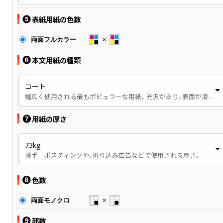
❺
表紙用紙の色数
両面フルカラー
❻
本文用紙の種類
コート
幅広く使用される最もポピュラーな用紙。光沢があり、表面が滑らかです。
❼
用紙の厚さ
73kg
薄手 ポスティングや、折り込み広告などで使用される厚さ。
❽
色数
両面モノクロ
❾
部数