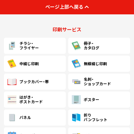
￥40,545
￥
(税抜)
ページ上部へ戻る
3000
(￥44,600 税込)
(
印刷サービス
￥44,809
￥
(税抜)
3500
(￥49,290 税込)
(
チラシ・
冊子・
フライヤー
カタログ
￥48,881
￥
(税抜)
4000
(￥53,770 税込)
(
中綴じ印刷
無線綴じ印刷
名刺・
￥52,854
￥
(税抜)
4500
ブックカバー・帯
ショップカード
(￥58,140 税込)
(
はがき・
ポスター
ポストカード
￥57,027
￥
(税抜)
5000
(￥62,730 税込)
(
折り
パネル
パンフレット
￥
5500
(