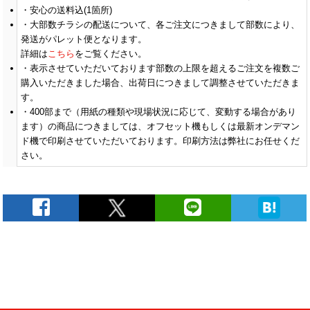
安心の送料込(1箇所)
大部数チラシの配送について、各ご注文につきまして部数により、
￥31,290
￥29,618
￥27,672
￥
(税抜)
(税抜)
(税抜)
900
発送がパレット便となります。
(￥34,420 税込)
(￥32,580 税込)
(￥30,440 税込)
(
詳細は
こちら
をご覧ください。
表示させていただいております部数の上限を超えるご注文を複数ご
購入いただきました場合、出荷日につきまして調整させていただきま
￥33,045
￥31,100
￥28,790
￥
(税抜)
(税抜)
(税抜)
1000
す。
(￥36,350 税込)
(￥34,210 税込)
(￥31,670 税込)
(
400
部まで（用紙の種類や現場状況に応じて、変動する場合があり
ます）の商品につきましては、オフセット機もしくは最新オンデマン
ド機で印刷させていただいております。印刷方法は弊社にお任せくだ
￥35,263
￥33,690
￥31,745
￥
(税抜)
(税抜)
(税抜)
1500
さい。
(￥38,790 税込)
(￥37,060 税込)
(￥34,920 税込)
(
￥37,490
￥36,290
￥34,718
￥
(税抜)
(税抜)
(税抜)
2000
(￥41,240 税込)
(￥39,920 税込)
(￥38,190 税込)
(
￥37,672
￥
(税抜)
2500
(￥41,440 税込)
(