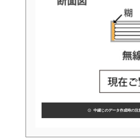
中綴じ冊子
無線綴じ冊子
季節商品
封筒／クリアファイル
中綴じのデータ作成時の注