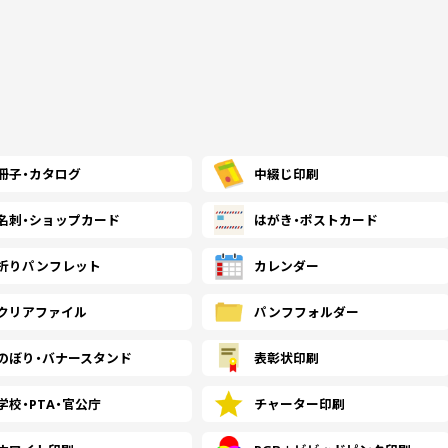
(￥46,130 税込)
(￥42,870 税込)
(￥36
￥44,345
￥40,090
￥33,
(税抜)
(税抜)
900
(￥48,780 税込)
(￥44,100 税込)
(￥36
￥45,918
￥41,290
￥34,
(税抜)
(税抜)
1000
冊子・
カタログ
中綴じ印刷
(￥50,510 税込)
(￥45,420 税込)
(￥37
名刺・
ショップカード
はがき・
ポストカード
￥52,954
￥46,845
￥37,
(税抜)
(税抜)
1500
(￥58,250 税込)
(￥51,530 税込)
(￥41
折り
パンフレット
カレンダー
クリアファイル
パンフ
フォルダー
￥54,809
￥51,200
￥40,
(税抜)
(税抜)
2000
(￥60,290 税込)
(￥56,320 税込)
(￥45
のぼり・
バナースタンド
表彰状印刷
学校・PTA・
官公庁
チャーター印刷
￥59,345
￥52,954
￥44,
(税抜)
(税抜)
2500
(￥65,280 税込)
(￥58,250 税込)
(￥48