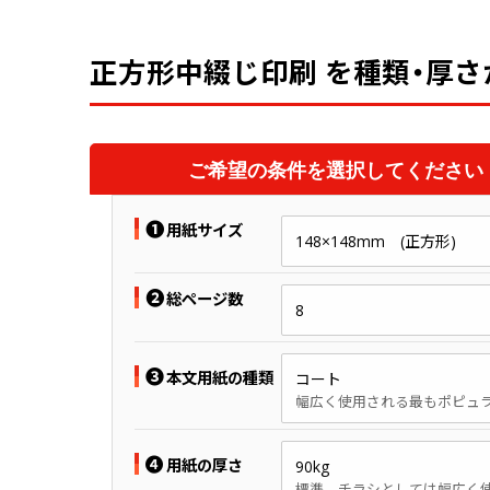
正方形中綴じ印刷 を種類・厚さ
ご希望の条件を選択してください
❶
用紙サイズ
148×148mm (正方形)
❷
総ページ数
8
❸
本文用紙の種類
コート
❹
用紙の厚さ
90kg