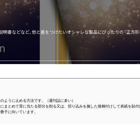
扱説明書などなど、他と差をつけたいオシャレな製品にぴったりの『正方形
スのように止める方法です。（週刊誌に多い）
つにまとめて背に当たる部分を削る又は、切り込みを施した後糊付けして表紙を貼付
い冊子に向いています。