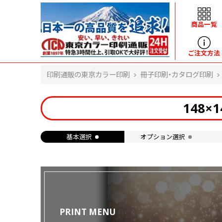
商品一覧
ヘルプ
ご注文方法
印刷通販の東京カラー印刷
冊子印刷・カタログ印刷
よくある質問
入金・決済後、入金情報画面に反映されま
148
せん。
価格表にない部数の注文は可能ですか？
出荷からお届けまでの日数を教えてくださ
基本選択
オプション選択
い。
完成時間の目安を電話で確認できますか？
任意の部数単位で帯をかけて納品できま
すか？
領収書・納品書を発行は可能ですか？
初回特典の1000ポイントを使用するに
は？
PRINT MENU
見本と印刷データの比較はしてくれます
か？