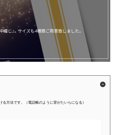
中綴じ』。サイズも4種類ご用意致しました。
ける方法です。（電話帳のように背がたいらになる）