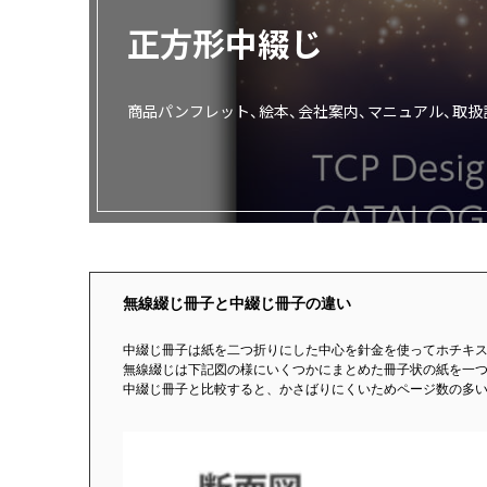
正方形中綴じ
画面表示操作
ユーザー登録ログイン
商品パンフレット、絵本、会社案内、マニュアル、取
注文
入稿
データ
校正・印刷
お支払い
梱包・包装
無線綴じ冊子と中綴じ冊子の違い
発送・配送
中綴じ冊子は紙を二つ折りにした中心を針金を使ってホチキ
変更・キャンセル
無線綴じは下記図の様にいくつかにまとめた冊子状の紙を一
中綴じ冊子と比較すると、かさばりにくいためページ数の多
商品別のよくある質問
折り加工