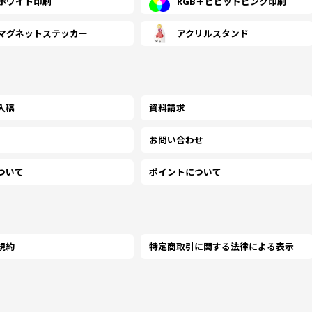
ホワイト印刷
RGB＋ビビッドピンク印刷
￥63,790
￥54,627
￥47,
(税抜)
(税抜)
マグネットステッカー
アクリルスタンド
3000
(￥70,170 税込)
(￥60,090 税込)
(￥52
￥58,327
￥50,
(税抜)
3500
(￥64,160 税込)
(￥55
入稿
資料請求
お問い合わせ
￥61,936
￥53,
(税抜)
4000
(￥68,130 税込)
(￥59
ついて
ポイントについて
￥65,645
￥57,
(税抜)
4500
(￥72,210 税込)
(￥62
規約
特定商取引に関する法律による表示
￥69,345
￥60,
(税抜)
5000
(￥76,280 税込)
(￥66