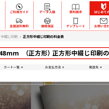
ご利用ガイド
データ入稿
資料請求
はじめて
全国送料無料
価格保証
テンプレート
お問い合
中綴じ印刷
正方形中綴じ印刷の料金表
×148mm （正方形） 正方形中綴じ印刷
カート一覧
お支払方法
発送先