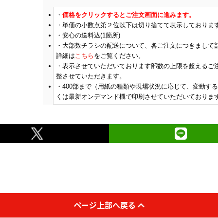
￥35,000
￥32,400
￥28,
(税抜)
(税抜)
価格をクリックするとご注文画面に進みます。
300
(￥38,500 税込)
(￥35,640 税込)
(￥31
単価の小数点第２位以下は切り捨てて表示しておりま
安心の送料込(1箇所)
大部数チラシの配送について、各ご注文につきまして
￥36,663
￥33,972
￥30,
(税抜)
(税抜)
400
詳細は
こちら
をご覧ください。
(￥40,330 税込)
(￥37,370 税込)
(￥33
表示させていただいております部数の上限を超えるご
整させていただきます。
400
部まで（用紙の種類や現場状況に応じて、変動する
￥38,327
￥35,454
￥31,
(税抜)
(税抜)
500
くは最新オンデマンド機で印刷させていただいておりま
(￥42,160 税込)
(￥39,000 税込)
(￥34
￥39,072
￥36,572
￥31,
(税抜)
(税抜)
600
(￥42,980 税込)
(￥40,230 税込)
(￥34
￥41,381
￥37,772
￥32,
(税抜)
(税抜)
700
(￥45,520 税込)
(￥41,550 税込)
(￥35
ページ上部へ戻る
￥41,936
￥38,972
￥33,
(税抜)
(税抜)
800