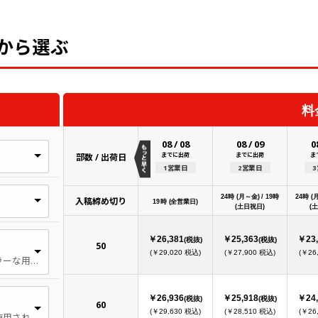
から選ぶ
料
08
/
08
08
/
09
0
までに出荷
までに出荷
ま
部数 / 出荷日
1営業日
2営業日
24時 (月～金) / 19時
24時 (
入稿締め切り
19時 (全営業日)
(土日祝日)
(
￥26,381
￥25,363
￥23,
(税抜)
(税抜)
50
(￥29,020 税込)
(￥27,900 税込)
(￥26
幅広く使用される最もポピュラーな用紙。光沢があり、表面が滑らかです。
￥26,936
￥25,918
￥24,
(税抜)
(税抜)
60
(￥29,630 税込)
(￥28,510 税込)
(￥26
標準 チラシとしては幅広く使用される紙厚です。本やパンフレットでは、やや薄手の印象です。