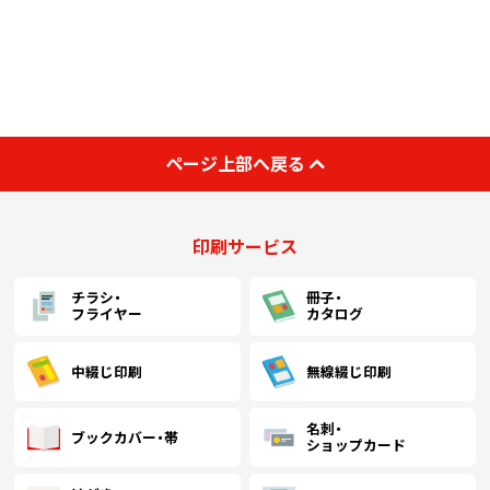
￥8,554
￥7,227
￥6,781
(税抜)
(税抜)
(税抜)
17
(￥9,410 税込)
(￥7,950 税込)
(￥7,460 税込)
￥8,718
￥7,336
￥6,890
(税抜)
(税抜)
(税抜)
ページ上部へ戻る
18
(￥9,590 税込)
(￥8,070 税込)
(￥7,580 税込)
印刷サービス
￥8,827
￥7,445
￥7,000
(税抜)
(税抜)
(税抜)
19
(￥9,710 税込)
(￥8,190 税込)
(￥7,700 税込)
チラシ・
冊子・
フライヤー
カタログ
￥9,000
￥7,609
￥7,163
(税抜)
(税抜)
(税抜)
20
(￥9,900 税込)
(￥8,370 税込)
(￥7,880 税込)
中綴じ印刷
無線綴じ印刷
￥9,109
￥7,718
名刺・
￥7,281
(税抜)
(税抜)
(税抜)
21
ブックカバー・帯
ショップカード
(￥10,020 税込)
(￥8,490 税込)
(￥8,010 税込)