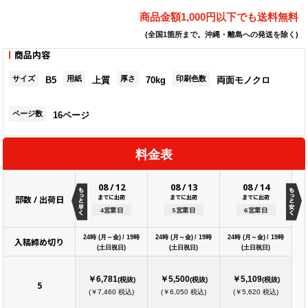
商品金額1,000円以下でも送料無料
(全国1箇所まで。沖縄・離島への発送を除く)
商品内容
サイズ
用紙
厚さ
印刷色数
B5
上質
70kg
両面モノクロ
ページ数
16ページ
料金表
08
/
12
08
/
13
08
/
14
までに出荷
までに出荷
までに出荷
部数 / 出荷日
4営業日
5営業日
6営業日
24時 (月～金) / 19時
24時 (月～金) / 19時
24時 (月～金) / 19時
入稿締め切り
(土日祝日)
(土日祝日)
(土日祝日)
￥6,781
￥5,500
￥5,109
(税抜)
(税抜)
(税抜)
5
(￥7,460 税込)
(￥6,050 税込)
(￥5,620 税込)