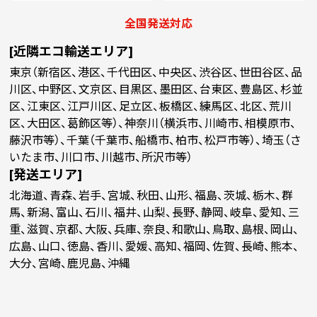
￥18,545
￥14,881
￥13,609
(税抜)
(税抜)
(税抜)
90
(￥20,400 税込)
全国発送対応
(￥16,370 税込)
(￥14,970 税込)
[近隣エコ輸送エリア]
￥19,945
￥15,836
￥14,381
(税抜)
(税抜)
(税抜)
東京（新宿区、港区、千代田区、中央区、渋谷区、世田谷区、品
100
(￥21,940 税込)
(￥17,420 税込)
(￥15,820 税込)
川区、中野区、文京区、目黒区、墨田区、台東区、豊島区、杉並
区、江東区、江戸川区、足立区、板橋区、練馬区、北区、荒川
区、大田区、葛飾区等）、神奈川（横浜市、川崎市、相模原市、
￥30,054
￥24,000
￥21,781
(税抜)
(税抜)
(税抜)
200
藤沢市等）、千葉（千葉市、船橋市、柏市、松戸市等）、埼玉（さ
(￥33,060 税込)
(￥26,400 税込)
(￥23,960 税込)
いたま市、川口市、川越市、所沢市等）
[発送エリア]
￥40,109
￥32,163
￥29,109
(税抜)
(税抜)
(税抜)
300
北海道、青森、岩手、宮城、秋田、山形、福島、茨城、栃木、群
(￥44,120 税込)
(￥35,380 税込)
(￥32,020 税込)
馬、新潟、富山、石川、福井、山梨、長野、静岡、岐阜、愛知、三
重、滋賀、京都、大阪、兵庫、奈良、和歌山、鳥取、島根、岡山、
￥43,000
￥34,500
￥31,227
(税抜)
(税抜)
(税抜)
広島、山口、徳島、香川、愛媛、高知、福岡、佐賀、長崎、熊本、
400
(￥47,300 税込)
(￥37,950 税込)
(￥34,350 税込)
大分、宮崎、鹿児島、沖縄
￥45,890
￥36,781
￥33,272
(税抜)
(税抜)
(税抜)
500
(￥50,480 税込)
(￥40,460 税込)
(￥36,600 税込)