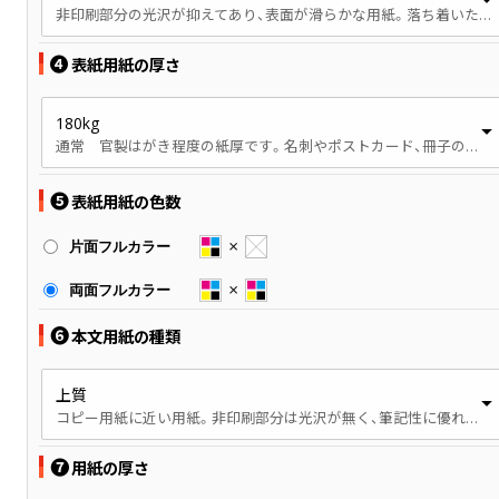
非印刷部分の光沢が抑えてあり、表面が滑らかな用紙。落ち着いた印象を持たせたい印刷物向きです。
❹
表紙用紙の厚さ
180kg
通常 官製はがき程度の紙厚です。名刺やポストカード、冊子の表紙などで使用されます。
❺
表紙用紙の色数
片面フルカラー
両面フルカラー
❻
本文用紙の種類
上質
コピー用紙に近い用紙。非印刷部分は光沢が無く、筆記性に優れています。
❼
用紙の厚さ