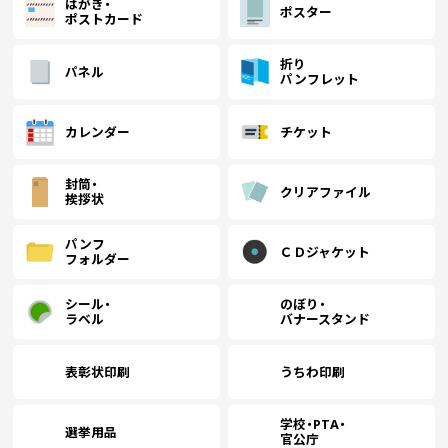
はがき・
ポスター
ポストカード
￥9,218
￥7,836
￥7,390
(税抜)
(税抜)
(税抜)
22
(￥10,140 税込)
(￥8,620 税込)
(￥8,130 税込)
折り
パネル
パンフレット
￥9,381
￥7,945
￥7,500
(税抜)
(税抜)
(税抜)
23
(￥10,320 税込)
(￥8,740 税込)
(￥8,250 税込)
カレンダー
チケット
封筒・
クリアファイル
￥9,490
￥8,054
￥7,609
(税抜)
(税抜)
(税抜)
挨拶状
24
(￥10,440 税込)
(￥8,860 税込)
(￥8,370 税込)
パンフ
ＣＤジャケット
フォルダー
￥9,672
￥8,163
￥7,718
(税抜)
(税抜)
(税抜)
25
(￥10,640 税込)
(￥8,980 税込)
(￥8,490 税込)
シール・
のぼり・
ラベル
バナースタンド
￥9,781
￥8,272
￥7,836
(税抜)
(税抜)
(税抜)
26
表彰状印刷
うちわ印刷
(￥10,760 税込)
(￥9,100 税込)
(￥8,620 税込)
学校・PTA・
選挙用品
官公庁
￥9,945
￥8,445
￥7,945
(税抜)
(税抜)
(税抜)