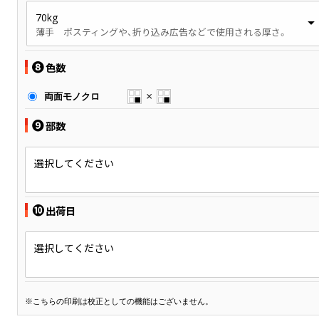
70kg
薄手 ポスティングや、折り込み広告などで使用される厚さ。
❽
色数
両面モノクロ
❾
部数
選択してください
❿
出荷日
選択してください
※こちらの印刷は校正としての機能はございません。