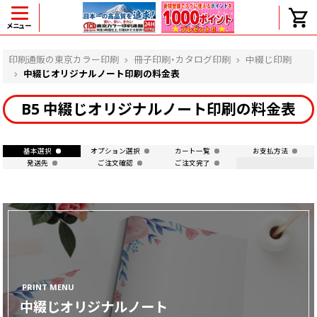
メニュー
ヘルプ
印刷通販の東京カラー印刷
冊子印刷・カタログ印刷
中綴じ印刷
中綴じオリジナルノート印刷の料金表
B5 中綴じオリジナルノート印刷の料金表
よくある質問
入金・決済後、入金情報画面に反映されま
せん。
基本選択
オプション選択
カート一覧
お支払方法
発送先
ご注文確認
ご注文完了
価格表にない部数の注文は可能ですか？
出荷からお届けまでの日数を教えてくださ
い。
完成時間の目安を電話で確認できますか？
任意の部数単位で帯をかけて納品できま
すか？
領収書・納品書を発行は可能ですか？
初回特典の1000ポイントを使用するに
PRINT MENU
は？
中綴じオリジナルノート
見本と印刷データの比較はしてくれます
か？