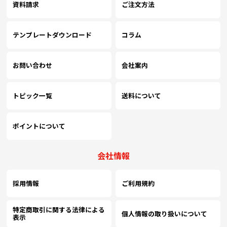
資料請求
ご注文方法
￥12,436
￥10,554
￥10,000
(税抜)
(税抜)
(税抜)
45
(￥13,680 税込)
(￥11,610 税込)
(￥11,000 税込)
テンプレートダウンロード
コラム
￥13,109
￥11,109
￥10,554
お問い合わせ
会社案内
(税抜)
(税抜)
(税抜)
50
(￥14,420 税込)
(￥12,220 税込)
(￥11,610 税込)
トピック一覧
送料について
￥14,500
￥12,054
￥11,327
(税抜)
(税抜)
(税抜)
60
(￥15,950 税込)
(￥13,260 税込)
(￥12,460 税込)
ポイントについて
￥15,836
￥13,000
￥12,109
(税抜)
(税抜)
(税抜)
70
会社情報
(￥17,420 税込)
(￥14,300 税込)
(￥13,320 税込)
採用情報
ご利用規約
￥17,218
￥13,945
￥12,836
(税抜)
(税抜)
(税抜)
80
(￥18,940 税込)
(￥15,340 税込)
(￥14,120 税込)
特定商取引に関する法律による
個人情報の取り扱いについて
表示