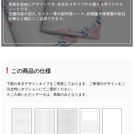
表紙を自由にデザインでき、本文は４タイプから選べるオリジナル
ノートです。
画面表示操作
会議内容の記入、セミナー等の配布用ノート、幼稚園や保育園の絵日
記帳など幅広くご活用できます。
ユーザー登録ログイン
注文
入稿
データ
校正・印刷
この商品の仕様
お支払い
梱包・包装
下図の本文デザインタイプをご用意しております。ご希望のデザインをご
注文時にオプションにてご選択ください。
発送・配送
※ご入校いただくデータは、表紙のみとなります。
変更・キャンセル
商品別のよくある質問
折り加工