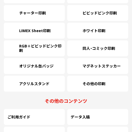
27
(￥10,940 税込)
(￥9,290 税込)
(￥8,740 税込)
チャーター印刷
ビビッドピンク印刷
￥10,054
￥8,554
￥8,054
(税抜)
(税抜)
(税抜)
28
(￥11,060 税込)
(￥9,410 税込)
(￥8,860 税込)
LIMEX Sheet印刷
ホワイト印刷
RGB＋ビビッドピンク印
￥10,227
￥8,663
￥8,163
(税抜)
(税抜)
(税抜)
同人・コミック印刷
29
刷
(￥11,250 税込)
(￥9,530 税込)
(￥8,980 税込)
オリジナル缶バッジ
マグネットステッカー
￥10,336
￥8,772
￥8,272
(税抜)
(税抜)
(税抜)
30
(￥11,370 税込)
(￥9,650 税込)
(￥9,100 税込)
アクリルスタンド
その他の印刷
￥11,054
￥9,381
￥8,827
(税抜)
(税抜)
(税抜)
35
その他のコンテンツ
(￥12,160 税込)
(￥10,320 税込)
(￥9,710 税込)
ご利用ガイド
データ入稿
￥11,718
￥9,945
￥9,436
(税抜)
(税抜)
(税抜)
40
(￥12,890 税込)
(￥10,940 税込)
(￥10,380 税込)