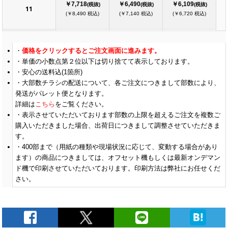
￥7,718
￥6,490
￥6,109
(税抜)
(税抜)
(税抜)
11
(￥8,490 税込)
(￥7,140 税込)
(￥6,720 税込)
￥7,890
￥6,618
￥6,218
(税抜)
(税抜)
(税抜)
価格をクリックするとご注文画面に進みます。
12
(￥8,680 税込)
(￥7,280 税込)
(￥6,840 税込)
単価の小数点第２位以下は切り捨てて表示しております。
安心の送料込(1箇所)
大部数チラシの配送について、各ご注文につきまして部数により、
￥8,000
￥6,727
￥6,327
(税抜)
(税抜)
(税抜)
13
発送がパレット便となります。
(￥8,800 税込)
(￥7,400 税込)
(￥6,960 税込)
詳細は
こちら
をご覧ください。
表示させていただいております部数の上限を超えるご注文を複数ご
購入いただきました場合、出荷日につきまして調整させていただきま
￥8,163
￥6,890
￥6,436
(税抜)
(税抜)
(税抜)
14
す。
(￥8,980 税込)
(￥7,580 税込)
(￥7,080 税込)
400
部まで（用紙の種類や現場状況に応じて、変動する場合があり
ます）の商品につきましては、オフセット機もしくは最新オンデマン
ド機で印刷させていただいております。印刷方法は弊社にお任せくだ
￥8,272
￥7,000
￥6,545
(税抜)
(税抜)
(税抜)
15
さい。
(￥9,100 税込)
(￥7,700 税込)
(￥7,200 税込)
￥8,445
￥7,109
￥6,672
(税抜)
(税抜)
(税抜)
16
(￥9,290 税込)
(￥7,820 税込)
(￥7,340 税込)