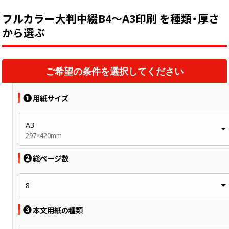
中綴じ冊子
フルカラー大判中綴B4～A3印刷 を種類・厚さ
無線綴じ冊子
から選ぶ
季節商品
封筒／クリアファイル
ご希望の条件を選択してください
❶
用紙サイズ
A3
297×420mm
❷
総ページ数
8
❸
本文用紙の種類