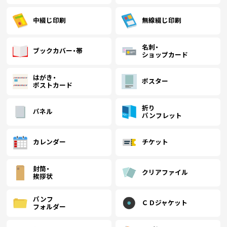
￥82,304
￥69,963
￥61,732
￥
(税抜)
(税抜)
(税抜)
1000
(￥90,535 税込)
(￥76,960 税込)
(￥67,906 税込)
(
中綴じ印刷
無線綴じ印刷
￥83,962
￥71,457
名刺・
￥63,140
￥
(税抜)
(税抜)
(税抜)
1100
ブックカバー・帯
ショップカード
(￥92,359 税込)
(￥78,603 税込)
(￥69,455 税込)
(
はがき・
ポスター
ポストカード
￥85,620
￥72,951
￥64,548
￥
(税抜)
(税抜)
(税抜)
1200
(￥94,183 税込)
(￥80,247 税込)
(￥71,003 税込)
(
折り
パネル
パンフレット
￥87,279
￥74,445
￥65,956
￥
(税抜)
(税抜)
(税抜)
1300
(￥96,007 税込)
(￥81,890 税込)
(￥72,552 税込)
(
カレンダー
チケット
封筒・
クリアファイル
￥88,937
￥75,940
￥67,363
￥
(税抜)
(税抜)
(税抜)
挨拶状
1400
(￥97,831 税込)
(￥83,534 税込)
(￥74,100 税込)
(
パンフ
ＣＤジャケット
フォルダー
￥90,595
￥77,433
￥68,771
￥
(税抜)
(税抜)
(税抜)
1500
(￥99,655 税込)
(￥85,177 税込)
(￥75,649 税込)
(