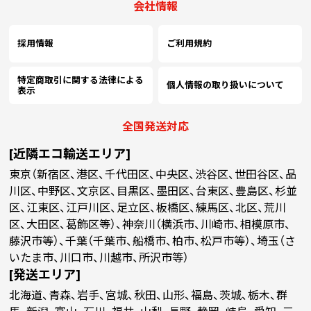
2600
会社情報
(￥119,719 税込)
(￥103,256 税込)
(￥92,682 税込)
(
採用情報
ご利用規約
￥110,493
￥95,362
￥85,664
￥
(税抜)
(税抜)
(税抜)
2700
(￥121,543 税込)
(￥104,899 税込)
(￥94,231 税込)
(
特定商取引に関する法律による
個人情報の取り扱いについて
表示
￥112,151
￥96,857
￥87,071
￥
(税抜)
(税抜)
(税抜)
2800
(￥123,367 税込)
全国発送対応
(￥106,543 税込)
(￥95,779 税込)
(
[近隣エコ輸送エリア]
￥113,810
￥98,350
￥88,480
￥
(税抜)
(税抜)
(税抜)
東京（新宿区、港区、千代田区、中央区、渋谷区、世田谷区、品
2900
(￥125,191 税込)
(￥108,186 税込)
(￥97,328 税込)
(
川区、中野区、文京区、目黒区、墨田区、台東区、豊島区、杉並
区、江東区、江戸川区、足立区、板橋区、練馬区、北区、荒川
区、大田区、葛飾区等）、神奈川（横浜市、川崎市、相模原市、
￥115,468
￥99,845
￥89,887
￥
(税抜)
(税抜)
(税抜)
3000
藤沢市等）、千葉（千葉市、船橋市、柏市、松戸市等）、埼玉（さ
(￥127,015 税込)
(￥109,830 税込)
(￥98,876 税込)
(
いたま市、川口市、川越市、所沢市等）
[発送エリア]
￥101,339
￥91,295
￥
(税抜)
(税抜)
3100
北海道、青森、岩手、宮城、秋田、山形、福島、茨城、栃木、群
(￥111,473 税込)
(￥100,425 税込)
(