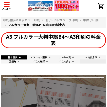
メニュー
ヘルプ
印刷通販の東京カラー印刷
冊子印刷・カタログ印刷
中綴じ印刷
フルカラー大判中綴B4～A3印刷の料金表
A3 フルカラー大判中綴B4～A3印刷の料金
よくある質問
表
入金・決済後、入金情報画面に反映されま
せん。
価格表にない部数の注文は可能ですか？
基本選択
オプション選択
カート一覧
お支払方法
発送先
ご注文確認
ご注文完了
出荷からお届けまでの日数を教えてくださ
い。
完成時間の目安を電話で確認できますか？
任意の部数単位で帯をかけて納品できま
すか？
領収書・納品書を発行は可能ですか？
初回特典の1000ポイントを使用するに
は？
見本と印刷データの比較はしてくれます
か？