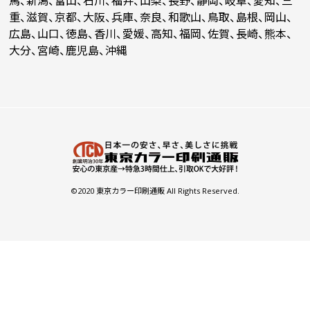
馬、新潟、富山、石川、福井、山梨、長野、静岡、岐阜、愛知、三
重、滋賀、京都、大阪、兵庫、奈良、和歌山、鳥取、島根、岡山、
￥102,833
￥92,702
￥
(税抜)
(税抜)
広島、山口、徳島、香川、愛媛、高知、福岡、佐賀、長崎、熊本、
3200
(￥113,117 税込)
(￥101,973 税込)
(
大分、宮崎、鹿児島、沖縄
￥104,327
￥94,110
￥
(税抜)
(税抜)
3300
(￥114,760 税込)
(￥103,522 税込)
(
￥105,821
￥95,518
￥
(税抜)
(税抜)
3400
(￥116,404 税込)
(￥105,070 税込)
(
©2020 東京カラー印刷通販 All Rights Reserved.
￥107,315
￥96,926
￥
(税抜)
(税抜)
3500
(￥118,047 税込)
(￥106,619 税込)
(
￥108,810
￥98,333
￥
(税抜)
(税抜)
3600
(￥119,691 税込)
(￥108,167 税込)
(