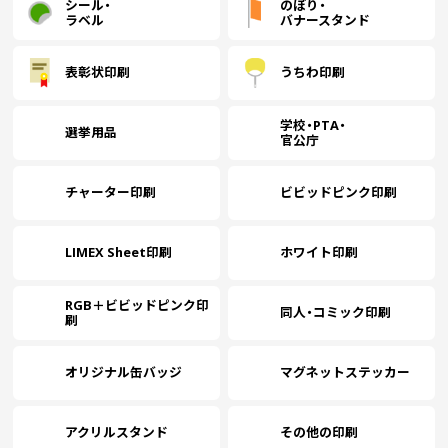
シール・
のぼり・
ラベル
バナースタンド
￥92,253
￥78,928
￥70,179
￥
(税抜)
(税抜)
(税抜)
1600
表彰状印刷
うちわ印刷
(￥101,479 税込)
(￥86,821 税込)
(￥77,197 税込)
(
学校・PTA・
選挙用品
官公庁
￥93,911
￥80,421
￥71,587
￥
(税抜)
(税抜)
(税抜)
1700
(￥103,303 税込)
(￥88,464 税込)
(￥78,746 税込)
(
チャーター印刷
ビビッドピンク印刷
￥95,570
￥81,916
￥72,994
￥
(税抜)
(税抜)
(税抜)
1800
(￥105,127 税込)
(￥90,108 税込)
(￥80,294 税込)
(
LIMEX Sheet印刷
ホワイト印刷
RGB＋ビビッドピンク印
￥97,228
￥83,410
￥74,402
￥
(税抜)
(税抜)
(税抜)
同人・コミック印刷
1900
刷
(￥106,951 税込)
(￥91,751 税込)
(￥81,843 税込)
(
オリジナル缶バッジ
マグネットステッカー
￥98,886
￥84,904
￥75,810
￥
(税抜)
(税抜)
(税抜)
2000
(￥108,775 税込)
(￥93,395 税込)
(￥83,391 税込)
(
アクリルスタンド
その他の印刷