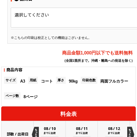
選択してください
※こちらの印刷は校正としての機能はございません。
商品金額1,000円以下でも送料無料
(全国1箇所まで。沖縄・離島への発送を除く)
商品内容
サイズ
用紙
厚さ
印刷色数
A3
コート
90kg
両面フルカラー
ページ数
8ページ
料金表
08
/
10
08
/
11
08
/
12
までに出荷
までに出荷
までに出荷
部数 / 出荷日