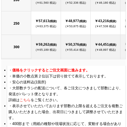
(￥61,560 税込)
(￥52,336 税込)
(￥46,180 税込)
(
￥57,613
￥48,977
￥43,216
￥
(税抜)
(税抜)
(税抜)
250
(￥63,375 税込)
(￥53,875 税込)
(￥47,538 税込)
(
￥59,262
￥50,376
￥44,451
￥
(税抜)
(税抜)
(税抜)
300
(￥65,189 税込)
(￥55,414 税込)
(￥48,897 税込)
(
￥60,903
￥51,775
￥45,686
￥
(税抜)
(税抜)
(税抜)
価格をクリックするとご注文画面に進みます。
350
(￥66,994 税込)
(￥56,953 税込)
(￥50,255 税込)
(
単価の小数点第２位以下は切り捨てて表示しております。
安心の送料込(1箇所)
大部数チラシの配送について、各ご注文につきまして部数により、
￥62,553
￥53,174
￥46,912
￥
(税抜)
(税抜)
(税抜)
400
発送がパレット便となります。
(￥68,809 税込)
(￥58,492 税込)
(￥51,604 税込)
(
詳細は
こちら
をご覧ください。
表示させていただいております部数の上限を超えるご注文を複数ご
購入いただきました場合、出荷日につきまして調整させていただきま
￥64,194
￥54,573
￥48,148
￥
(税抜)
(税抜)
(税抜)
450
す。
(￥70,614 税込)
(￥60,031 税込)
(￥52,963 税込)
(
400
部まで（用紙の種類や現場状況に応じて、変動する場合があり