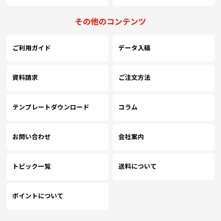
￥100,544
￥86,398
￥77,218
￥
(税抜)
(税抜)
(税抜)
2100
その他のコンテンツ
(￥110,599 税込)
(￥95,038 税込)
(￥84,940 税込)
(
ご利用ガイド
データ入稿
￥102,202
￥87,892
￥78,625
￥
(税抜)
(税抜)
(税抜)
2200
(￥112,423 税込)
(￥96,682 税込)
(￥86,488 税込)
(
資料請求
ご注文方法
￥103,860
￥89,386
￥80,033
￥
(税抜)
(税抜)
(税抜)
2300
(￥114,247 税込)
(￥98,325 税込)
(￥88,037 税込)
(
テンプレートダウンロード
コラム
￥105,519
￥90,880
￥81,440
￥
お問い合わせ
会社案内
(税抜)
(税抜)
(税抜)
2400
(￥116,071 税込)
(￥99,969 税込)
(￥89,585 税込)
(
トピック一覧
送料について
￥107,177
￥92,374
￥82,849
￥
(税抜)
(税抜)
(税抜)
2500
(￥117,895 税込)
(￥101,612 税込)
(￥91,134 税込)
(
ポイントについて
￥108,835
￥93,869
￥84,256
￥
(税抜)
(税抜)
(税抜)