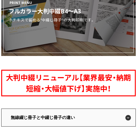
PRINT MENU
フルカラー大判中綴B4～A3
画面表示操作
ホチキスで留める”中綴じ冊子” の大判印刷です。
ユーザー登録ログイン
注文
入稿
データ
校正・印刷
お支払い
大判中綴リニューアル【業界最安・納期
梱包・包装
短縮・大幅値下げ】実施中！
発送・配送
変更・キャンセル
商品別のよくある質問
無線綴じ冊子と中綴じ冊子の違い
折り加工