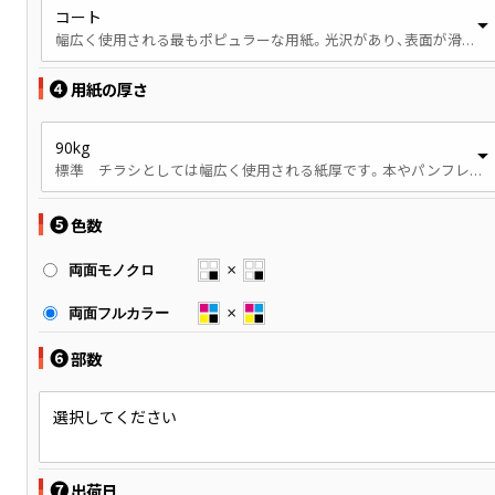
コート
幅広く使用される最もポピュラーな用紙。光沢があり、表面が滑らかです。
❹
用紙の厚さ
90kg
標準 チラシとしては幅広く使用される紙厚です。本やパンフレットでは、やや薄手の印象です。
❺
色数
両面モノクロ
両面フルカラー
❻
部数
選択してください
❼
出荷日