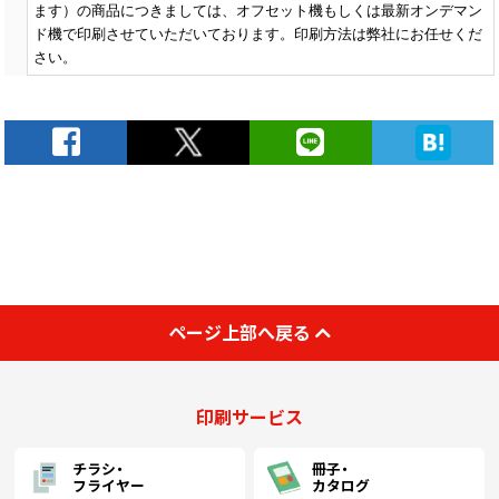
ます）の商品につきましては、オフセット機もしくは最新オンデマン
ド機で印刷させていただいております。印刷方法は弊社にお任せくだ
￥65,843
￥55,972
￥49,382
￥
(税抜)
(税抜)
(税抜)
500
さい。
(￥72,428 税込)
(￥61,570 税込)
(￥54,321 税込)
(
￥69,134
￥58,770
￥51,852
￥
(税抜)
(税抜)
(税抜)
600
(￥76,048 税込)
(￥64,648 税込)
(￥57,038 税込)
(
￥72,424
￥61,569
￥54,322
￥
(税抜)
(税抜)
(税抜)
700
(￥79,667 税込)
(￥67,726 税込)
(￥59,755 税込)
(
￥75,723
￥64,367
￥56,792
￥
(税抜)
(税抜)
(税抜)
ページ上部へ戻る
800
(￥83,296 税込)
(￥70,804 税込)
(￥62,472 税込)
(
印刷サービス
￥79,014
￥67,165
￥59,262
￥
(税抜)
(税抜)
(税抜)
900
(￥86,916 税込)
(￥73,882 税込)
(￥65,189 税込)
(
チラシ・
冊子・
フライヤー
カタログ