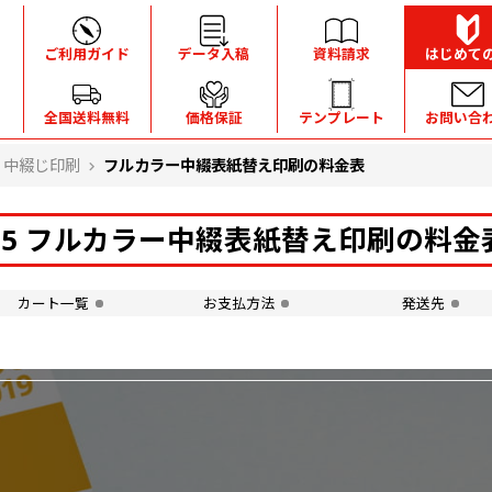
ご利用ガイド
データ入稿
資料請求
はじめて
全国送料無料
価格保証
テンプレート
お問い合
中綴じ印刷
フルカラー中綴表紙替え印刷の料金表
B5 フルカラー中綴表紙替え印刷の料金
カート一覧
お支払方法
発送先