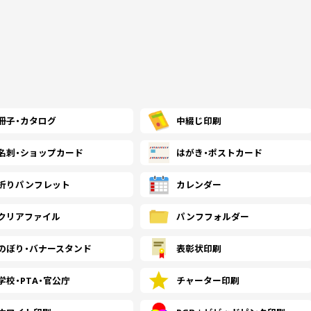
(￥50,570 税込)
(￥50,820 税込)
(￥42
(￥62,020 税込)
(￥62,330 税込)
(￥52
900
￥47,372
￥47,609
￥39,
(税抜)
(税抜)
(￥52,110 税込)
(￥52,370 税込)
(￥43
(￥64,060 税込)
(￥64,370 税込)
(￥53
1000
￥48,927
￥49,163
￥41,
(税抜)
(税抜)
冊子・
カタログ
中綴じ印刷
(￥53,820 税込)
(￥54,080 税込)
(￥45
名刺・
ショップカード
はがき・
ポストカード
(￥76,280 税込)
(￥75,980 税込)
(￥65
1500
￥58,263
￥58,027
￥49,
(税抜)
(税抜)
折り
パンフレット
カレンダー
(￥64,090 税込)
(￥63,830 税込)
(￥54
クリアファイル
パンフ
フォルダー
(￥88,500 税込)
(￥87,590 税込)
(￥76
2000
￥67,581
￥66,900
￥58,
(税抜)
(税抜)
(￥74,340 税込)
(￥73,590 税込)
(￥64
のぼり・
バナースタンド
表彰状印刷
(￥100,620 税込)
(￥99,200 税込)
(￥87
学校・PTA・
官公庁
チャーター印刷
2500
￥76,845
￥75,754
￥66,
(税抜)
(税抜)
(￥84,530 税込)
(￥83,330 税込)
(￥73