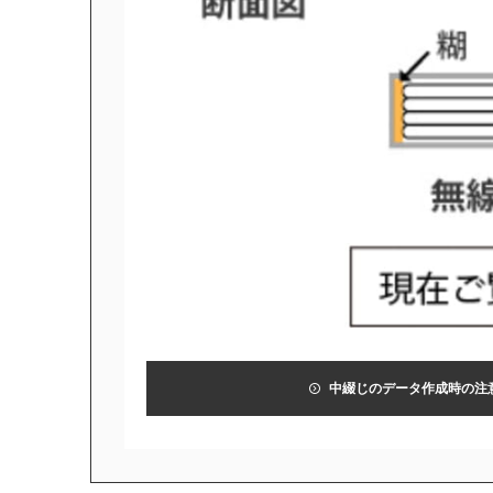
中綴じ冊子
無線綴じ冊子
季節商品
封筒／クリアファイル
中綴じのデータ作成時の注