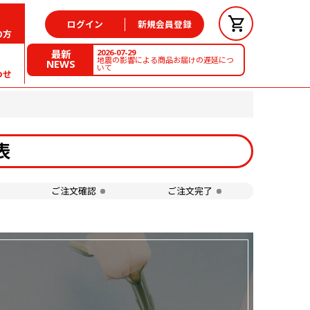
ログイン
新規会員登録
の方
2026-07-29
最新
地震の影響による商品お届けの遅延につ
NEWS
いて
わせ
表
ご注文確認
ご注文完了