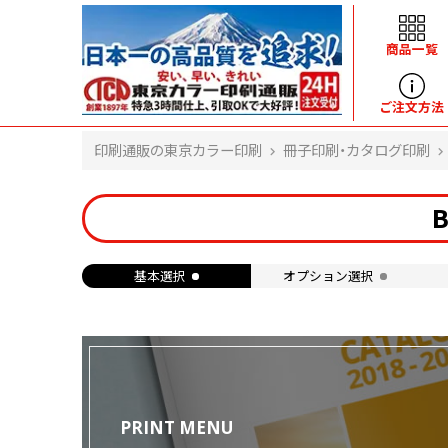
商品一覧
ヘルプ
ご注文方法
印刷通販の東京カラー印刷
冊子印刷・カタログ印刷
よくある質問
入金・決済後、入金情報画面に反映されま
せん。
価格表にない部数の注文は可能ですか？
出荷からお届けまでの日数を教えてくださ
基本選択
オプション選択
い。
完成時間の目安を電話で確認できますか？
任意の部数単位で帯をかけて納品できま
すか？
領収書・納品書を発行は可能ですか？
初回特典の1000ポイントを使用するに
は？
PRINT MENU
見本と印刷データの比較はしてくれます
か？