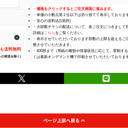
(￥50,510 税込)
(￥50,720 税込)
(￥41
価格をクリックするとご注文画面に進みます。
300
￥38,572
￥38,736
￥31,
(税抜)
(税抜)
単価の小数点第２位以下は切り捨てて表示しておりま
(￥42,430 税込)
(￥42,610 税込)
(￥34
安心の送料込(1箇所)
大部数チラシの配送について、各ご注文につきまして
(￥52,350 税込)
(￥52,650 税込)
(￥42
400
詳細は
こちら
をご覧ください。
￥39,981
￥40,209
￥32,
(税抜)
(税抜)
(￥43,980 税込)
(￥44,230 税込)
(￥36
表示させていただいております部数の上限を超えるご
整させていただきます。
でも送料無料
400
部まで（用紙の種類や現場状況に応じて、変動する
(￥54,180 税込)
(￥54,380 税込)
(￥44
500
￥41,381
￥41,536
￥34,
への発送を除く)
くは最新オンデマンド機で印刷させていただいておりま
(税抜)
(税抜)
(￥45,520 税込)
(￥45,690 税込)
(￥37
(￥56,220 税込)
(￥56,320 税込)
(￥46
600
￥42,936
￥43,018
￥35,
(税抜)
(税抜)
(￥47,230 税込)
(￥47,320 税込)
(￥39
(￥58,150 税込)
(￥58,360 税込)
(￥48
700
￥44,409
￥44,572
￥36,
(税抜)
(税抜)
(￥48,850 税込)
(￥49,030 税込)
(￥40
ページ上部へ戻る
(￥60,190 税込)
(￥60,500 税込)
(￥50
800
￥45,972
￥46,200
￥38,
(税抜)
(税抜)