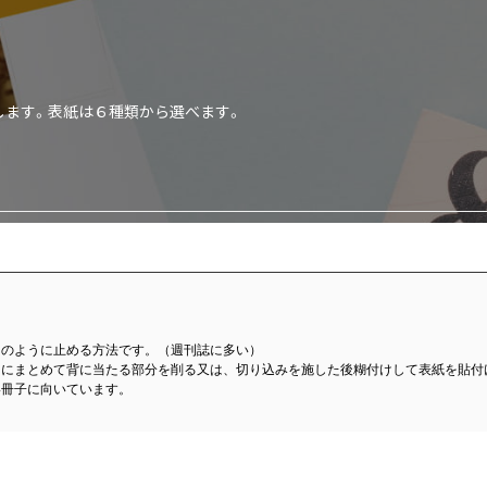
します。表紙は６種類から選べます。
スのように止める方法です。（週刊誌に多い）
つにまとめて背に当たる部分を削る又は、切り込みを施した後糊付けして表紙を貼付
い冊子に向いています。