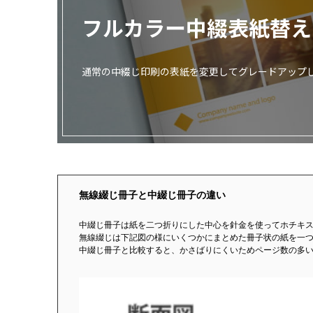
フルカラー中綴表紙替え
画面表示操作
ユーザー登録ログイン
通常の中綴じ印刷の表紙を変更してグレードアップ
注文
入稿
データ
校正・印刷
お支払い
梱包・包装
無線綴じ冊子と中綴じ冊子の違い
発送・配送
中綴じ冊子は紙を二つ折りにした中心を針金を使ってホチキ
変更・キャンセル
無線綴じは下記図の様にいくつかにまとめた冊子状の紙を一
中綴じ冊子と比較すると、かさばりにくいためページ数の多
商品別のよくある質問
折り加工