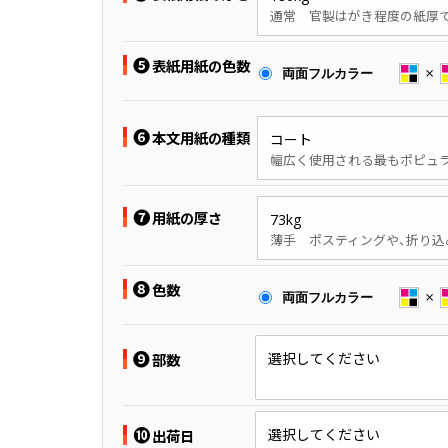
❺
表紙用紙の色数
両面フルカラー
❻
本文用紙の種類
コート
❼
用紙の厚さ
73kg
❽
色数
両面フルカラー
❾
選択してください
部数
❿
選択してください
出荷日