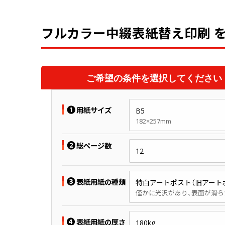
フルカラー中綴表紙替え印刷 
ご希望の条件を選択してください
❶
用紙サイズ
B5
182×257mm
❷
総ページ数
12
❸
表紙用紙の種類
特白アートポスト（旧アート
❹
表紙用紙の厚さ
180kg