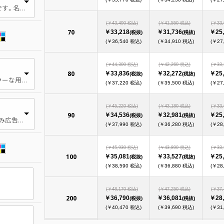
通常 官製はがき程度の紙厚です。名刺やポストカード、冊子の表紙などで使用されます。
(￥43,490 税込)
(￥41,550 税込)
(￥33
70
￥33,218
￥31,736
￥25,
(税抜)
(税抜)
(￥36,540 税込)
(￥34,910 税込)
(￥27
(￥44,300 税込)
(￥42,260 税込)
(￥33
80
￥33,836
￥32,272
￥25,
(税抜)
(税抜)
幅広く使用される最もポピュラーな用紙。光沢があり、表面が滑らかです。
(￥37,220 税込)
(￥35,500 税込)
(￥27
(￥45,220 税込)
(￥43,180 税込)
(￥33
90
￥34,536
￥32,981
￥25,
(税抜)
(税抜)
薄手 ポスティングや、折り込み広告などで使用される厚さ。
(￥37,990 税込)
(￥36,280 税込)
(￥28
(￥45,930 税込)
(￥43,890 税込)
(￥33
100
￥35,081
￥33,527
￥25,
(税抜)
(税抜)
(￥38,590 税込)
(￥36,880 税込)
(￥28
(￥48,170 税込)
(￥47,250 税込)
(￥37
200
￥36,790
￥36,081
￥28,
(税抜)
(税抜)
(￥40,470 税込)
(￥39,690 税込)
(￥31