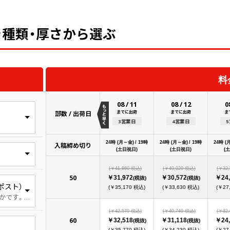
を種類・厚さから選ぶ
料
08
/
11
08
/
12
0
までに出荷
までに出荷
ま
部数 / 出荷日
3営業日
4営業日
24時 (月～金) / 19時
24時 (月～金) / 19時
24時 (
入稿締め切り
(土日祝日)
(土日祝日)
(
(￥41,860 税込)
(￥40,020 税込)
(￥32
50
￥31,972
￥30,572
￥24,
(税抜)
(税抜)
ポスト）
(￥35,170 税込)
(￥33,630 税込)
(￥27
僅かに光沢があり、表面が滑らかです。斤量が180kg以上だとポストカード製作でご注文が多い用紙です。
(￥42,570 税込)
(￥40,740 税込)
(￥32
60
￥32,518
￥31,118
￥24,
(税抜)
(税抜)
(￥35,770 税込)
(￥34,230 税込)
(￥27