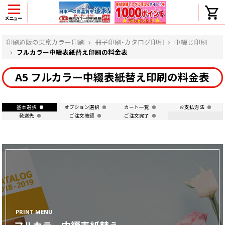
メニュー
ヘルプ
印刷通販の東京カラー印刷
冊子印刷・カタログ印刷
中綴じ印刷
フルカラー中綴表紙替え印刷の料金表
A5 フルカラー中綴表紙替え印刷の料金表
よくある質問
入金・決済後、入金情報画面に反映されま
せん。
基本選択
オプション選択
カート一覧
お支払方法
発送先
ご注文確認
ご注文完了
価格表にない部数の注文は可能ですか？
出荷からお届けまでの日数を教えてくださ
い。
完成時間の目安を電話で確認できますか？
任意の部数単位で帯をかけて納品できま
すか？
領収書・納品書を発行は可能ですか？
初回特典の1000ポイントを使用するに
は？
PRINT MENU
見本と印刷データの比較はしてくれます
か？