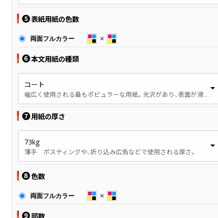
❺
表紙用紙の色数
両面フルカラー
❻
本文用紙の種類
コート
幅広く使用される最もポピュラーな用紙。光沢があり、表面が滑らかです。
❼
用紙の厚さ
73kg
薄手 ポスティングや、折り込み広告などで使用される厚さ。
❽
色数
両面フルカラー
❾
部数