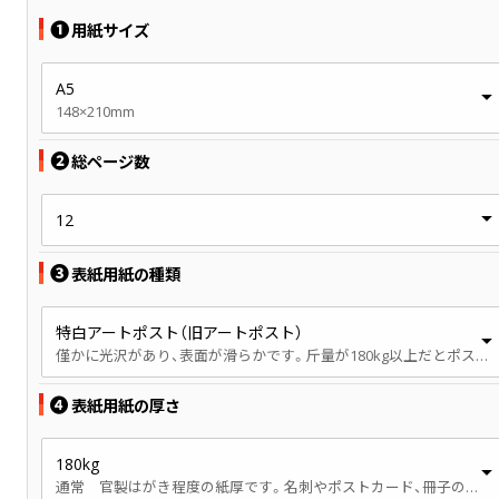
❶
用紙サイズ
A5
148×210mm
❷
総ページ数
12
❸
表紙用紙の種類
特白アートポスト（旧アートポスト）
僅かに光沢があり、表面が滑らかです。斤量が180kg以上だとポストカード製作でご注文が多い用紙です。
❹
表紙用紙の厚さ
180kg
通常 官製はがき程度の紙厚です。名刺やポストカード、冊子の表紙などで使用されます。