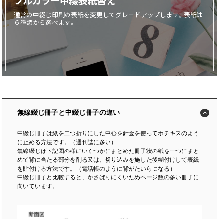
フルカラー中綴表紙替え
通常の中綴じ印刷の表紙を変更してグレードアップします。表紙は
画面表示操作
６種類から選べます。
ユーザー登録ログイン
注文
入稿
データ
校正・印刷
無線綴じ冊子と中綴じ冊子の違い
お支払い
中綴じ冊子は紙を二つ折りにした中心を針金を使ってホチキスのよう
梱包・包装
に止める方法です。（週刊誌に多い）
発送・配送
無線綴じは下記図の様にいくつかにまとめた冊子状の紙を一つにまと
めて背に当たる部分を削る又は、切り込みを施した後糊付けして表紙
変更・キャンセル
を貼付ける方法です。（電話帳のように背がたいらになる）
中綴じ冊子と比較すると、かさばりにくいためページ数の多い冊子に
向いています。
商品別のよくある質問
折り加工