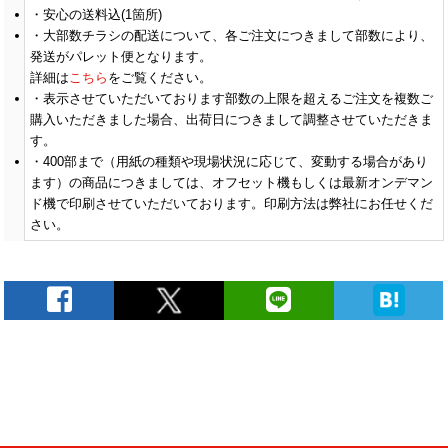
安心の送料込(1箇所)
大部数チラシの配送について、各ご注文につきまして部数により、
(￥45,620 税込)
(￥45,830 税込)
(￥37,580 税込)
(
400
発送がパレット便となります。
￥34,845
￥35,009
￥28,709
￥
(税抜)
(税抜)
(税抜)
(￥38,330 税込)
(￥38,510 税込)
(￥31,580 税込)
(
詳細は
こちら
をご覧ください。
表示させていただいております部数の上限を超えるご注文を複数ご
購入いただきました場合、出荷日につきまして調整させていただきま
(￥47,250 税込)
(￥47,460 税込)
(￥39,210 税込)
(
500
￥36,081
￥36,245
￥29,945
￥
す。
(税抜)
(税抜)
(税抜)
(￥39,690 税込)
(￥39,870 税込)
(￥32,940 税込)
(
400
部まで（用紙の種類や現場状況に応じて、変動する場合があり
ます）の商品につきましては、オフセット機もしくは最新オンデマン
ド機で印刷させていただいております。印刷方法は弊社にお任せくだ
(￥48,990 税込)
(￥49,090 税込)
(￥40,840 税込)
(
600
￥37,418
￥37,500
￥31,200
￥
さい。
(税抜)
(税抜)
(税抜)
(￥41,160 税込)
(￥41,250 税込)
(￥34,320 税込)
(
(￥50,720 税込)
(￥50,920 税込)
(￥42,370 税込)
(
700
￥38,736
￥38,890
￥32,363
￥
(税抜)
(税抜)
(税抜)
(￥42,610 税込)
(￥42,780 税込)
(￥35,600 税込)
(
(￥52,450 税込)
(￥52,750 税込)
(￥44,200 税込)
(
800
￥40,054
￥40,281
￥33,754
￥
(税抜)
(税抜)
(税抜)
(￥44,060 税込)
(￥44,310 税込)
(￥37,130 税込)
(