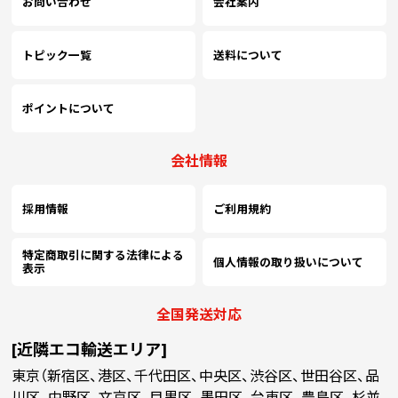
お問い合わせ
会社案内
8500
￥151,581
￥136,809
￥
(税抜)
(税抜)
(￥166,740 税込)
(￥150,490 税込)
(
トピック一覧
送料について
(￥207,870 税込)
(￥187,610 税込)
(
9000
￥158,745
￥143,272
￥
(税抜)
(税抜)
(￥174,620 税込)
(￥157,600 税込)
(
ポイントについて
(￥217,040 税込)
(￥195,960 税込)
(
9500
￥165,754
￥149,645
￥
(税抜)
(税抜)
会社情報
(￥182,330 税込)
(￥164,610 税込)
(
採用情報
ご利用規約
(￥226,310 税込)
(￥204,310 税込)
(
10000
￥172,827
￥156,027
￥
(税抜)
(税抜)
(￥190,110 税込)
(￥171,630 税込)
(
特定商取引に関する法律による
個人情報の取り扱いについて
表示
全国発送対応
[近隣エコ輸送エリア]
東京（新宿区、港区、千代田区、中央区、渋谷区、世田谷区、品
川区、中野区、文京区、目黒区、墨田区、台東区、豊島区、杉並