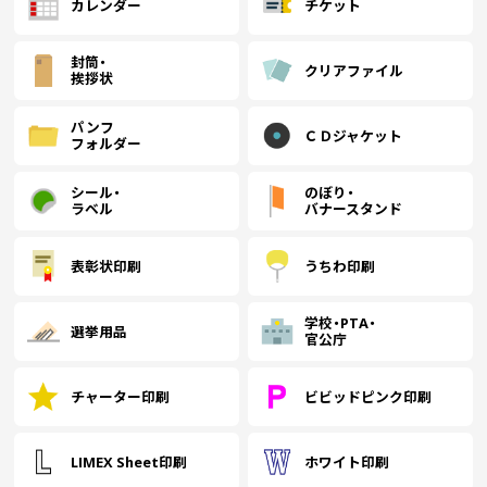
カレンダー
チケット
(￥82,830 税込)
(￥81,370 税込)
(￥72,810 税込)
(
封筒・
(￥108,980 税込)
(￥106,230 税込)
(￥95,120 税込)
(
クリアファイル
挨拶状
3500
￥83,227
￥81,127
￥72,645
￥
(税抜)
(税抜)
(税抜)
(￥91,550 税込)
(￥89,240 税込)
(￥79,910 税込)
(
パンフ
ＣＤジャケット
フォルダー
(￥119,570 税込)
(￥115,390 税込)
(￥103,780 税込)
(
4000
￥91,318
￥88,127
￥79,263
￥
(税抜)
(税抜)
(税抜)
シール・
のぼり・
(￥100,450 税込)
(￥96,940 税込)
(￥87,190 税込)
(
ラベル
バナースタンド
(￥129,960 税込)
(￥124,660 税込)
(￥112,340 税込)
(
4500
￥99,245
￥95,200
￥85,800
￥
(税抜)
(税抜)
(税抜)
表彰状印刷
うちわ印刷
(￥109,170 税込)
(￥104,720 税込)
(￥94,380 税込)
(
学校・PTA・
選挙用品
(￥140,350 税込)
(￥133,930 税込)
(￥120,790 税込)
(
官公庁
5000
￥107,181
￥102,281
￥92,254
￥
(税抜)
(税抜)
(税抜)
(￥117,900 税込)
(￥112,510 税込)
(￥101,480 税込)
(
チャーター印刷
ビビッドピンク印刷
(￥143,100 税込)
(￥129,140 税込)
(
5500
￥109,281
￥98,627
￥
(税抜)
(税抜)
LIMEX Sheet印刷
ホワイト印刷
(￥120,210 税込)
(￥108,490 税込)
(