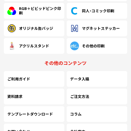
(￥152,370 税込)
(￥137,500 税込)
(
RGB＋ビビッドピンク印
同人・コミック印刷
6000
￥116,363
￥105,000
￥
(税抜)
(税抜)
刷
(￥128,000 税込)
(￥115,500 税込)
(
オリジナル缶バッジ
マグネットステッカー
(￥161,530 税込)
(￥145,950 税込)
(
6500
￥123,363
￥111,454
￥
(税抜)
(税抜)
(￥135,700 税込)
(￥122,600 税込)
(
アクリルスタンド
その他の印刷
(￥170,900 税込)
(￥154,200 税込)
(
7000
￥130,509
￥117,754
￥
(税抜)
(税抜)
その他のコンテンツ
(￥143,560 税込)
(￥129,530 税込)
(
ご利用ガイド
データ入稿
(￥180,070 税込)
(￥162,550 税込)
(
7500
￥137,518
￥124,136
￥
(税抜)
(税抜)
(￥151,270 税込)
(￥136,550 税込)
(
資料請求
ご注文方法
(￥189,240 税込)
(￥170,800 税込)
(
8000
￥144,518
￥130,436
￥
(税抜)
(税抜)
テンプレートダウンロード
コラム
(￥158,970 税込)
(￥143,480 税込)
(
(￥198,500 税込)
(￥179,150 税込)
(