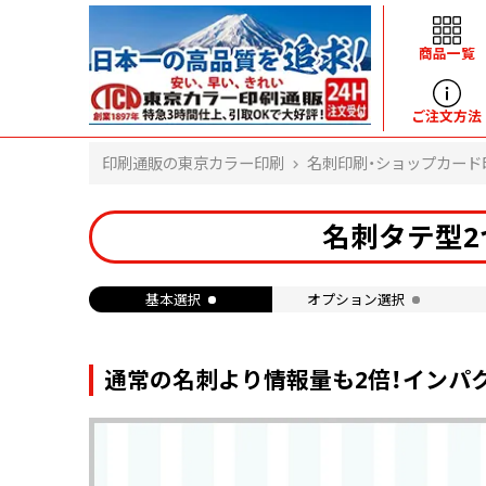
商品一覧
ヘルプ
ご注文方法
印刷通販の東京カラー印刷
名刺印刷・ショップカード
よくある質問
入金・決済後、入金情報画面に反映されま
名刺タテ型2
せん。
価格表にない部数の注文は可能ですか？
出荷からお届けまでの日数を教えてくださ
基本選択
オプション選択
い。
完成時間の目安を電話で確認できますか？
任意の部数単位で帯をかけて納品できま
すか？
通常の名刺より情報量も2倍！インパ
領収書・納品書を発行は可能ですか？
初回特典の1000ポイントを使用するに
は？
見本と印刷データの比較はしてくれます
か？