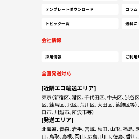
テンプレートダウンロード
コラム
トピック一覧
送料に
会社情報
採用情報
ご利用
全国発送対応
[近隣エコ輸送エリア]
東京（新宿区、港区、千代田区、中央区、渋谷
選択内容
カート
区、練馬区、北区、荒川区、大田区、葛飾区等）
口市、川越市、所沢市等）
[発送エリア]
最短出荷
最安値
北海道、青森、岩手、宮城、秋田、山形、福島、
08月07日
迄の出荷
08月14日
迄の出荷
山、鳥取、島根、岡山、広島、山口、徳島、香川