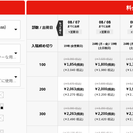
料
08
/
07
08
/
08
0
1㎜）
までに出荷
までに出荷
ま
部数 / 出荷日
1営業日
2営業日
24時 (月～金) / 19時
24時 (
入稿締め切り
19時 (全営業日)
(土日祝日)
(
幅広く使用される最もポピュラーな用紙。光沢があり、表面が滑らかです。
(￥8,960 税込)
(￥7,020 税込)
(￥5,
100
￥1,854
￥1,800
￥1,
(税抜)
(税抜)
(￥2,040 税込)
(￥1,980 税込)
(￥1,
やや厚い 映画館のチラシなどに使用される紙厚です。本の本文、パンフレットなどに使用されます。
(￥9,470 税込)
(￥7,690 税込)
(￥6,
200
￥2,063
￥2,000
￥1,
(税抜)
(税抜)
(￥2,270 税込)
(￥2,200 税込)
(￥2,
(￥9,980 税込)
(￥8,350 税込)
(￥6,
300
￥2,263
￥2,200
￥2,
(税抜)
(税抜)
(￥2,490 税込)
(￥2,420 税込)
(￥2,
(￥10,130 税込)
(￥8,650 税込)
(￥7,