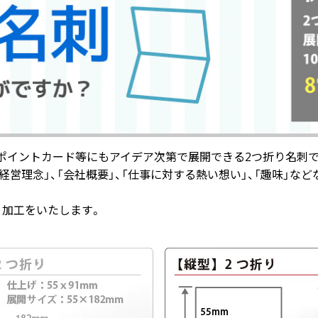
ポイントカード等にもアイデア次第で展開できる2つ折り名刺で
「経営理念」、「会社概要」、「仕事に対する熱い想い」、「趣味」
り加工をいたします。