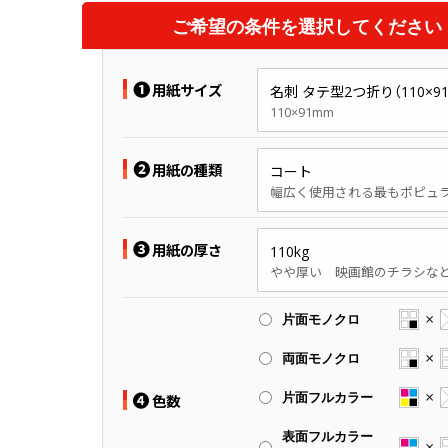
ご希望の条件を選択してください
❶
用紙サイズ
名刺 タテ型2つ折り（110×9
110×91mm
❷
用紙の種類
コート
❸
用紙の厚さ
110kg
片面モノクロ
両面モノクロ
❹
片面フルカラー
色数
表面フルカラー