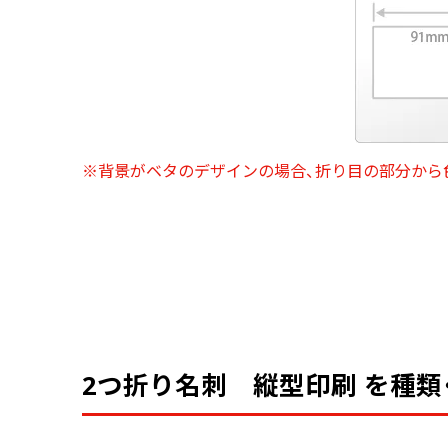
中綴じ冊子
無線綴じ冊子
季節商品
封筒／クリアファイル
※背景がベタのデザインの場合、折り目の部分から
2つ折り名刺 縦型印刷 を種類