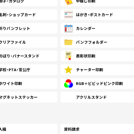
冊子・
カタログ
中綴じ印刷
(￥12,570 税込)
(￥11,300 税込)
(￥10
1500
￥5,827
￥5,663
￥5,
(税抜)
(税抜)
名刺・
ショップカード
はがき・
ポストカード
(￥6,410 税込)
(￥6,230 税込)
(￥6,
折り
パンフレット
カレンダー
(￥12,880 税込)
(￥11,610 税込)
(￥10
1600
￥6,254
￥6,072
￥5,
(税抜)
(税抜)
(￥6,880 税込)
(￥6,680 税込)
(￥6,
クリアファイル
パンフ
フォルダー
(￥13,290 税込)
(￥11,910 税込)
(￥10
のぼり・
バナースタンド
表彰状印刷
1700
￥6,681
￥6,490
￥6,
(税抜)
(税抜)
(￥7,350 税込)
(￥7,140 税込)
(￥6,
学校・PTA・
官公庁
チャーター印刷
(￥13,690 税込)
(￥12,220 税込)
(￥10
ホワイト印刷
RGB＋ビビッドピンク印刷
1800
￥7,109
￥6,909
￥6,
(税抜)
(税抜)
(￥7,820 税込)
(￥7,600 税込)
(￥7,
マグネットステッカー
アクリルスタンド
(￥14,100 税込)
(￥12,630 税込)
(￥11
1900
￥7,536
￥7,318
￥7,
(税抜)
(税抜)
(￥8,290 税込)
(￥8,050 税込)
(￥7,
入稿
資料請求
(￥14,510 税込)
(￥12,980 税込)
(￥11