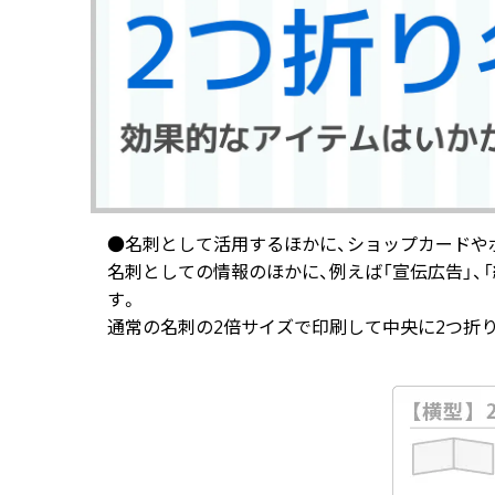
画面表示操作
ユーザー登録ログイン
注文
入稿
データ
校正・印刷
●名刺として活用するほかに、ショップカードや
お支払い
名刺としての情報のほかに、例えば「宣伝広告」、
す。
梱包・包装
通常の名刺の2倍サイズで印刷して中央に2つ折
発送・配送
変更・キャンセル
商品別のよくある質問
折り加工