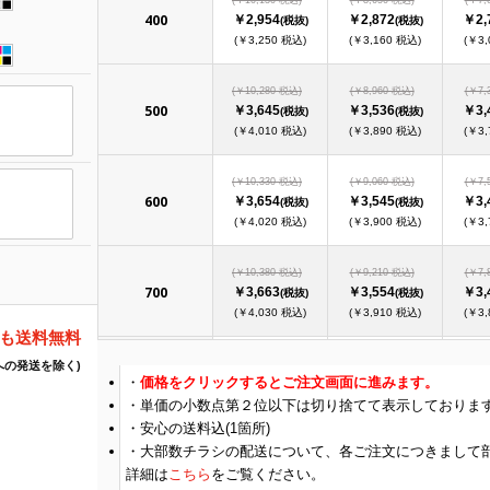
400
￥2,954
￥2,872
￥2,
(税抜)
(税抜)
(￥3,250 税込)
(￥3,160 税込)
(￥3,
(￥10,280 税込)
(￥8,960 税込)
(￥7,
500
￥3,645
￥3,536
￥3,
(税抜)
(税抜)
(￥4,010 税込)
(￥3,890 税込)
(￥3,
(￥10,330 税込)
(￥9,060 税込)
(￥7,
600
￥3,654
￥3,545
￥3,
(税抜)
(税抜)
(￥4,020 税込)
(￥3,900 税込)
(￥3,
(￥10,380 税込)
(￥9,210 税込)
(￥7,
700
￥3,663
￥3,554
￥3,
(税抜)
(税抜)
(￥4,030 税込)
(￥3,910 税込)
(￥3,
でも送料無料
(￥10,490 税込)
(￥9,320 税込)
(￥8,
への発送を除く)
価格をクリックするとご注文画面に進みます。
800
￥3,672
￥3,563
￥3,
(税抜)
(税抜)
単価の小数点第２位以下は切り捨てて表示しておりま
(￥4,040 税込)
(￥3,920 税込)
(￥3,
安心の送料込(1箇所)
大部数チラシの配送について、各ご注文につきまして
(￥10,540 税込)
(￥9,470 税込)
(￥8,
900
詳細は
こちら
をご覧ください。
￥3,681
￥3,572
￥3,
(税抜)
(税抜)