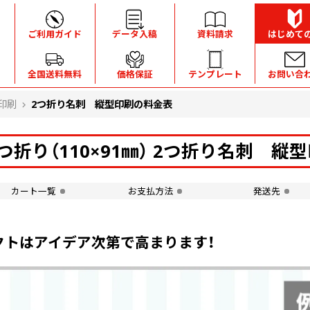
ご利用ガイド
データ入稿
資料請求
はじめて
全国送料無料
価格保証
テンプレート
お問い合
印刷
2つ折り名刺 縦型印刷の料金表
つ折り（110×91㎜） 2つ折り名刺 縦
カート一覧
お支払方法
発送先
クトはアイデア次第で高まります！