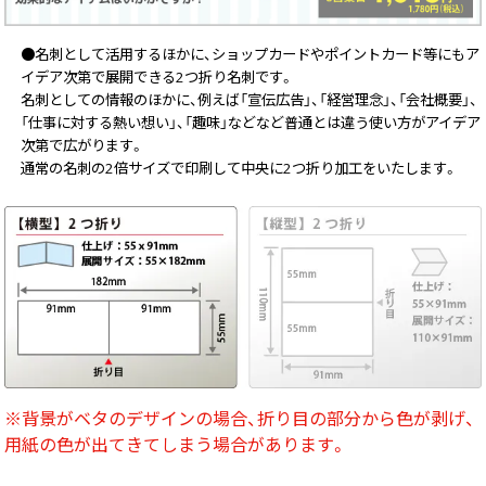
画面表示操作
●名刺として活用するほかに、ショップカードやポイントカード等にもア
ユーザー登録ログイン
イデア次第で展開できる2つ折り名刺です。
名刺としての情報のほかに、例えば「宣伝広告」、「経営理念」、「会社概要」、
注文
「仕事に対する熱い想い」、「趣味」などなど普通とは違う使い方がアイデア
次第で広がります。
入稿
通常の名刺の2倍サイズで印刷して中央に2つ折り加工をいたします。
データ
校正・印刷
お支払い
梱包・包装
発送・配送
変更・キャンセル
※背景がベタのデザインの場合、折り目の部分から色が剥げ、
商品別のよくある質問
用紙の色が出てきてしまう場合があります。
折り加工