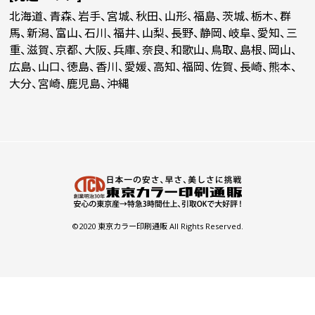
10000
￥21,481
￥20,863
￥20,263
￥
(税抜)
(税抜)
(税抜)
北海道、青森、岩手、宮城、秋田、山形、福島、茨城、栃木、群
(￥23,630 税込)
(￥22,950 税込)
(￥22,290 税込)
(
馬、新潟、富山、石川、福井、山梨、長野、静岡、岐阜、愛知、三
重、滋賀、京都、大阪、兵庫、奈良、和歌山、鳥取、島根、岡山、
(￥50,870 税込)
(￥45,470 税込)
(
広島、山口、徳島、香川、愛媛、高知、福岡、佐賀、長崎、熊本、
11000
￥22,427
￥21,781
￥
(税抜)
(税抜)
大分、宮崎、鹿児島、沖縄
(￥24,670 税込)
(￥23,960 税込)
(
(￥53,980 税込)
(￥48,680 税込)
(
12000
￥23,990
￥23,300
￥
(税抜)
(税抜)
(￥26,390 税込)
(￥25,630 税込)
(
(￥57,030 税込)
(￥51,890 税込)
(
13000
￥25,545
￥24,809
￥
(税抜)
(税抜)
(￥28,100 税込)
(￥27,290 税込)
(
©2020 東京カラー印刷通販 All Rights Reserved.
(￥60,140 税込)
(￥55,100 税込)
(
14000
￥27,109
￥26,327
￥
(税抜)
(税抜)
(￥29,820 税込)
(￥28,960 税込)
(
(￥63,250 税込)
(￥58,360 税込)
(
15000
￥28,672
￥27,845
￥
(税抜)
(税抜)