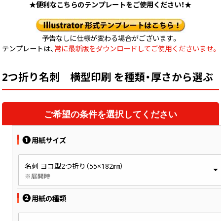
中綴じ冊子
★便利なこちらのテンプレートをご使用ください！★
無線綴じ冊子
季節商品
予告なしに仕様が変わる場合がございます。
封筒／クリアファイル
テンプレートは、
常に最新版をダウンロードしてご使用くださいませ。
2つ折り名刺 横型印刷 を種類・厚さから選ぶ
ご希望の条件を選択してください
❶
用紙サイズ
名刺 ヨコ型2つ折り（55×182㎜）
※展開時
❷
用紙の種類