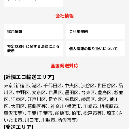
(￥43,940 税込)
(￥38,600 税込)
(￥33,910 税込)
(
7500
￥17,018
￥16,527
￥16,054
￥
(税抜)
(税抜)
(税抜)
会社情報
(￥18,720 税込)
(￥18,180 税込)
(￥17,660 税込)
(
採用情報
ご利用規約
(￥45,930 税込)
(￥40,430 税込)
(￥35,590 税込)
(
8000
￥17,909
￥17,390
￥16,890
￥
(税抜)
(税抜)
(税抜)
(￥19,700 税込)
(￥19,130 税込)
(￥18,580 税込)
(
特定商取引に関する法律による
個人情報の取り扱いについて
表示
(￥47,970 税込)
(￥42,260 税込)
(￥37,270 税込)
(
8500
￥18,800
￥18,263
￥17,736
￥
(税抜)
(税抜)
(税抜)
全国発送対応
(￥20,680 税込)
(￥20,090 税込)
(￥19,510 税込)
(
[近隣エコ輸送エリア]
(￥49,950 税込)
(￥44,100 税込)
(￥38,900 税込)
(
東京（新宿区、港区、千代田区、中央区、渋谷区、世田谷区、品
9000
￥19,700
￥19,127
￥18,581
￥
(税抜)
(税抜)
(税抜)
(￥21,670 税込)
(￥21,040 税込)
(￥20,440 税込)
(
川区、中野区、文京区、目黒区、墨田区、台東区、豊島区、杉並
区、江東区、江戸川区、足立区、板橋区、練馬区、北区、荒川
(￥51,990 税込)
(￥45,930 税込)
(￥40,580 税込)
(
区、大田区、葛飾区等）、神奈川（横浜市、川崎市、相模原市、
9500
￥20,590
￥20,000
￥19,418
￥
(税抜)
(税抜)
(税抜)
藤沢市等）、千葉（千葉市、船橋市、柏市、松戸市等）、埼玉（さ
(￥22,650 税込)
(￥22,000 税込)
(￥21,360 税込)
(
いたま市、川口市、川越市、所沢市等）
[発送エリア]
(￥53,980 税込)
(￥47,760 税込)
(￥42,260 税込)
(