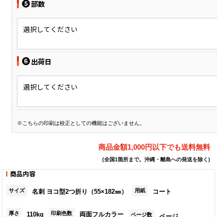
❺
部数
選択してください
❻
出荷日
選択してください
※こちらの印刷は校正としての機能はございません。
商品金額1,000円以下でも送料無料
(全国1箇所まで。沖縄・離島への発送を除く)
商品内容
サイズ
用紙
名刺 ヨコ型2つ折り（55×182㎜）
コート
厚さ
印刷色数
110kg
両面フルカラー
ページ数
ページ