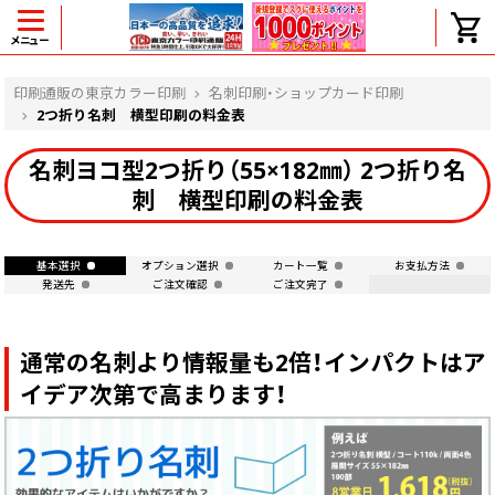
メニュー
ヘルプ
印刷通販の東京カラー印刷
名刺印刷・ショップカード印刷
2つ折り名刺 横型印刷の料金表
名刺ヨコ型2つ折り（55×182㎜） 2つ折り名
よくある質問
刺 横型印刷の料金表
入金・決済後、入金情報画面に反映されま
せん。
価格表にない部数の注文は可能ですか？
基本選択
オプション選択
カート一覧
お支払方法
発送先
ご注文確認
ご注文完了
出荷からお届けまでの日数を教えてくださ
い。
完成時間の目安を電話で確認できますか？
通常の名刺より情報量も2倍！インパクトはア
任意の部数単位で帯をかけて納品できま
すか？
イデア次第で高まります！
領収書・納品書を発行は可能ですか？
初回特典の1000ポイントを使用するに
は？
見本と印刷データの比較はしてくれます
か？