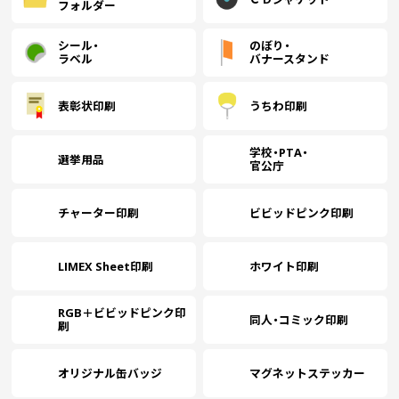
フォルダー
(￥17,060 税込)
(￥15,270 税込)
(￥13,750 税込)
(
2000
￥8,063
￥7,836
￥7,609
(税抜)
(税抜)
(税抜)
シール・
のぼり・
(￥8,870 税込)
(￥8,620 税込)
(￥8,370 税込)
ラベル
バナースタンド
(￥20,210 税込)
(￥18,070 税込)
(￥16,240 税込)
(
2500
￥9,045
￥8,781
￥8,527
(税抜)
(税抜)
(税抜)
表彰状印刷
うちわ印刷
(￥9,950 税込)
(￥9,660 税込)
(￥9,380 税込)
学校・PTA・
選挙用品
(￥23,320 税込)
(￥20,880 税込)
(￥18,740 税込)
(
官公庁
3000
￥10,018
￥9,727
￥9,445
(税抜)
(税抜)
(税抜)
(￥11,020 税込)
(￥10,700 税込)
(￥10,390 税込)
(
チャーター印刷
ビビッドピンク印刷
(￥25,970 税込)
(￥23,010 税込)
(￥20,470 税込)
(
3500
￥10,654
￥10,345
￥10,045
(税抜)
(税抜)
(税抜)
LIMEX Sheet印刷
ホワイト印刷
(￥11,720 税込)
(￥11,380 税込)
(￥11,050 税込)
(
(￥28,620 税込)
(￥25,150 税込)
(￥22,150 税込)
(
RGB＋ビビッドピンク印
同人・コミック印刷
4000
￥11,290
￥10,963
￥10,645
￥
刷
(税抜)
(税抜)
(税抜)
(￥12,420 税込)
(￥12,060 税込)
(￥11,710 税込)
(
オリジナル缶バッジ
マグネットステッカー
(￥31,260 税込)
(￥27,290 税込)
(￥23,880 税込)
(
4500
￥11,918
￥11,572
￥11,236
￥
(税抜)
(税抜)
(税抜)