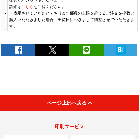
発送がパレット便となります。
￥3,609
90
(税抜)
(￥3,970 税込)
詳細は
こちら
をご覧ください。
表示させていただいております部数の上限を超えるご注文を複数ご
購入いただきました場合、出荷日につきまして調整させていただきま
(￥7,000 税込)
￥3,890
す。
100
(税抜)
(￥4,280 税込)
(￥7,020 税込)
￥4,536
200
(税抜)
(￥4,990 税込)
(￥7,040 税込)
￥5,172
300
(税抜)
(￥5,690 税込)
(￥7,060 税込)
ページ上部へ戻る
￥5,263
400
(税抜)
(￥5,790 税込)
(￥7,070 税込)
印刷サービス
￥5,354
500
(税抜)
(￥5,890 税込)