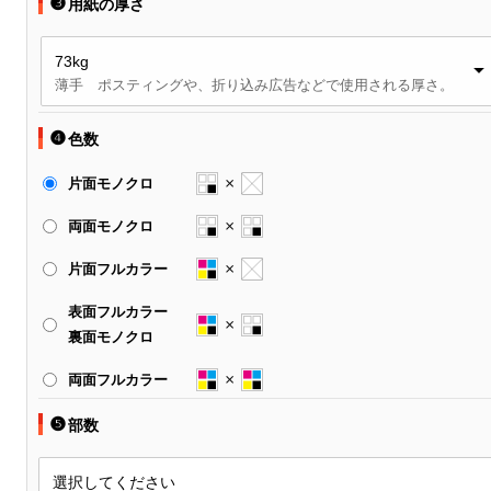
❸
用紙の厚さ
中綴じ冊子
無線綴じ冊子
73kg
薄手 ポスティングや、折り込み広告などで使用される厚さ。
季節商品
封筒／クリアファイル
❹
色数
片面モノクロ
両面モノクロ
片面フルカラー
表面フルカラー
裏面モノクロ
両面フルカラー
❺
部数
選択してください