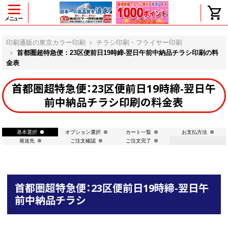
メニュー
ヘルプ
印刷通販の東京カラー印刷
チラシ印刷・フライヤー印刷
首都圏超特急便：23区便前日19時締-翌日午前中納品チラシ印刷の料
金表
よくある質問
首都圏超特急便：23区便前日19時締-翌日午
前中納品チラシ印刷の料金表
入金・決済後、入金情報画面に反映され
ません。
価格表にない部数の注文は可能ですか？
基本選択
オプション選択
カート一覧
お支払方法
出荷からお届けまでの日数を教えてくだ
発送先
ご注文確認
ご注文完了
さい。
完成時間の目安を電話で確認できます
か？
任意の部数単位で帯をかけて納品できま
すか？
首都圏超特急便：23区便前日19時締-翌日午
領収書・納品書を発行は可能ですか？
前中納品チラシ
初回特典の1000ポイントを使用するに
は？
見本と印刷データの比較はしてくれます