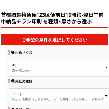
か？
画面表示操作
首都圏超特急便：23区便前日19時締-翌日午前
ユーザー登録ログイン
中納品チラシ印刷 を種類・厚さから選ぶ
注文
入稿
ご希望の条件を選択してください
データ
❶
用紙サイズ
校正・印刷
お支払い
A3
梱包・包装
297×420mm
発送・配送
❷
用紙の種類
変更・キャンセル
コート
商品別のよくある質問
幅広く使用される最もポピュラーな用紙。光沢があり、表面が滑らかです。
折り加工