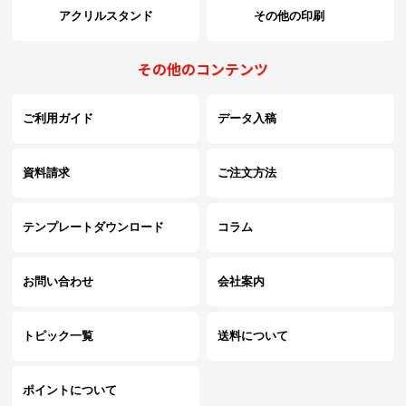
(￥12,420 税込)
アクリルスタンド
その他の印刷
(￥15,690 税込)
￥11,845
1700
(税抜)
その他のコンテンツ
(￥13,030 税込)
ご利用ガイド
データ入稿
(￥16,400 税込)
￥12,400
1800
(税抜)
(￥13,640 税込)
資料請求
ご注文方法
(￥17,120 税込)
￥12,945
1900
(税抜)
テンプレートダウンロード
コラム
(￥14,240 税込)
(￥17,820 税込)
お問い合わせ
会社案内
￥13,500
2000
(税抜)
(￥14,850 税込)
トピック一覧
送料について
ポイントについて