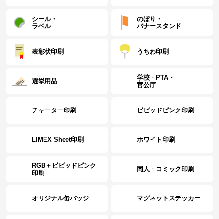
￥8,536
1100
(税抜)
(￥9,390 税込)
シール・
のぼり・
ラベル
バナースタンド
(￥12,120 税込)
￥9,081
1200
(税抜)
表彰状印刷
うちわ印刷
(￥9,990 税込)
学校・PTA・
選挙用品
(￥12,830 税込)
官公庁
￥9,636
1300
(税抜)
(￥10,600 税込)
チャーター印刷
ビビッドピンク印刷
(￥13,550 税込)
￥10,190
1400
(税抜)
LIMEX Sheet印刷
ホワイト印刷
(￥11,210 税込)
(￥14,260 税込)
RGB＋ビビッドピンク
同人・コミック印刷
￥10,745
1500
(税抜)
印刷
(￥11,820 税込)
オリジナル缶バッジ
マグネットステッカー
(￥14,970 税込)
￥11,290
1600
(税抜)