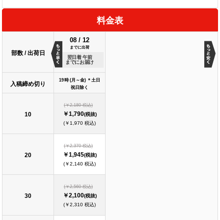
料金表
08
/
12
までに出荷
部数 / 出荷日
翌日着 午前
までにお届け
19時 (月～金) ＊土日
入稿締め切り
祝日除く
(￥2,180 税込)
￥1,790
10
(税抜)
(￥1,970 税込)
(￥2,370 税込)
￥1,945
20
(税抜)
(￥2,140 税込)
(￥2,560 税込)
￥2,100
30
(税抜)
(￥2,310 税込)