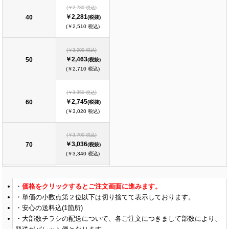
(￥2,780 税込)
￥2,281
40
(税抜)
(￥2,510 税込)
(￥3,000 税込)
￥2,463
50
(税抜)
(￥2,710 税込)
(￥3,350 税込)
￥2,745
60
(税抜)
(￥3,020 税込)
(￥3,700 税込)
￥3,036
70
(税抜)
(￥3,340 税込)
(￥4,050 税込)
価格をクリックするとご注文画面に進みます。
￥3,318
80
(税抜)
単価の小数点第２位以下は切り捨てて表示しております。
(￥3,650 税込)
安心の送料込(1箇所)
大部数チラシの配送について、各ご注文につきまして部数により、
(￥4,400 税込)