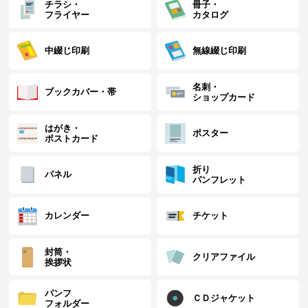
チラシ・
冊子・
フライヤー
カタログ
(￥7,790 税込)
￥5,881
600
(税抜)
(￥6,470 税込)
中綴じ印刷
無線綴じ印刷
(￥8,520 税込)
名刺・
ブックカバー・帯
￥6,409
700
(税抜)
ショップカード
(￥7,050 税込)
はがき・
ポスター
(￥9,240 税込)
ポストカード
￥6,927
800
(税抜)
(￥7,620 税込)
折り
パネル
パンフレット
(￥9,980 税込)
￥7,454
900
(税抜)
カレンダー
チケット
(￥8,200 税込)
封筒・
(￥10,700 税込)
クリアファイル
挨拶状
￥7,981
1000
(税抜)
(￥8,780 税込)
パンフ
ＣＤジャケット
フォルダー
(￥11,400 税込)