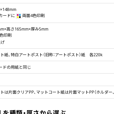
×148mm
のカードに
両面4色印刷
mm×高さ165mm×厚み5mm
4色印刷
上げ
ト紙、特白アートポスト（旧称：アートポスト）紙 各220k
ードの用紙と同じ
トは片面クリアPP、マットコート紙は片面マットPP（ホルダー
 を種類・厚さから選ぶ