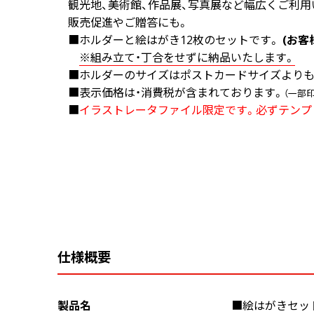
観光地、美術館、作品展、写真展など幅広くご利用
販売促進やご贈答にも。
画面表示操作
■ホルダーと絵はがき12枚のセットです。
(お客
ユーザー登録ログイン
※組み立て・丁合をせずに納品いたします。
■ホルダーのサイズはポストカードサイズよりも余
注文
■表示価格は・消費税が含まれております。
（一部
入稿
■
イラストレータファイル限定です。必ずテンプ
データ
校正・印刷
お支払い
梱包・包装
発送・配送
変更・キャンセル
仕様概要
商品別のよくある質問
折り加工
製品名
■絵はがきセッ