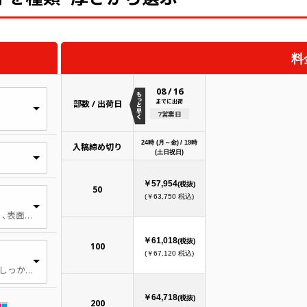
料
08
/
16
までに出荷
部数 / 出荷日
7営業日
24時 (月～金) / 19時
入稿締め切り
(土日祝日)
￥57,954
(税抜)
50
(￥63,750 税込)
非印刷部分の光沢が抑えてあり、表面が滑らかな用紙。落ち着いた印象を持たせたい印刷物向きです。
￥61,018
(税抜)
100
(￥67,120 税込)
厚手 官製はがきよりも厚く、しっかりとした紙厚です。名刺・カード・本の表紙などに適しています。
￥64,718
(税抜)
200