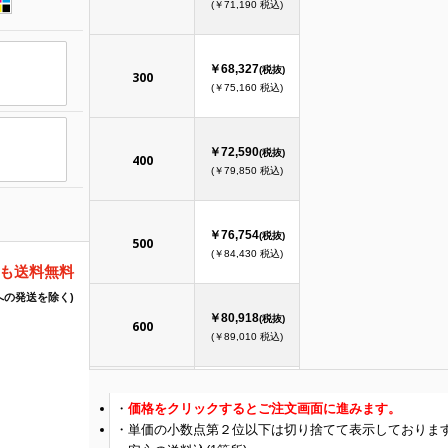
(￥71,190 税込)
￥68,327
(税抜)
300
(￥75,160 税込)
￥72,590
(税抜)
400
(￥79,850 税込)
￥76,754
(税抜)
500
(￥84,430 税込)
でも送料無料
への発送を除く)
￥80,918
(税抜)
600
(￥89,010 税込)
￥85,000
(税抜)
価格をクリックするとご注文画面に進みます。
700
(￥93,500 税込)
単価の小数点第２位以下は切り捨てて表示しておりま