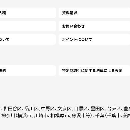
入稿
資料請求
￥280,918
(税抜)
5500
(￥309,010 税込)
お問い合わせ
ついて
ポイントについて
￥297,590
(税抜)
6000
(￥327,350 税込)
￥314,254
(税抜)
6500
(￥345,680 税込)
規約
特定商取引に関する法律による表示
￥330,918
(税抜)
7000
(￥364,010 税込)
区、世田谷区、品川区、中野区、文京区、目黒区、墨田区、台東区、豊
￥347,590
(税抜)
7500
、神奈川（横浜市、川崎市、相模原市、藤沢市等）、千葉（千葉市、船
(￥382,350 税込)