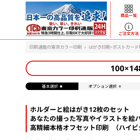
商品一覧
ヘルプ
ご注文方法
印刷通販の東京カラー印刷
はがき印刷・ポストカード
よくある質問
入金・決済後、入金情報画面に反映されま
100×
せん。
価格表にない部数の注文は可能ですか？
出荷からお届けまでの日数を教えてくださ
基本選択
オプション選択
い。
完成時間の目安を電話で確認できますか？
任意の部数単位で帯をかけて納品できま
すか？
ホルダーと絵はがき12枚のセット
領収書・納品書を発行は可能ですか？
あなたの撮った写真やイラストを絵ハ
初回特典の1000ポイントを使用するに
高精細本格オフセット印刷 （ハイビ
は？
見本と印刷データの比較はしてくれます
か？