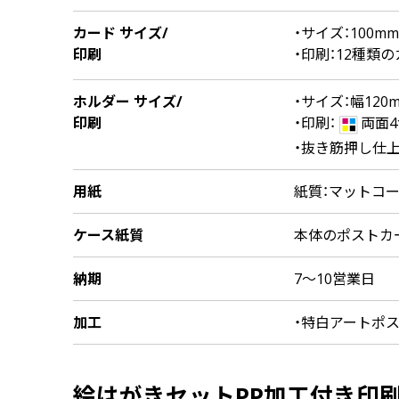
中綴じ冊子
カード サイズ/
・サイズ：100mm
無線綴じ冊子
印刷
・印刷：12種類
季節商品
封筒／クリアファイル
ホルダー サイズ/
・サイズ：幅120
印刷
・印刷：
両面
・抜き筋押し仕
用紙
紙質：マットコー
ケース紙質
本体のポストカ
納期
7～10営業日
加工
・特白アートポス
絵はがきセットPP加工付き印刷