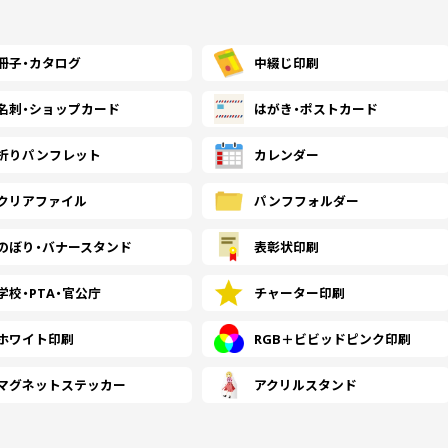
￥160,090
(税抜)
2500
(￥176,100 税込)
冊子・
カタログ
中綴じ印刷
￥180,918
(税抜)
3000
(￥199,010 税込)
名刺・
ショップカード
はがき・
ポストカード
折り
パンフレット
カレンダー
￥201,754
(税抜)
3500
(￥221,930 税込)
クリアファイル
パンフ
フォルダー
のぼり・
バナースタンド
表彰状印刷
￥222,590
(税抜)
4000
(￥244,850 税込)
学校・PTA・
官公庁
チャーター印刷
￥243,418
ホワイト印刷
RGB＋ビビッドピンク印刷
(税抜)
4500
(￥267,760 税込)
マグネットステッカー
アクリルスタンド
￥264,254
(税抜)
5000
(￥290,680 税込)