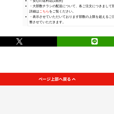
安心の送料込(1箇所)
大部数チラシの配送について、各ご注文につきまして
￥89,163
(税抜)
800
詳細は
こちら
をご覧ください。
(￥98,080 税込)
表示させていただいております部数の上限を超えるご
整させていただきます。
￥93,418
(税抜)
900
(￥102,760 税込)
￥97,590
(税抜)
1000
(￥107,350 税込)
￥118,418
(税抜)
1500
(￥130,260 税込)
ページ上部へ戻る
￥139,254
(税抜)
2000
(￥153,180 税込)