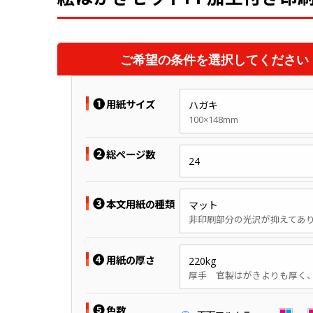
ご希望の条件を選択してください
❶
用紙サイズ
ハガキ
100×148mm
❷
総ページ数
24
❸
本文用紙の種類
マット
❹
用紙の厚さ
220kg
❺
色数