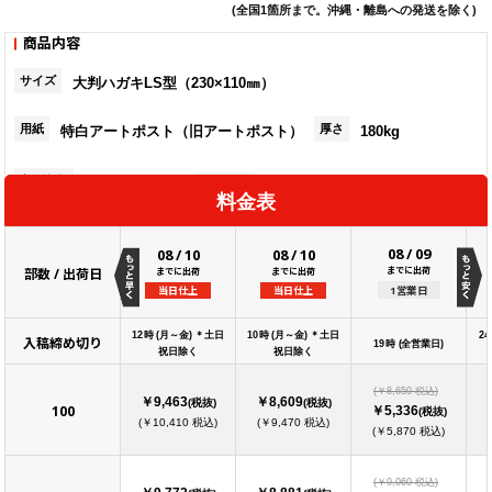
(全国1箇所まで。沖縄・離島への発送を除く)
商品内容
サイズ
大判ハガキLS型（230×110㎜）
用紙
厚さ
特白アートポスト（旧アートポスト）
180kg
印刷色数
片面フルカラー
ページ数
ページ
料金表
08
/
09
08
/
10
08
/
10
までに出荷
部数 / 出荷日
までに出荷
までに出荷
1営業日
当日仕上
当日仕上
12時 (月～金) ＊土日
10時 (月～金) ＊土日
24
入稿締め切り
19時 (全営業日)
祝日除く
祝日除く
(￥8,650 税込)
￥9,463
￥8,609
(税抜)
(税抜)
100
￥5,336
(税抜)
(￥10,410 税込)
(￥9,470 税込)
(￥5,870 税込)
(￥9,060 税込)