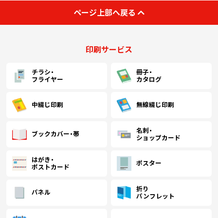
(￥21,590 税込)
(
￥28,109
￥25,554
(税抜)
(税抜)
ページ上部へ戻る
2500
￥18,445
￥
(税抜)
(￥30,920 税込)
(￥28,110 税込)
(￥20,290 税込)
(
(￥24,130 税込)
(
印刷サービス
￥31,572
￥28,700
(税抜)
(税抜)
3000
￥21,081
￥
(税抜)
(￥34,730 税込)
(￥31,570 税込)
(￥23,190 税込)
(
チラシ・
冊子・
フライヤー
カタログ
(￥26,780 税込)
(
￥33,000
￥30,000
(税抜)
(税抜)
3500
￥23,700
￥
(税抜)
(￥36,300 税込)
(￥33,000 税込)
(￥26,070 税込)
(
中綴じ印刷
無線綴じ印刷
(￥29,430 税込)
(
名刺・
￥34,418
￥31,290
(税抜)
(税抜)
ブックカバー・帯
4000
￥26,318
￥
(税抜)
ショップカード
(￥37,860 税込)
(￥34,420 税込)
(￥28,950 税込)
(
はがき・
ポスター
ポストカード
(￥32,080 税込)
(
￥35,845
￥32,590
(税抜)
(税抜)
4500
￥28,945
￥
(税抜)
(￥39,430 税込)
(￥35,850 税込)
(￥31,840 税込)
(
折り
パネル
パンフレット
￥37,272
￥33,881
￥31,572
￥
(税抜)
(税抜)
(税抜)
5000