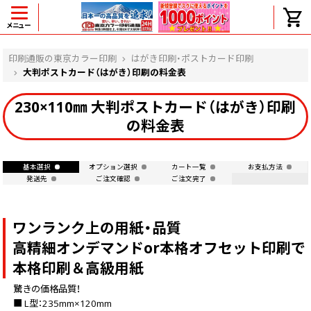
メニュー
ヘルプ
印刷通販の東京カラー印刷
はがき印刷・ポストカード印刷
大判ポストカード（はがき）印刷の料金表
230×110㎜ 大判ポストカード（はがき）印刷
よくある質問
の料金表
入金・決済後、入金情報画面に反映されま
せん。
価格表にない部数の注文は可能ですか？
基本選択
オプション選択
カート一覧
お支払方法
発送先
ご注文確認
ご注文完了
出荷からお届けまでの日数を教えてくださ
い。
完成時間の目安を電話で確認できますか？
ワンランク上の用紙・品質
任意の部数単位で帯をかけて納品できま
すか？
高精細オンデマンドor本格オフセット印刷で
領収書・納品書を発行は可能ですか？
本格印刷＆高級用紙
初回特典の1000ポイントを使用するに
は？
驚きの価格品質！
見本と印刷データの比較はしてくれます
■ L型：235mm×120mm
か？