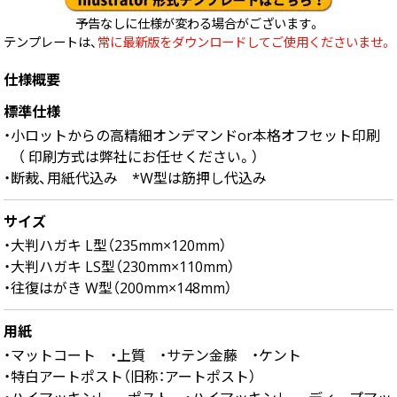
中綴じ冊子
予告なしに仕様が変わる場合がございます。
無線綴じ冊子
テンプレートは、
常に最新版をダウンロードしてご使用くださいませ。
季節商品
仕様概要
封筒／クリアファイル
標準仕様
・小ロットからの高精細オンデマンドor本格オフセット印刷
（ 印刷方式は弊社にお任せください。）
・断裁、用紙代込み *W型は筋押し代込み
サイズ
・大判ハガキ L型（235mm×120mm）
・大判ハガキ LS型（230mm×110mm）
・往復はがき W型（200mm×148mm）
用紙
・マットコート ・上質 ・サテン金藤 ・ケント
・特白アートポスト（旧称：アートポスト）