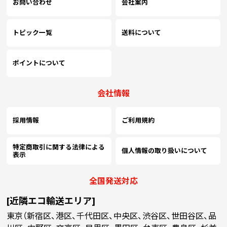
￥57,500
￥
お問い合わせ
会社案内
(税抜)
11000
(￥63,250 税込)
(
トピック一覧
送料について
￥61,754
￥
(税抜)
12000
(￥67,930 税込)
(
ポイントについて
￥66,018
￥
(税抜)
13000
会社情報
(￥72,620 税込)
(
採用情報
ご利用規約
￥70,272
￥
(税抜)
14000
(￥77,300 税込)
(
特定商取引に関する法律による
個人情報の取り扱いについて
表示
(
￥74,536
(税抜)
15000
￥
全国発送対応
(￥81,990 税込)
(
[近隣エコ輸送エリア]
(
￥78,790
(税抜)
東京（新宿区、港区、千代田区、中央区、渋谷区、世田谷区、品
16000
￥
(￥86,670 税込)
(