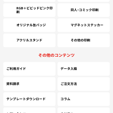
RGB＋ビビッドピンク印
￥54,281
￥49,345
￥44,536
￥
(税抜)
(税抜)
(税抜)
同人・コミック印刷
8000
刷
(￥59,710 税込)
(￥54,280 税込)
(￥48,990 税込)
(
オリジナル缶バッジ
マグネットステッカー
￥57,136
￥51,936
￥46,736
￥
(税抜)
(税抜)
(税抜)
8500
(￥62,850 税込)
(￥57,130 税込)
(￥51,410 税込)
(
アクリルスタンド
その他の印刷
(
￥59,981
￥54,536
￥48,881
(税抜)
(税抜)
(税抜)
9000
￥
その他のコンテンツ
(￥65,980 税込)
(￥59,990 税込)
(￥53,770 税込)
(
ご利用ガイド
データ入稿
(￥56,220 税込)
￥62,836
￥57,127
￥
(税抜)
(税抜)
9500
￥51,072
(税抜)
(￥69,120 税込)
(￥62,840 税込)
(
(￥56,180 税込)
資料請求
ご注文方法
￥65,690
￥59,718
￥53,236
￥
(税抜)
(税抜)
(税抜)
10000
(￥72,260 税込)
(￥65,690 税込)
(￥58,560 税込)
(
テンプレートダウンロード
コラム