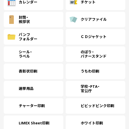
(￥41,000 税込)
(￥37,270 税込)
(￥34,730 税込)
(
カレンダー
チケット
封筒・
クリアファイル
￥40,127
￥36,472
￥33,700
￥
(税抜)
(税抜)
(税抜)
挨拶状
5500
(￥44,140 税込)
(￥40,120 税込)
(￥37,070 税込)
(
パンフ
ＣＤジャケット
フォルダー
(￥39,510 税込)
￥42,972
￥39,072
￥
(税抜)
(税抜)
6000
￥35,900
(税抜)
(￥47,270 税込)
(￥42,980 税込)
(
シール・
のぼり・
(￥39,490 税込)
ラベル
バナースタンド
(
￥45,827
￥41,663
￥38,054
(税抜)
(税抜)
(税抜)
6500
￥
表彰状印刷
うちわ印刷
(￥50,410 税込)
(￥45,830 税込)
(￥41,860 税込)
(
学校・PTA・
選挙用品
(￥44,300 税込)
(
官公庁
￥48,681
￥44,254
(税抜)
(税抜)
7000
￥40,236
￥
(税抜)
(￥53,550 税込)
(￥48,680 税込)
(￥44,260 税込)
(
チャーター印刷
ビビッドピンク印刷
￥51,536
￥46,845
￥42,400
￥
(税抜)
(税抜)
(税抜)
7500
(￥56,690 税込)
(￥51,530 税込)
(￥46,640 税込)
(
LIMEX Sheet印刷
ホワイト印刷