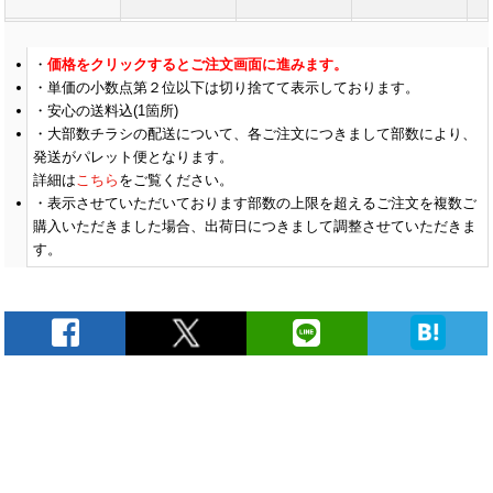
(￥13,030 税込)
(
￥17,009
￥15,454
(税抜)
(税抜)
価格をクリックするとご注文画面に進みます。
800
￥8,236
(税抜)
(￥18,710 税込)
(￥17,000 税込)
単価の小数点第２位以下は切り捨てて表示しております。
(￥9,060 税込)
安心の送料込(1箇所)
大部数チラシの配送について、各ご注文につきまして部数により、
(￥13,540 税込)
(
￥17,309
￥15,736
(税抜)
(税抜)
900
発送がパレット便となります。
￥8,600
(税抜)
(￥19,040 税込)
(￥17,310 税込)
(￥9,460 税込)
詳細は
こちら
をご覧ください。
表示させていただいております部数の上限を超えるご注文を複数ご
購入いただきました場合、出荷日につきまして調整させていただきま
(￥14,050 税込)
(
￥17,618
￥16,018
(税抜)
(税抜)
1000
￥8,954
す。
(税抜)
(￥19,380 税込)
(￥17,620 税込)
(￥9,850 税込)
(￥16,600 税込)
(
￥21,081
￥19,163
(税抜)
(税抜)
1500
￥12,390
￥
(税抜)
(￥23,190 税込)
(￥21,080 税込)
(￥13,630 税込)
(
(￥19,140 税込)
(
￥24,645
￥22,400
(税抜)
(税抜)
2000
￥15,827
￥
(税抜)
(￥27,110 税込)
(￥24,640 税込)
(￥17,410 税込)
(