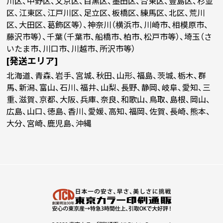
川区、中野区、文京区、目黒区、墨田区、台東区、豊島区、杉並
区、江東区、江戸川区、足立区、板橋区、練馬区、北区、荒川
区、大田区、葛飾区等）、神奈川（横浜市、川崎市、相模原市、
￥83,054
￥
(税抜)
17000
藤沢市等）、千葉（千葉市、船橋市、柏市、松戸市等）、埼玉（さ
(￥91,360 税込)
(
いたま市、川口市、川越市、所沢市等）
[発送エリア]
￥87,309
￥
(税抜)
18000
北海道、青森、岩手、宮城、秋田、山形、福島、茨城、栃木、群
(￥96,040 税込)
(
馬、新潟、富山、石川、福井、山梨、長野、静岡、岐阜、愛知、三
重、滋賀、京都、大阪、兵庫、奈良、和歌山、鳥取、島根、岡山、
￥91,572
￥
広島、山口、徳島、香川、愛媛、高知、福岡、佐賀、長崎、熊本、
(税抜)
19000
(￥100,730 税込)
(
大分、宮崎、鹿児島、沖縄
￥95,827
￥
(税抜)
20000
(￥105,410 税込)
(
￥
21000
(