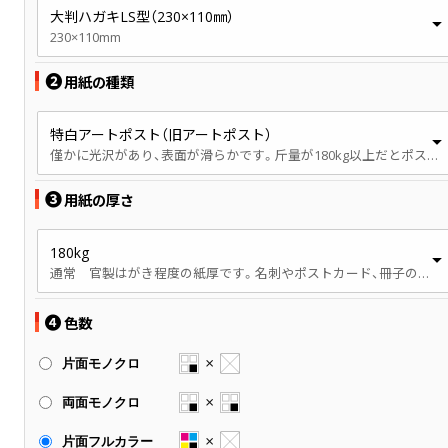
大判ハガキLS型（230×110㎜）
230×110mm
❷
用紙の種類
特白アートポスト（旧アートポスト）
僅かに光沢があり、表面が滑らかです。斤量が180kg以上だとポストカード製作でご注文が多い用紙です。
❸
用紙の厚さ
180kg
通常 官製はがき程度の紙厚です。名刺やポストカード、冊子の表紙などで使用されます。
❹
色数
片面モノクロ
両面モノクロ
片面フルカラー