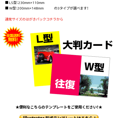
■ LS型：230mm×110mm
■ W型：200mm×148mm の3タイプが選べます！
画面表示操作
ユーザー登録ログイン
通常サイズのはがきパックコチラから
注文
入稿
データ
校正・印刷
お支払い
梱包・包装
発送・配送
変更・キャンセル
商品別のよくある質問
★便利なこちらのテンプレートをご使用ください！★
折り加工