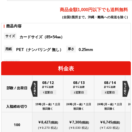
商品金額1,000円以下でも送料無料
(全国1箇所まで。沖縄・離島への発送を除く)
商品内容
サイズ
カードサイズ（85×54㎜）
用紙
厚さ
PET（ナンバリング 無し）
0.25mm
印刷色数
片面フルカラー
ページ数
ページ
料金表
08
/
12
08
/
13
08
/
14
までに出荷
までに出荷
までに出荷
部数 / 出荷日
1営業日
2営業日
3営業日
19時 (月～金) ＊土日
24時 (月～金) ＊土日
24時 (月～金) ＊土日
2
入稿締め切り
祝日除く
祝日除く
祝日除く
￥8,427
￥7,300
￥6,745
(税抜)
(税抜)
(税抜)
100
(￥9,270 税込)
(￥8,030 税込)
(￥7,420 税込)