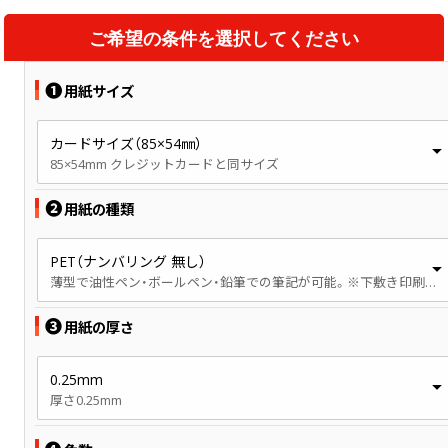
ご希望の条件を選択してください
❶
用紙サイズ
カードサイズ（85×54㎜）
85×54mm クレジットカードと同サイズ
❷
用紙の種類
PET（ナンバリング 無し）
薄型で油性ペン・ボールペン・鉛筆での筆記が可能。※下敷き印刷の場合はラミネート致しますので筆記は不可となります。
❸
用紙の厚さ
0.25mm
厚さ0.25mm