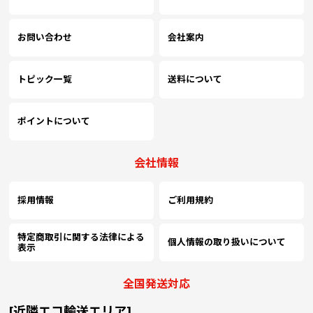
￥71,845
￥62,200
￥57,600
￥
お問い合わせ
会社案内
(税抜)
(税抜)
(税抜)
2900
(￥79,030 税込)
(￥68,420 税込)
(￥63,360 税込)
(
トピック一覧
送料について
￥73,736
￥63,836
￥59,118
￥
(税抜)
(税抜)
(税抜)
3000
(￥81,110 税込)
(￥70,220 税込)
(￥65,030 税込)
(
ポイントについて
￥75,627
￥65,472
￥60,636
￥
(税抜)
(税抜)
(税抜)
3100
会社情報
(￥83,190 税込)
(￥72,020 税込)
(￥66,700 税込)
(
採用情報
ご利用規約
￥77,518
￥67,109
￥62,154
￥
(税抜)
(税抜)
(税抜)
3200
(￥85,270 税込)
(￥73,820 税込)
(￥68,370 税込)
(
特定商取引に関する法律による
個人情報の取り扱いについて
表示
￥79,409
￥68,745
￥63,672
￥
(税抜)
(税抜)
(税抜)
3300
全国発送対応
(￥87,350 税込)
(￥75,620 税込)
(￥70,040 税込)
(
[近隣エコ輸送エリア]