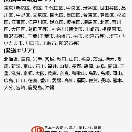
￥81,300
￥70,381
￥65,190
￥
(税抜)
(税抜)
(税抜)
東京（新宿区、港区、千代田区、中央区、渋谷区、世田谷区、品
3400
(￥89,430 税込)
(￥77,420 税込)
(￥71,710 税込)
(
川区、中野区、文京区、目黒区、墨田区、台東区、豊島区、杉並
区、江東区、江戸川区、足立区、板橋区、練馬区、北区、荒川
区、大田区、葛飾区等）、神奈川（横浜市、川崎市、相模原市、
￥83,190
￥72,018
￥66,709
￥
(税抜)
(税抜)
(税抜)
3500
藤沢市等）、千葉（千葉市、船橋市、柏市、松戸市等）、埼玉（さ
(￥91,510 税込)
(￥79,220 税込)
(￥73,380 税込)
(
いたま市、川口市、川越市、所沢市等）
[発送エリア]
￥85,081
￥73,654
￥68,227
￥
(税抜)
(税抜)
(税抜)
3600
北海道、青森、岩手、宮城、秋田、山形、福島、茨城、栃木、群
(￥93,590 税込)
(￥81,020 税込)
(￥75,050 税込)
(
馬、新潟、富山、石川、福井、山梨、長野、静岡、岐阜、愛知、三
重、滋賀、京都、大阪、兵庫、奈良、和歌山、鳥取、島根、岡山、
￥86,972
￥75,290
￥69,745
￥
広島、山口、徳島、香川、愛媛、高知、福岡、佐賀、長崎、熊本、
(税抜)
(税抜)
(税抜)
3700
(￥95,670 税込)
(￥82,820 税込)
(￥76,720 税込)
(
大分、宮崎、鹿児島、沖縄
￥88,863
￥76,927
￥71,263
￥
(税抜)
(税抜)
(税抜)
3800
(￥97,750 税込)
(￥84,620 税込)
(￥78,390 税込)
(
￥90,754
￥78,563
￥72,781
￥
(税抜)
(税抜)
(税抜)
3900