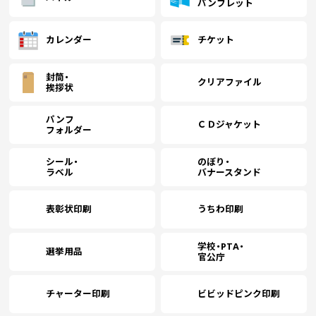
パンフレット
￥51,045
￥44,200
￥40,900
￥
(税抜)
(税抜)
(税抜)
1800
(￥56,150 税込)
(￥48,620 税込)
(￥44,990 税込)
(
カレンダー
チケット
封筒・
クリアファイル
￥52,936
￥45,836
￥42,418
￥
(税抜)
(税抜)
(税抜)
挨拶状
1900
(￥58,230 税込)
(￥50,420 税込)
(￥46,660 税込)
(
パンフ
ＣＤジャケット
フォルダー
￥54,827
￥47,472
￥43,936
￥
(税抜)
(税抜)
(税抜)
2000
(￥60,310 税込)
(￥52,220 税込)
(￥48,330 税込)
(
シール・
のぼり・
ラベル
バナースタンド
￥56,718
￥49,109
￥45,454
￥
(税抜)
(税抜)
(税抜)
2100
表彰状印刷
うちわ印刷
(￥62,390 税込)
(￥54,020 税込)
(￥50,000 税込)
(
学校・PTA・
選挙用品
官公庁
￥58,609
￥50,745
￥46,972
￥
(税抜)
(税抜)
(税抜)
2200
(￥64,470 税込)
(￥55,820 税込)
(￥51,670 税込)
(
チャーター印刷
ビビッドピンク印刷