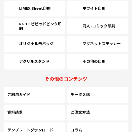
￥60,500
￥52,381
￥48,490
￥
(税抜)
(税抜)
(税抜)
2300
(￥66,550 税込)
(￥57,620 税込)
(￥53,340 税込)
(
LIMEX Sheet印刷
ホワイト印刷
RGB＋ビビッドピンク印
￥62,390
￥54,018
￥50,009
￥
(税抜)
(税抜)
(税抜)
同人・コミック印刷
2400
刷
(￥68,630 税込)
(￥59,420 税込)
(￥55,010 税込)
(
オリジナル缶バッジ
マグネットステッカー
￥64,281
￥55,654
￥51,527
￥
(税抜)
(税抜)
(税抜)
2500
(￥70,710 税込)
(￥61,220 税込)
(￥56,680 税込)
(
アクリルスタンド
その他の印刷
￥66,172
￥57,290
￥53,045
￥
(税抜)
(税抜)
(税抜)
2600
その他のコンテンツ
(￥72,790 税込)
(￥63,020 税込)
(￥58,350 税込)
(
ご利用ガイド
データ入稿
￥68,063
￥58,927
￥54,563
￥
(税抜)
(税抜)
(税抜)
2700
(￥74,870 税込)
(￥64,820 税込)
(￥60,020 税込)
(
資料請求
ご注文方法
￥69,954
￥60,563
￥56,081
￥
(税抜)
(税抜)
(税抜)
2800
(￥76,950 税込)
(￥66,620 税込)
(￥61,690 税込)
(
テンプレートダウンロード
コラム