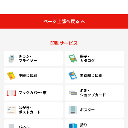
(￥43,670 税込)
(￥37,820 税込)
(￥34,970 税込)
(
￥41,590
￥36,018
￥33,309
￥
(税抜)
(税抜)
(税抜)
ページ上部へ戻る
1300
(￥45,750 税込)
(￥39,620 税込)
(￥36,640 税込)
(
印刷サービス
￥43,481
￥37,654
￥34,827
￥
(税抜)
(税抜)
(税抜)
1400
(￥47,830 税込)
(￥41,420 税込)
(￥38,310 税込)
(
チラシ・
冊子・
フライヤー
カタログ
￥45,372
￥39,290
￥36,345
￥
(税抜)
(税抜)
(税抜)
1500
(￥49,910 税込)
(￥43,220 税込)
(￥39,980 税込)
(
中綴じ印刷
無線綴じ印刷
名刺・
￥47,263
￥40,927
￥37,863
￥
(税抜)
(税抜)
(税抜)
ブックカバー・帯
1600
ショップカード
(￥51,990 税込)
(￥45,020 税込)
(￥41,650 税込)
(
はがき・
ポスター
ポストカード
￥49,154
￥42,563
￥39,381
￥
(税抜)
(税抜)
(税抜)
1700
(￥54,070 税込)
(￥46,820 税込)
(￥43,320 税込)
(
折り
パネル