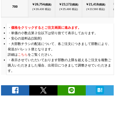
￥26,754
￥23,172
￥21,418
￥
(税抜)
(税抜)
(税抜)
700
(￥29,430 税込)
(￥25,490 税込)
(￥23,560 税込)
(
￥29,809
￥25,818
￥23,863
￥
(税抜)
(税抜)
(税抜)
価格をクリックするとご注文画面に進みます。
800
(￥32,790 税込)
(￥28,400 税込)
(￥26,250 税込)
(
単価の小数点第２位以下は切り捨てて表示しております。
安心の送料込(1箇所)
大部数チラシの配送について、各ご注文につきまして部数により、
￥32,863
￥28,463
￥26,309
￥
(税抜)
(税抜)
(税抜)
900
発送がパレット便となります。
(￥36,150 税込)
(￥31,310 税込)
(￥28,940 税込)
(
詳細は
こちら
をご覧ください。
表示させていただいております部数の上限を超えるご注文を複数ご
購入いただきました場合、出荷日につきまして調整させていただきま
￥35,918
￥31,109
￥28,754
￥
(税抜)
(税抜)
(税抜)
1000
す。
(￥39,510 税込)
(￥34,220 税込)
(￥31,630 税込)
(
￥37,809
￥32,745
￥30,272
￥
(税抜)
(税抜)
(税抜)
1100
(￥41,590 税込)
(￥36,020 税込)
(￥33,300 税込)
(
￥39,700
￥34,381
￥31,790
￥
(税抜)
(税抜)
(税抜)
1200