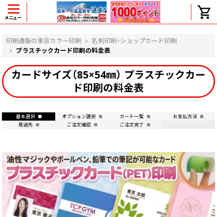
メニュー
ヘルプ
印刷通販の東京カラー印刷
名刺印刷・ショップカード印刷
プラスチックカード印刷の料金表
カードサイズ（85×54㎜） プラスチックカー
よくある質問
ド印刷の料金表
入金・決済後、入金情報画面に反映されま
せん。
価格表にない部数の注文は可能ですか？
基本選択
オプション選択
カート一覧
お支払方法
発送先
ご注文確認
ご注文完了
出荷からお届けまでの日数を教えてくださ
い。
完成時間の目安を電話で確認できますか？
任意の部数単位で帯をかけて納品できま
すか？
領収書・納品書を発行は可能ですか？
初回特典の1000ポイントを使用するに
は？
見本と印刷データの比較はしてくれます
か？