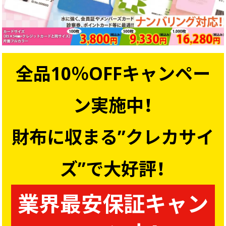
画面表示操作
ユーザー登録ログイン
注文
全品10％OFFキャンペー
入稿
データ
ン実施中！
校正・印刷
お支払い
財布に収まる”クレカサイ
梱包・包装
発送・配送
ズ”で大好評！
変更・キャンセル
業界最安保証キャン
商品別のよくある質問
折り加工