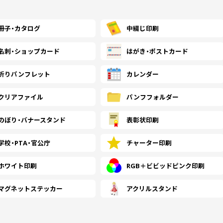
冊子・
カタログ
中綴じ印刷
名刺・
ショップカード
はがき・
ポストカード
折り
パンフレット
カレンダー
クリアファイル
パンフ
フォルダー
のぼり・
バナースタンド
表彰状印刷
学校・PTA・
官公庁
チャーター印刷
ホワイト印刷
RGB＋ビビッドピンク印刷
マグネットステッカー
アクリルスタンド