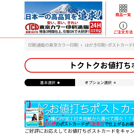
商品一覧
ヘルプ
ご注文方法
印刷通販の東京カラー印刷
はがき印刷・ポストカード
よくある質問
入金・決済後、入金情報画面に反映されま
トクトクお値打ちポ
せん。
価格表にない部数の注文は可能ですか？
出荷からお届けまでの日数を教えてくださ
基本選択
オプション選択
い。
完成時間の目安を電話で確認できますか？
任意の部数単位で帯をかけて納品できま
すか？
領収書・納品書を発行は可能ですか？
初回特典の1000ポイントを使用するに
は？
見本と印刷データの比較はしてくれます
ご好評にお応えしてお値打ちポストカードをキャン
か？