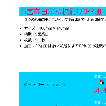
画面表示操作
ユーザー登録ログイン
注文
サイズ ： 100mm × 148mm
入稿
納期 ： 5営業日
枚数 ： 500枚
データ
加工 ： PP加工付き(※紙種によりPP加工の種類
校正・印刷
お支払い
梱包・包装
発送・配送
変更・キャンセル
商品別のよくある質問
折り加工