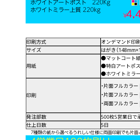
中綴じ冊子
無線綴じ冊子
季節商品
封筒／クリアファイル
印刷方式
オンデマンド印
サイズ
はがき（148mm×
●マットコート紙 
用紙
●特白アートポスト
●ホワイトミラー上
・片面フルカラー
・片面フルカラー
印刷
・両面フルカラー
発注部数
500枚5営業日で
仕上日数
5日