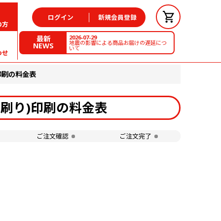
ログイン
新規会員登録
の方
2026-07-29
最新
地震の影響による商品お届けの遅延につ
NEWS
いて
わせ
印刷の料金表
0刷り)印刷の料金表
ご注文確認
ご注文完了