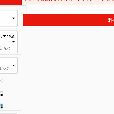
料
リアPP加
表裏で異なった紙質を持つ用紙。光沢が強く発色が良いミラー面と、筆記性に優れた上質面を併せ持つ用紙です。ミラー面にクリアPPをかけます。
厚手 官製はがきよりも厚く、しっかりとした紙厚です。名刺・カード・本の表紙などに適しています。