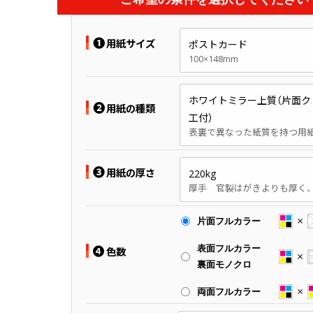
❶
用紙サイズ
ポストカード
100×148mm
ホワイトミラー上質（片面ク
❷
用紙の種類
工付）
❸
用紙の厚さ
220kg
片面フルカラー
❹
表面フルカラー
色数
裏面モノクロ
両面フルカラー