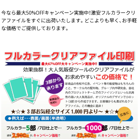
画面表示操作
今なら最大50%OFFキャンペーン実施中！激安フルカラークリ
アファイルをすぐに出荷いたします。どこよりも早く、お手軽
ユーザー登録ログイン
な価格でご提供しております。
注文
入稿
データ
校正・印刷
お支払い
梱包・包装
発送・配送
変更・キャンセル
商品別のよくある質問
折り加工