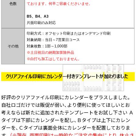
色数
ております。何卒ご容赦くださいませ。
B5、B4、A3
片面印刷のみ対応
印刷方式：オフセット印刷またはオンデマンド印刷
対象納期：当日～7営業日コース
その他
対象枚数：1部～1,000部
※土日祝日の納期加算除外品
※白打ち加工はしておりません。
好評のクリアファイル印刷にカレンダーをプラスしました。
自社ロゴだけでは販促が弱い、より便利に使ってほしいとお
考えならば新たに追加されたテンプレートをお試し下さい Ａ
タイプは下部にカレンダーを配し、Ｂタイプは上下にカレン
ダーを、Ｃタイプは裏面全体にカレンダーを配置しておりま
す。
（※現在、両面印刷は一時的なご注文の集中により、休止さ