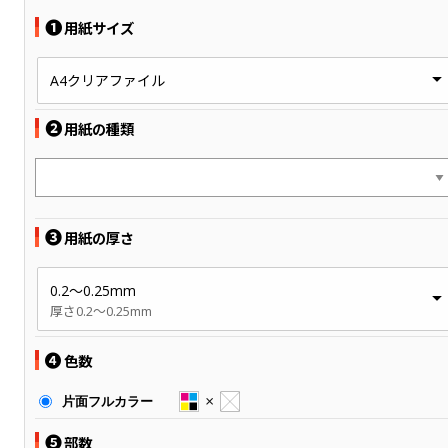
❶
用紙サイズ
A4クリアファイル
❷
用紙の種類
❸
用紙の厚さ
0.2～0.25mm
厚さ0.2～0.25mm
❹
色数
片面フルカラー
❺
部数