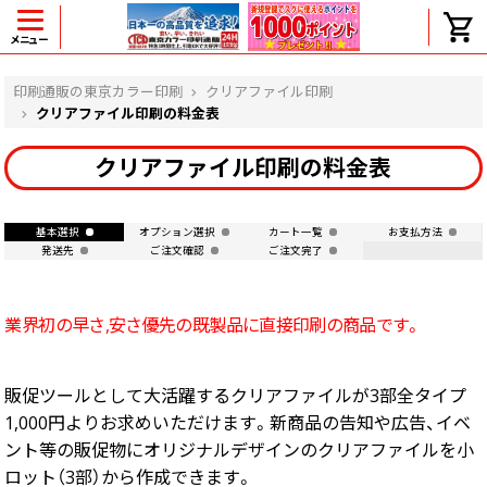
メニュー
ヘルプ
印刷通販の東京カラー印刷
クリアファイル印刷
クリアファイル印刷の料金表
クリアファイル印刷の料金表
よくある質問
入金・決済後、入金情報画面に反映されま
せん。
基本選択
オプション選択
カート一覧
お支払方法
発送先
ご注文確認
ご注文完了
価格表にない部数の注文は可能ですか？
出荷からお届けまでの日数を教えてくださ
い。
業界初の早さ,安さ優先の既製品に直接印刷の商品です。
完成時間の目安を電話で確認できますか？
任意の部数単位で帯をかけて納品できま
すか？
販促ツールとして大活躍するクリアファイルが3部全タイプ
領収書・納品書を発行は可能ですか？
1,000円よりお求めいただけます。新商品の告知や広告、イベ
初回特典の1000ポイントを使用するに
は？
ント等の販促物にオリジナルデザインのクリアファイルを小
見本と印刷データの比較はしてくれます
ロット（3部）から作成できます。
か？