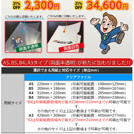
中綴じ冊子
無線綴じ冊子
季節商品
封筒／クリアファイル
選択できる用紙と対応サイズ（単位mm）
クリアファイル
A5
220mm × 158mm （印刷可能範囲：199mm×125mm）
B5
269mm × 198mm （印刷可能範囲：248mm×167mm）
A4
310mm × 220mm （印刷可能範囲：285mm×188mm）
B4
380mm × 269mm （印刷可能範囲：356mm×238mm）
*B4は印刷範囲領域内で最大238mm×210mmまでの
印刷が可能で
用紙サイズ
す。
その他のサイズは上記の数値まで印刷が可能です。
A3
429mm × 309mm （印刷可能範囲：405mm×277mm）
*A3は印刷範囲領域内で最大277mm×210mmまでの
印刷が可能で
す。
その他のサイズは上記の数値まで印刷が可能です。